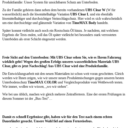
Produktfamilie: Unser System für unsichtbaren Schutz am Unterboden.
Zu der Familie gehören dann neben dem bereits vorhandenen
UBS Clear W
(W für
wasserlöslich) auch die lösemittelhaltige Variation
UBS Clear L
und ein ebenfalls
lösemittelhaltiger und durchsichtiger Steinschlagschutz. Hier wird es sich wahrscheinlich
um eine durchsichtige und glänzende Variation von
TimeMAX Body
handeln.
Später kommt vielleicht auch noch ein Rostschutz-Öl hinzu. Je nachdem, mit welchem
Ergebnis die Tests enden, soll das Öl später vielleicht bei besonders stark verrosteten
Unterböden als erste Schicht eingesetzt werden.
Freie Sicht auf den Unterboden: Mit UBS Clear sehen Sie, wie es Ihrem Fahrzeug
wirklich geht! Wegen des großen Erfolgs unseres wasserlöslichen Materials UBS
Clear, gibt es jetzt Nachschlag! Aus UBS Clear wird eine Produktfamilie.
Die Entwicklungsarbeit mit den neuen Materialien ist schon weit voran geschritten. Gleich
werden wir Ihnen zeigen, wie wir unsere neuen Produktmischungen gegen unseren besten
Unterbodenschutz
TimeMAX COLOR
und Vergleichsprodukte vom Wettbewerb testen.
Wie immer, wollen wir wissen, „wo wir stehen“.
Wie bei uns üblich, machen wir gleich mehrere Zeitraffertests. Eine der ersten Prüfungen in
diesem Sommer ist der „Bus-Test“…
Damit es schnell Ergebnisse gibt, haben wir für den Test nach einem echten
Dauerläufer gesucht. Unsere Wahl fiel auf einen Fernreisebus.