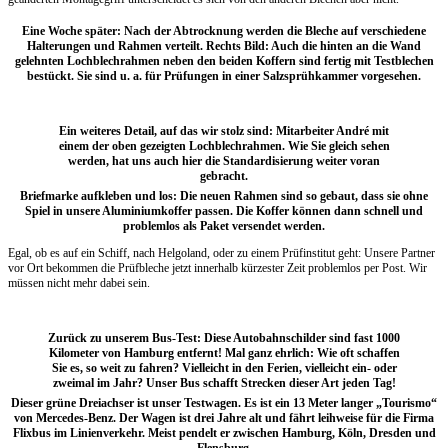
Eine Woche später: Nach der Abtrocknung werden die Bleche auf verschiedene
Halterungen und Rahmen verteilt. Rechts Bild: Auch die hinten an die Wand
gelehnten Lochblechrahmen neben den beiden Koffern sind fertig mit Testblechen
bestückt. Sie sind u. a. für Prüfungen in einer Salzsprühkammer vorgesehen.
Ein weiteres Detail, auf das wir stolz sind: Mitarbeiter André mit
einem der oben gezeigten Lochblechrahmen. Wie Sie gleich sehen
werden, hat uns auch hier die Standardisierung weiter voran
gebracht.
Briefmarke aufkleben und los: Die neuen Rahmen sind so gebaut, dass sie ohne
Spiel in unsere Aluminiumkoffer passen. Die Koffer können dann schnell und
problemlos als Paket versendet werden.
Egal, ob es auf ein Schiff, nach Helgoland, oder zu einem Prüfinstitut geht: Unsere Partner
vor Ort bekommen die Prüfbleche jetzt innerhalb kürzester Zeit problemlos per Post. Wir
müssen nicht mehr dabei sein.
Zurück zu unserem Bus-Test: Diese Autobahnschilder sind fast 1000
Kilometer von Hamburg entfernt! Mal ganz ehrlich: Wie oft schaffen
Sie es, so weit zu fahren? Vielleicht in den Ferien, vielleicht ein- oder
zweimal im Jahr? Unser Bus schafft Strecken dieser Art jeden Tag!
Dieser grüne Dreiachser ist unser Testwagen. Es ist ein 13 Meter langer „Tourismo“
von Mercedes-Benz. Der Wagen ist drei Jahre alt und fährt leihweise für die Firma
Flixbus im Linienverkehr. Meist pendelt er zwischen Hamburg, Köln, Dresden und