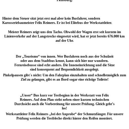
Flensburg.
Hinter dem Steuer sitzt jetzt erst mal aber kein Busfahrer, sondern
Karosseriebaumeister Felix Reimers. Er ist bei Elitebus der Werkstattleiter.
Meister Reimers zeigt uns den Tacho. Obwohl der Wagen erst seit kurzem im
Linienverkehr auf der Langstrecke eingesetzt wird, hat er jetzt bereits 676.000 km
auf der Uhr.
Der „Tourismo“ von innen. Wer Busfahren noch aus der Schulzeit
oder aus dem Stadtbus kennt, kann sich hier nur wundern.
Fernreisebusse sind echt anders. Die Inneneinrichtung und die Sitze
sind konsequent auf Bequemlichkeit ausgelegt.
Pinkelpausen gibt´s nicht: Um den Fahrplan einzuhalten und schnellstmöglich zum
Ziel zu gelangen, gibt es an Bord sogar eine richtige Toilette!
„Unser“ Bus kurz vor Testbeginn in der Werkstatt von Felix
Reimers. Auf dem Plan steht neben einer kurzen technischen
Durchsicht auch die Vorbereitung für unsere Prüfung. Gleich geht’s
los!
Werkstattleiter Felix Reimers „bei der Anprobe“ der Schmutzfänger. Für unsere
Prüfung werden die Testbleche direkt hinter den Reifen montiert.