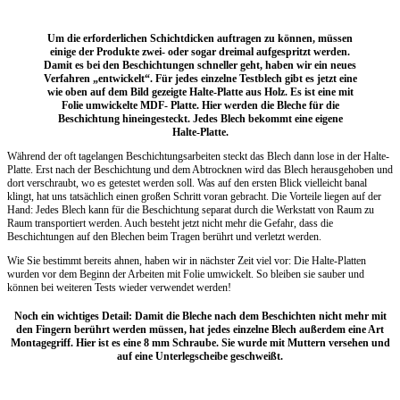
Um die erforderlichen Schichtdicken auftragen zu können, müssen
einige der Produkte zwei- oder sogar dreimal aufgespritzt werden.
Damit es bei den Beschichtungen schneller geht, haben wir ein neues
Verfahren „entwickelt“. Für jedes einzelne Testblech gibt es jetzt eine
wie oben auf dem Bild gezeigte Halte-Platte aus Holz. Es ist eine mit
Folie umwickelte MDF- Platte. Hier werden die Bleche für die
Beschichtung hineingesteckt. Jedes Blech bekommt eine eigene
Halte-Platte.
Während der oft tagelangen Beschichtungsarbeiten steckt das Blech dann lose in der Halte-
Platte. Erst nach der Beschichtung und dem Abtrocknen wird das Blech herausgehoben und
dort verschraubt, wo es getestet werden soll. Was auf den ersten Blick vielleicht banal
klingt, hat uns tatsächlich einen großen Schritt voran gebracht. Die Vorteile liegen auf der
Hand: Jedes Blech kann für die Beschichtung separat durch die Werkstatt von Raum zu
Raum transportiert werden. Auch besteht jetzt nicht mehr die Gefahr, dass die
Beschichtungen auf den Blechen beim Tragen berührt und verletzt werden.
Wie Sie bestimmt bereits ahnen, haben wir in nächster Zeit viel vor: Die Halte-Platten
wurden vor dem Beginn der Arbeiten mit Folie umwickelt. So bleiben sie sauber und
können bei weiteren Tests wieder verwendet werden!
Noch ein wichtiges Detail: Damit die Bleche nach dem Beschichten nicht mehr mit
den Fingern berührt werden müssen, hat jedes einzelne Blech außerdem eine Art
Montagegriff. Hier ist es eine 8 mm Schraube. Sie wurde mit Muttern versehen und
auf eine Unterlegscheibe geschweißt.