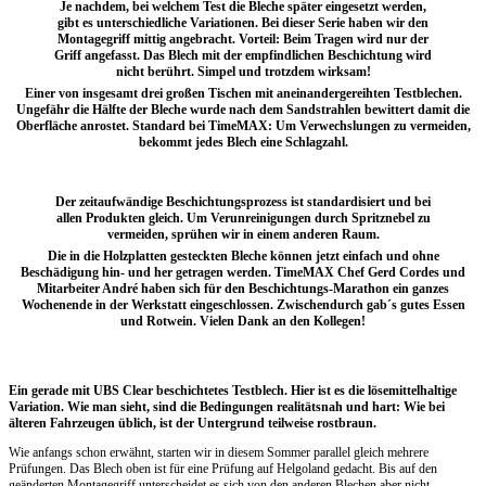
Je nachdem, bei welchem Test die Bleche später eingesetzt werden,
gibt es unterschiedliche Variationen. Bei dieser Serie haben wir den
Montagegriff mittig angebracht. Vorteil: Beim Tragen wird nur der
Griff angefasst. Das Blech mit der empfindlichen Beschichtung wird
nicht berührt. Simpel und trotzdem wirksam!
Einer von insgesamt drei großen Tischen mit aneinandergereihten Testblechen.
Ungefähr die Hälfte der Bleche wurde nach dem Sandstrahlen bewittert damit die
Oberfläche anrostet. Standard bei TimeMAX: Um Verwechslungen zu vermeiden,
bekommt jedes Blech eine Schlagzahl.
Der zeitaufwändige Beschichtungsprozess ist standardisiert und bei
allen Produkten gleich. Um Verunreinigungen durch Spritznebel zu
vermeiden, sprühen wir in einem anderen Raum.
Die in die Holzplatten gesteckten Bleche können jetzt einfach und ohne
Beschädigung hin- und her getragen werden. TimeMAX Chef Gerd Cordes und
Mitarbeiter André haben sich für den Beschichtungs-Marathon ein ganzes
Wochenende in der Werkstatt eingeschlossen. Zwischendurch gab´s gutes Essen
und Rotwein. Vielen Dank an den Kollegen!
Ein gerade mit UBS Clear beschichtetes Testblech. Hier ist es die lösemittelhaltige
Variation. Wie man sieht, sind die Bedingungen realitätsnah und hart: Wie bei
älteren Fahrzeugen üblich, ist der Untergrund teilweise rostbraun.
Wie anfangs schon erwähnt, starten wir in diesem Sommer parallel gleich mehrere
Prüfungen. Das Blech oben ist für eine Prüfung auf Helgoland gedacht. Bis auf den
geänderten Montagegriff unterscheidet es sich von den anderen Blechen aber nicht.