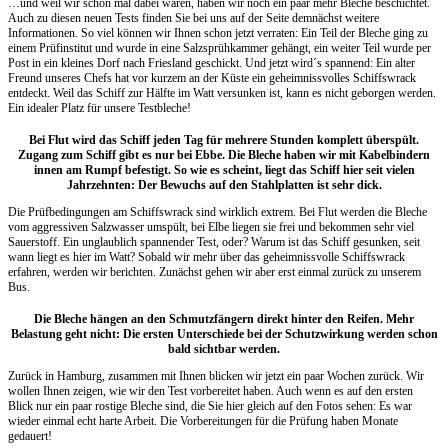
…und weil wir schon mal dabei waren, haben wir noch ein paar mehr Bleche beschichtet.
Auch zu diesen neuen Tests finden Sie bei uns auf der Seite demnächst weitere
Informationen. So viel können wir Ihnen schon jetzt verraten: Ein Teil der Bleche ging zu
einem Prüfinstitut und wurde in eine Salzsprühkammer gehängt, ein weiter Teil wurde per
Post in ein kleines Dorf nach Friesland geschickt. Und jetzt wird´s spannend: Ein alter
Freund unseres Chefs hat vor kurzem an der Küste ein geheimnissvolles Schiffswrack
entdeckt. Weil das Schiff zur Hälfte im Watt versunken ist, kann es nicht geborgen werden.
Ein idealer Platz für unsere Testbleche!
Bei Flut wird das Schiff jeden Tag für mehrere Stunden komplett überspült.
Zugang zum Schiff gibt es nur bei Ebbe. Die Bleche haben wir mit Kabelbindern
innen am Rumpf befestigt. So wie es scheint, liegt das Schiff hier seit vielen
Jahrzehnten: Der Bewuchs auf den Stahlplatten ist sehr dick.
Die Prüfbedingungen am Schiffswrack sind wirklich extrem. Bei Flut werden die Bleche
vom aggressiven Salzwasser umspült, bei Elbe liegen sie frei und bekommen sehr viel
Sauerstoff. Ein unglaublich spannender Test, oder? Warum ist das Schiff gesunken, seit
wann liegt es hier im Watt? Sobald wir mehr über das geheimnissvolle Schiffswrack
erfahren, werden wir berichten. Zunächst gehen wir aber erst einmal zurück zu unserem
Bus.
Die Bleche hängen an den Schmutzfängern direkt hinter den Reifen. Mehr
Belastung geht nicht: Die ersten Unterschiede bei der Schutzwirkung werden schon
bald sichtbar werden.
Zurück in Hamburg, zusammen mit Ihnen blicken wir jetzt ein paar Wochen zurück. Wir
wollen Ihnen zeigen, wie wir den Test vorbereitet haben. Auch wenn es auf den ersten
Blick nur ein paar rostige Bleche sind, die Sie hier gleich auf den Fotos sehen: Es war
wieder einmal echt harte Arbeit. Die Vorbereitungen für die Prüfung haben Monate
gedauert!