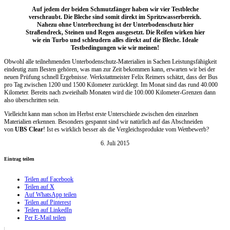
Auf jedem der beiden Schmutzfänger haben wir vier Testbleche
verschraubt. Die Bleche sind somit direkt im Spritzwasserbereich.
Nahezu ohne Unterbrechung ist der Unterbodenschutz hier
Straßendreck, Steinen und Regen ausgesetzt. Die Reifen wirken hier
wie ein Turbo und schleudern alles direkt auf die Bleche. Ideale
Testbedingungen wie wir meinen!
Obwohl alle teilnehmenden Unterbodenschutz-Materialien in Sachen Leistungsfähigkeit
eindeutig zum Besten gehören, was man zur Zeit bekommen kann, erwarten wir bei der
neuen Prüfung schnell Ergebnisse. Werkstattmeister Felix Reimers schätzt, dass der Bus
pro Tag zwischen 1200 und 1500 Kilometer zurücklegt. Im Monat sind das rund 40.000
Kilometer. Bereits nach zweieihalb Monaten wird die 100.000 Kilometer-Grenzen dann
also überschritten sein.
Vielleicht kann man schon im Herbst erste Unterschiede zwischen den einzelnen
Materialien erkennen. Besonders gespannt sind wir natürlich auf das Abschneiden
von
UBS Clear
! Ist es wirklich besser als die Vergleichsprodukte vom Wettbewerb?
6. Juli 2015
Eintrag teilen
Teilen auf Facebook
Teilen auf X
Auf WhatsApp teilen
Teilen auf Pinterest
Teilen auf LinkedIn
Per E-Mail teilen