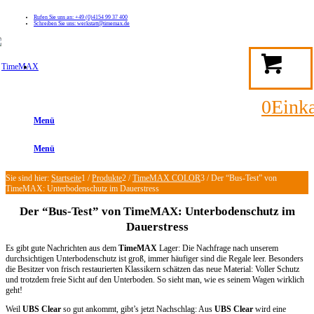
Rufen Sie uns an: +49 (0)4154 99 37 400
Schreiben Sie uns: werkstatt@timemax.de
FAQ
Kontakt
Mein TimeMAX Konto
0
Eink
Menü
Menü
Sie sind hier:
Startseite
1
/
Produkte
2
/
TimeMAX COLOR
3
/
Der “Bus-Test” von
TimeMAX: Unterbodenschutz im Dauerstress
Der “Bus-Test” von TimeMAX: Unterbodenschutz im
Dauerstress
Es gibt gute Nachrichten aus dem
TimeMAX
Lager: Die Nachfrage nach unserem
durchsichtigen Unterbodenschutz ist groß, immer häufiger sind die Regale leer. Besonders
die Besitzer von frisch restaurierten Klassikern schätzen das neue Material: Voller Schutz
und trotzdem freie Sicht auf den Unterboden. So sieht man, wie es seinem Wagen wirklich
geht!
Weil
UBS Clear
so gut ankommt, gibt’s jetzt Nachschlag: Aus
UBS Clear
wird eine