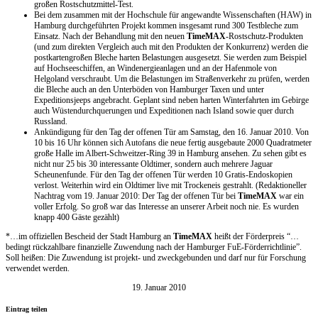
großen Rostschutzmittel-Test.
Bei dem zusammen mit der Hochschule für angewandte Wissenschaften (HAW) in
Hamburg durchgeführten Projekt kommen insgesamt rund 300 Testbleche zum
Einsatz. Nach der Behandlung mit den neuen
TimeMAX
-Rostschutz-Produkten
(und zum direkten Vergleich auch mit den Produkten der Konkurrenz) werden die
postkartengroßen Bleche harten Belastungen ausgesetzt. Sie werden zum Beispiel
auf Hochseeschiffen, an Windenergieanlagen und an der Hafenmole von
Helgoland verschraubt. Um die Belastungen im Straßenverkehr zu prüfen, werden
die Bleche auch an den Unterböden von Hamburger Taxen und unter
Expeditionsjeeps angebracht. Geplant sind neben harten Winterfahrten im Gebirge
auch Wüstendurchquerungen und Expeditionen nach Island sowie quer durch
Russland.
Ankündigung für den Tag der offenen Tür am Samstag, den 16. Januar 2010. Von
10 bis 16 Uhr können sich Autofans die neue fertig ausgebaute 2000 Quadratmeter
große Halle im Albert-Schweitzer-Ring 39 in Hamburg ansehen. Zu sehen gibt es
nicht nur 25 bis 30 interessante Oldtimer, sondern auch mehrere Jaguar
Scheunenfunde. Für den Tag der offenen Tür werden 10 Gratis-Endoskopien
verlost. Weiterhin wird ein Oldtimer live mit Trockeneis gestrahlt. (Redaktioneller
Nachtrag vom 19. Januar 2010: Der Tag der offenen Tür bei
TimeMAX
war ein
voller Erfolg. So groß war das Interesse an unserer Arbeit noch nie. Es wurden
knapp 400 Gäste gezählt)
*…im offiziellen Bescheid der Stadt Hamburg an
TimeMAX
heißt der Förderpreis “…
bedingt rückzahlbare finanzielle Zuwendung nach der Hamburger FuE-Förderrichtlinie”.
Soll heißen: Die Zuwendung ist projekt- und zweckgebunden und darf nur für Forschung
verwendet werden.
19. Januar 2010
Eintrag teilen