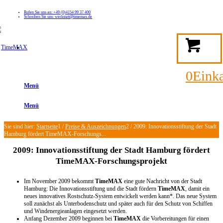
Rufen Sie uns an: +49 (0)4154 99 37 400
Schreiben Sie uns: werkstatt@timemax.de
FAQ
Kontakt
Mein TimeMAX Konto
0
Eink
Menü
Menü
Sie sind hier:
Startseite
1
/
Preise & Auszeichnungen
2
/
2009: Innovationsstiftung der Stadt
Hamburg fördert TimeMAX-Forschungs...
2009: Innovationsstiftung der Stadt Hamburg fördert
TimeMAX-Forschungsprojekt
Im November 2009 bekommt
TimeMAX
eine gute Nachricht von der Stadt
Hamburg: Die Innovationsstiftung und die Stadt fördern
TimeMAX
, damit ein
neues innovatives Rostschutz-System entwickelt werden kann*. Das neue System
soll zunächst als Unterbodenschutz und später auch für den Schutz von Schiffen
und Windenergieanlagen eingesetzt werden.
Anfang Dezember 2009 beginnen bei
TimeMAX
die Vorbereitungen für einen