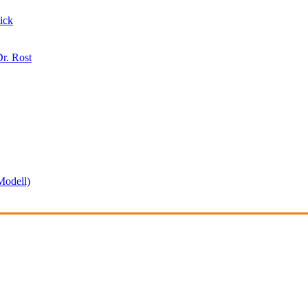
ick
r. Rost
odell)