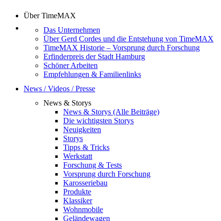
Über TimeMAX
Das Unternehmen
Über Gerd Cordes und die Entstehung von TimeMAX
TimeMAX Historie – Vorsprung durch Forschung
Erfinderpreis der Stadt Hamburg
Schöner Arbeiten
Empfehlungen & Familienlinks
News / Videos / Presse
News & Storys
News & Storys (Alle Beiträge)
Die wichtigsten Storys
Neuigkeiten
Storys
Tipps & Tricks
Werkstatt
Forschung & Tests
Vorsprung durch Forschung
Karosseriebau
Produkte
Klassiker
Wohnmobile
Geländewagen