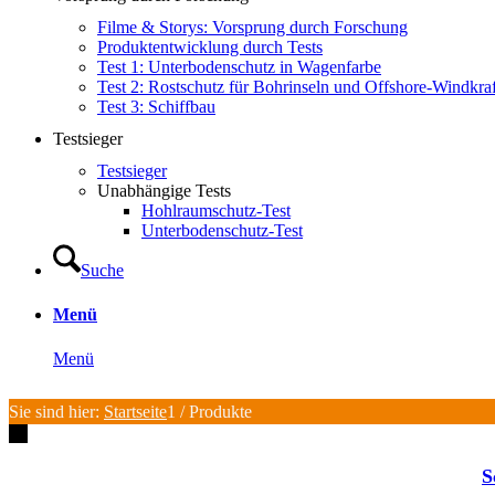
Filme & Storys: Vorsprung durch Forschung
Produktentwicklung durch Tests
Test 1: Unterbodenschutz in Wagenfarbe
Test 2: Rostschutz für Bohrinseln und Offshore-Windkra
Test 3: Schiffbau
Testsieger
Testsieger
Unabhängige Tests
Hohlraumschutz-Test
Unterbodenschutz-Test
Suche
Menü
Menü
Sie sind hier:
Startseite
1
/
Produkte
S