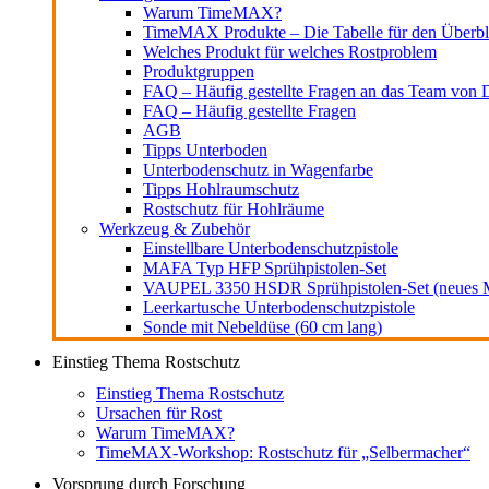
Warum TimeMAX?
TimeMAX Produkte – Die Tabelle für den Überbl
Welches Produkt für welches Rostproblem
Produktgruppen
FAQ – Häufig gestellte Fragen an das Team von D
FAQ – Häufig gestellte Fragen
AGB
Tipps Unterboden
Unterbodenschutz in Wagenfarbe
Tipps Hohlraumschutz
Rostschutz für Hohlräume
Werkzeug & Zubehör
Einstellbare Unterbodenschutzpistole
MAFA Typ HFP Sprühpistolen-Set
VAUPEL 3350 HSDR Sprühpistolen-Set (neues M
Leerkartusche Unterbodenschutzpistole
Sonde mit Nebeldüse (60 cm lang)
Einstieg Thema Rostschutz
Einstieg Thema Rostschutz
Ursachen für Rost
Warum TimeMAX?
TimeMAX-Workshop: Rostschutz für „Selbermacher“
Vorsprung durch Forschung