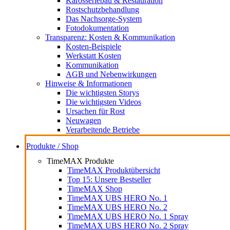
Karosseriebau & Restauration
Rostschutzbehandlung
Das Nachsorge-System
Fotodokumentation
Transparenz: Kosten & Kommunikation
Kosten-Beispiele
Werkstatt Kosten
Kommunikation
AGB und Nebenwirkungen
Hinweise & Informationen
Die wichtigsten Storys
Die wichtigsten Videos
Ursachen für Rost
Neuwagen
Verarbeitende Betriebe
Produkte / Shop
TimeMAX Produkte
TimeMAX Produktübersicht
Top 15: Unsere Bestseller
TimeMAX Shop
TimeMAX UBS HERO No. 1
TimeMAX UBS HERO No. 2
TimeMAX UBS HERO No. 1 Spray
TimeMAX UBS HERO No. 2 Spray