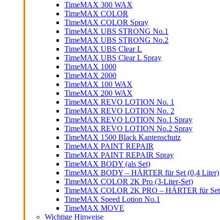
TimeMAX 300 WAX
TimeMAX COLOR
TimeMAX COLOR Spray
TimeMAX UBS STRONG No.1
TimeMAX UBS STRONG No.2
TimeMAX UBS Clear L
TimeMAX UBS Clear L Spray
TimeMAX 1000
TimeMAX 2000
TimeMAX 100 WAX
TimeMAX 200 WAX
TimeMAX REVO LOTION No. 1
TimeMAX REVO LOTION No. 2
TimeMAX REVO LOTION No.1 Spray
TimeMAX REVO LOTION No.2 Spray
TimeMAX 1500 Black Kantenschutz
TimeMAX PAINT REPAIR
TimeMAX PAINT REPAIR Spray
TimeMAX BODY (als Set)
TimeMAX BODY – HÄRTER für Set (0,4 Liter)
TimeMAX COLOR 2K Pro (3-Liter-Set)
TimeMAX COLOR 2K PRO – HÄRTER für Set (0
TimeMAX Speed Lotion No.1
TimeMAX MOVE
Wichtige Hinweise