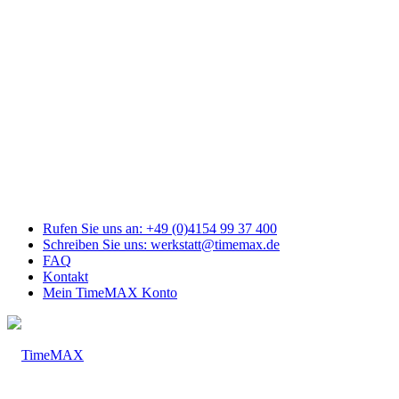
Link
zu
Facebook
Link
zu
Youtube
Link
zu
Mail
Link
zu
Instagram
Rufen Sie uns an: +49 (0)4154 99 37 400
Schreiben Sie uns: werkstatt@timemax.de
FAQ
Kontakt
Mein TimeMAX Konto