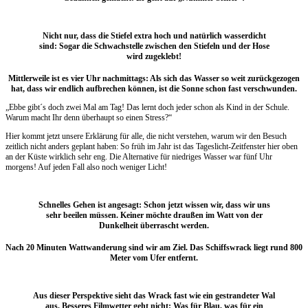
Nicht nur, dass die Stiefel extra hoch und natürlich wasserdicht
sind: Sogar die Schwachstelle zwischen den Stiefeln und der Hose
wird zugeklebt!
Mittlerweile ist es vier Uhr nachmittags: Als sich das Wasser so weit zurückgezogen
hat, dass wir endlich aufbrechen können, ist die Sonne schon fast verschwunden.
„Ebbe gibt´s doch zwei Mal am Tag! Das lernt doch jeder schon als Kind in der Schule.
Warum macht Ihr denn überhaupt so einen Stress?“
Hier kommt jetzt unsere Erklärung für alle, die nicht verstehen, warum wir den Besuch
zeitlich nicht anders geplant haben: So früh im Jahr ist das Tageslicht-Zeitfenster hier oben
an der Küste wirklich sehr eng. Die Alternative für niedriges Wasser war fünf Uhr
morgens! Auf jeden Fall also noch weniger Licht!
Schnelles Gehen ist angesagt: Schon jetzt wissen wir, dass wir uns
sehr beeilen müssen. Keiner möchte draußen im Watt von der
Dunkelheit überrascht werden.
Nach 20 Minuten Wattwanderung sind wir am Ziel. Das Schiffswrack liegt rund 800
Meter vom Ufer entfernt.
Aus dieser Perspektive sieht das Wrack fast wie ein gestrandeter Wal
aus. Besseres Filmwetter geht nicht: Was für Blau, was für ein