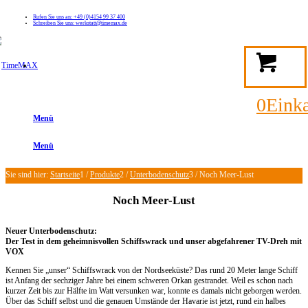
Rufen Sie uns an: +49 (0)4154 99 37 400
Schreiben Sie uns: werkstatt@timemax.de
FAQ
Kontakt
Mein TimeMAX Konto
0
Eink
Menü
Menü
Sie sind hier:
Startseite
1
/
Produkte
2
/
Unterbodenschutz
3
/
Noch Meer-Lust
Noch Meer-Lust
Neuer Unterbodenschutz:
Der Test in dem geheimnisvollen Schiffswrack und unser abgefahrener TV-Dreh mit
VOX
Kennen Sie „unser“ Schiffswrack von der Nordseeküste? Das rund 20 Meter lange Schiff
ist Anfang der sechziger Jahre bei einem schweren Orkan gestrandet. Weil es schon nach
kurzer Zeit bis zur Hälfte im Watt versunken war, konnte es damals nicht geborgen werden.
Über das Schiff selbst und die genauen Umstände der Havarie ist jetzt, rund ein halbes