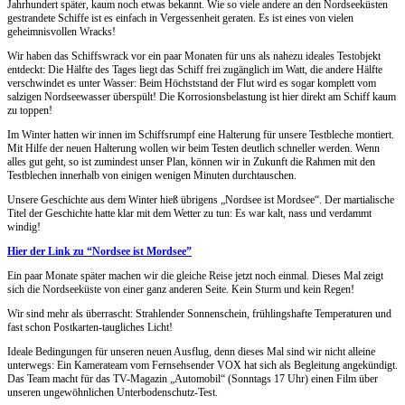
Jahrhundert später, kaum noch etwas bekannt. Wie so viele andere an den Nordseeküsten
gestrandete Schiffe ist es einfach in Vergessenheit geraten. Es ist eines von vielen
geheimnisvollen Wracks!
Wir haben das Schiffswrack vor ein paar Monaten für uns als nahezu ideales Testobjekt
entdeckt: Die Hälfte des Tages liegt das Schiff frei zugänglich im Watt, die andere Hälfte
verschwindet es unter Wasser: Beim Höchststand der Flut wird es sogar komplett vom
salzigen Nordseewasser überspült! Die Korrosionsbelastung ist hier direkt am Schiff kaum
zu toppen!
Im Winter hatten wir innen im Schiffsrumpf eine Halterung für unsere Testbleche montiert.
Mit Hilfe der neuen Halterung wollen wir beim Testen deutlich schneller werden. Wenn
alles gut geht, so ist zumindest unser Plan, können wir in Zukunft die Rahmen mit den
Testblechen innerhalb von einigen wenigen Minuten durchtauschen.
Unsere Geschichte aus dem Winter hieß übrigens „Nordsee ist Mordsee“. Der martialische
Titel der Geschichte hatte klar mit dem Wetter zu tun: Es war kalt, nass und verdammt
windig!
Hier der Link zu “Nordsee ist Mordsee”
Ein paar Monate später machen wir die gleiche Reise jetzt noch einmal. Dieses Mal zeigt
sich die Nordseeküste von einer ganz anderen Seite. Kein Sturm und kein Regen!
Wir sind mehr als überrascht: Strahlender Sonnenschein, frühlingshafte Temperaturen und
fast schon Postkarten-taugliches Licht!
Ideale Bedingungen für unseren neuen Ausflug, denn dieses Mal sind wir nicht alleine
unterwegs: Ein Kamerateam vom Fernsehsender VOX hat sich als Begleitung angekündigt.
Das Team macht für das TV-Magazin „Automobil“ (Sonntags 17 Uhr) einen Film über
unseren ungewöhnlichen Unterbodenschutz-Test.