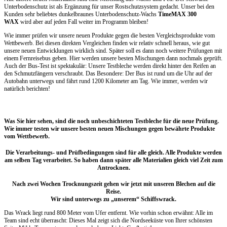
Unterbodenschutz ist als Ergänzung für unser Rostschutzsystem gedacht. Unser bei den
Kunden sehr beliebtes dunkelbraunes Unterbodenschutz-Wachs
TimeMAX 300
WAX
wird aber auf jeden Fall weiter im Programm bleiben!
Wie immer prüfen wir unsere neuen Produkte gegen die besten Vergleichsprodukte vom
Wettbewerb. Bei diesen direkten Vergleichen finden wir relativ schnell heraus, wie gut
unsere neuen Entwicklungen wirklich sind. Später soll es dann noch weitere Prüfungen mit
einem Fernreisebus geben. Hier werden unsere besten Mischungen dann nochmals geprüft.
Auch der Bus-Test ist spektakulär: Unsere Testbleche werden direkt hinter den Reifen an
den Schmutzfängern verschraubt. Das Besondere: Der Bus ist rund um die Uhr auf der
Autobahn unterwegs und fährt rund 1200 Kilometer am Tag. Wie immer, werden wir
natürlich berichten!
Was Sie hier sehen, sind die noch unbeschichteten Testbleche für die neue Prüfung.
Wie immer testen wir unsere besten neuen Mischungen gegen bewährte Produkte
vom Wettbewerb.
Die Verarbeitungs- und Prüfbedingungen sind für alle gleich. Alle Produkte werden
am selben Tag verarbeitet. So haben dann später alle Materialien gleich viel Zeit zum
Antrocknen.
Nach zwei Wochen Trocknungszeit gehen wir jetzt mit unseren Blechen auf die
Reise.
Wir sind unterwegs zu „unserem“ Schiffswrack.
Das Wrack liegt rund 800 Meter vom Ufer entfernt. Wie vorhin schon erwähnt: Alle im
Team sind echt überrascht: Dieses Mal zeigt sich die Nordseeküste von Ihrer schönsten