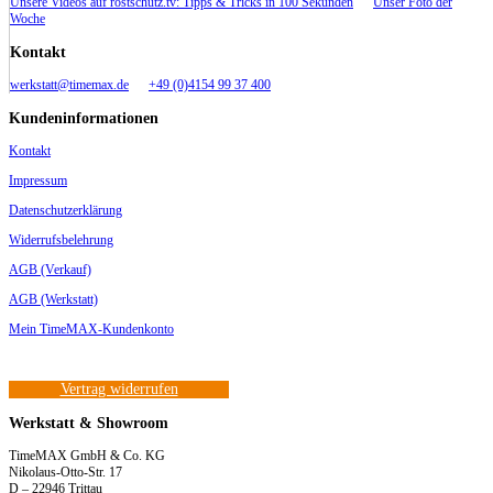
Unsere Videos auf rostschutz.tv: Tipps & Tricks in 100 Sekunden
Unser Foto der
Woche
Kontakt
werkstatt@timemax.de
+49 (0)4154 99 37 400
Kundeninformationen
Kontakt
Impressum
Datenschutzerklärung
Widerrufsbelehrung
AGB (Verkauf)
AGB (Werkstatt)
Mein TimeMAX-Kundenkonto
Vertrag widerrufen
Werkstatt & Showroom
TimeMAX GmbH & Co. KG
Nikolaus-Otto-Str. 17
D – 22946 Trittau