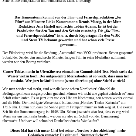
Seite. Milde Temperaturen und wunderbares Licht: Großartig!
Das Kamerateam kommt von der Film- und Fernsehproduktion „6w
Film“ aus Münster. Links Kameramann Dennis Mätzig, in der Mitte
Redakteur Jens Harloff und rechts Tobias Adams. Er ist bei der
Produktion für den Ton und den Schnitt zuständig. Die „6w Film-
und Fernsehproduktion“ ist u. a. durch Reportagen für den WDR
und Stern TV bekannt geworden und hat schon viele Preise
gewonnen.
Der Filmbeitrag wird für die Sendung „Automobil“ von VOX produziert. Schon gespannt?
Sobald der Sender den rund sechs Minuten langen Film in seine Mediathek aufnimmt,
werden wir den Beitrag verlinken.
Cutter Tobias macht in Ufernähe erst einmal den Gummistiefel-Test. Noch steht das
Wasser viel zu hoch. Der aufgeweichte Meeresboden ist so weich, dass man tief
einsinkt. Wer jetzt losläuft kommt (wenn überhaupt) ohne Stiefel zurück!
Wie man wieder mal merkt, sind wir alle keine echten Nordlichter! Obwohl die
Bedingungen heute ausgesprochen gut sind, können wir nicht wie geplant „einfach so“ zum
Schiff rüber laufen. Es ist jetzt kurz vor vier Uhr am Nachmittag, wir warten wieder einmal
auf die Ebbe. Der niedrigste Wasserstand ist laut dem „Nordsee-Tieden-Kalender“ um
17:16 Uhr. Dumm nur, dass die Sonne jetzt im Frühjahr immer so früh weg ist. Die exakte
Zeit für den Sonnenuntergang ist 16:08 Uhr. Schon jetzt steht also fest, dass es eng wird.
Wenn wir uns nicht sehr beeilen, werden wir also am Schiff von der Dämmerung
überrascht. Und wer will schon bei Dunkelheit durchs Watt laufen?
Dieses Mal hat sich unser Chef bei seiner „Nordsee-Schutzkleidung“ mehr
Gedanken gemacht: Er geht auf „Nummer Sicher“!