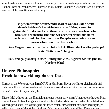
Zum Einstimmen zeigen wir Ihnen zu Beginn jetzt erst einmal ein paar schöne Fotos: Ein
kleines „Best of“ von unserer Lustreise an die Küste. Schauen Sie selbst: Was für Farben,
was für Licht, was für eine Stimmung!
Das geheimnisvolle Schiffswrack: Warum war das kleine Schiff
damals bei dem Orkan nicht im sicheren Hafen, warum ist
gestrandet? In den nächsten Monaten werden wir versuchen mehr
heraus zu bekommen! Jetzt sind wir aber erst einmal aus einem
anderen Grund hier: Im Innern des Rumpfes testen wir unseren
neuen schwarzen Unterbodenschutz!
Kein Vergleich zum ersten Besuch beim Schiff: Dieses Mal hat alles geklappt!
Bestes Wetter von Anfang an.
Blau, orange, großartig: Unser Drehtag mit VOX. Begleiten Sie uns jetzt ins
Nordsee-Watt!
Unsere Philosophie:
Produktentwicklung durch Tests
Zurück in die Werkstatt von
TimeMAX
in Hamburg. Bevor wir Ihnen gleich noch viel
mehr tolle Fotos zeigen, wollen wir Ihnen jetzt erst einmal erklären, worum es bei unserer
neuen Geschichte eigentlich geht.
Dieses Mal geht es um die Entwicklung eines neuen schwarzen Unterbodenschutzes. Nach
monatelanger Entwicklungsarbeit sind wir fast fertig. Mehrere unterschiedliche Mixturen
wurden produziert. Sie warten jetzt auf ihren ersten Einsatz unter extremen Bedingungen.
Alle unsere neuen Materialien sind eine Mischung aus Wachs und Fett. Der schwarze