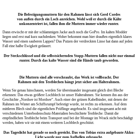
Die Befestigungsmuttern für den Rahmen lässt sich Gerd Cordes
von außen durch ein Loch anreichen. Wohl weil er durch die Kälte
unkonzentriert ist, fallen ihm die Muttern immer wieder runter.
Dann erwischt er mit der schlammigen Jacke auch noch die GoPro. Im kalten Modder
liegen und erst mal kurz nachdenken: Woher bekommt man hier draußen eigentlich klares
Wasser und einen sauberen Lappen? Das Putzen der verdreckten Linse hat dann auf jeden
Fall eine halbe Ewigkeit gedauert.
Der Steckschlüssel und die selbstsichernden Stopp-Muttern fallen nicht nur einmal
runter. Durch das kalte Wasser sind die Hände taub geworden.
Die Muttern sind alle verschraubt, das Werk ist vollbracht. Der
Rahmen mit den Testblechen hängt jetzt sicher am Halterahmen.
Wenn Sie genau hinschauen, werden Sie übereinander insgesamt gleich drei Bleche
erkennen: Das etwas größere Lochblech ist unser Halterahmen. Sie kennen ihn aus der
Geschichte „Nordsee ist Mordsee“. Auch einer der grünen Kabelbinder, mit denen der
Rahmen im Winter am Schiffsrumpf befestigt wurde, ist rechts zu erkennen. Auf dem
mittleren Blech sind die eigentlichen Prüflinge angebracht. Es sind insgesamt acht mit
verschiedenen Unterbodenschutz-Materialien beschichtete Testbleche. Damit die
empfindlichen Testbleche beim Transport und bei der Montage im Wrack nicht beschädigt
werden, haben wir sie mit einem weiteren Lochblech geschützt.
Das Tageslicht hat gerade so noch gereicht. Das von Tobias extra aufgebaute Akku-
Licht wurde nur zum Aufhellen gebraucht.