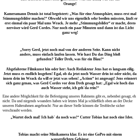
Orange!
Kameramann Dennis ist total begeistert: „Was für eine Atmosphäre, muss erst mal
Stimmungsbilder machen!“ Obwohl wir uns eigentlich sehr beeilen müssten, läuft er
erst einmal ein paar Mal ums Wrack. Je mehr „Stimmungsbilder“ er macht, desto
nervöser wird Gerd Cordes. Nur noch ein paar Minuten und dann ist das Licht
ganz weg!
„Sorry Gerd, jetzt noch mal von der anderen Seite. Kann nicht
anders, muss einfach laufen lassen. Wie hast Du das Ding bloß
gefunden? Toller Dreh, was für ein Blau!“
Abgefahrene Filmkunst hin oder her: Auch Redakteur Jens hat es langsam eilig.
Jetzt muss es endlich losgehen! Egal, ob da jetzt noch Wasser drin ist oder nicht, da
innen drin im Wrack da will er jetzt was sehen! „Action“ ist angesagt! Jens erinnert
sich ganz genau, was Gerd Cordes vor dem Dreh gesagt hat: „Egal wie hoch das
auch Wasser steht, ich geh´da rein!“
Eine andere Möglichkeit für die Befestigung unseres Rahmens gibt es, nebenbei gesagt, eh
nicht. Da und nirgends woanders haben wir letztes Mal ja schließlich oben an der Decke
unseren Halterahmen angebracht: Nur an dieser Stelle können die Testbleche sicher
verschraubt werden.
„Wartet doch mal! Ich hab` da noch was!“ Cutter Tobias hat noch eine Idee.
Tobias macht seine Minikamera klar. Es ist eine GoPro mit einem
wasserdichten Gehäuse.