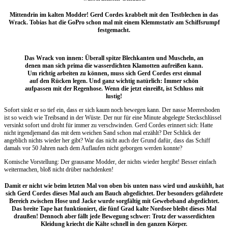
Mittendrin im kalten Modder! Gerd Cordes krabbelt mit den Testblechen in das
Wrack. Tobias hat die GoPro schon mal mit einem Klemmstativ am Schiffsrumpf
festgemacht.
Das Wrack von innen: Überall spitze Blechkanten und Muscheln, an
denen man sich prima die wasserdichten Klamotten aufreißen kann.
Um richtig arbeiten zu können, muss sich Gerd Cordes erst einmal
auf den Rücken legen. Und ganz wichtig natürlich: Immer schön
aufpassen mit der Regenhose. Wenn die jetzt einreißt, ist Schluss mit
lustig!
Sofort sinkt er so tief ein, dass er sich kaum noch bewegen kann. Der nasse Meeresboden
ist so weich wie Treibsand in der Wüste. Der nur für eine Minute abgelegte Steckschlüssel
versinkt sofort und droht für immer zu verschwinden. Gerd Cordes erinnert sich: Hatte
nicht irgendjemand das mit dem weichen Sand schon mal erzählt? Der Schlick der
angeblich nichts wieder her gibt? War das nicht auch der Grund dafür, dass das Schiff
damals vor 50 Jahren nach dem Auflaufen nicht geborgen werden konnte?
Komische Vorstellung: Der grausame Modder, der nichts wieder hergibt! Besser einfach
weitermachen, bloß nicht drüber nachdenken!
Damit er nicht wie beim letzten Mal von oben bis unten nass wird und auskühlt, hat
sich Gerd Cordes dieses Mal auch am Bauch abgedichtet. Der besonders gefährdete
Bereich zwischen Hose und Jacke wurde sorgfältig mit Gewebeband abgedichtet.
Das breite Tape hat funktioniert, die fünf Grad kalte Nordsee bleibt dieses Mal
draußen! Dennoch aber fällt jede Bewegung schwer: Trotz der wasserdichten
Kleidung kriecht die Kälte schnell in den ganzen Körper.