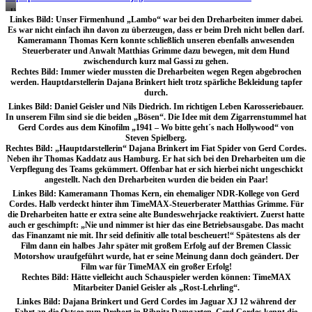
Unicode
Linkes Bild: Unser Firmenhund „Lambo“ war bei den Dreharbeiten immer dabei.
Es war nicht einfach ihn davon zu überzeugen, dass er beim Dreh nicht bellen darf.
Kameramann Thomas Kern konnte schließlich unseren ebenfalls anwesenden
Steuerberater und Anwalt Matthias Grimme dazu bewegen, mit dem Hund
zwischendurch kurz mal Gassi zu gehen.
Rechtes Bild: Immer wieder mussten die Dreharbeiten wegen Regen abgebrochen
werden. Hauptdarstellerin Dajana Brinkert hielt trotz spärliche Bekleidung tapfer
durch.
Linkes Bild: Daniel Geisler und Nils Diedrich. Im richtigen Leben Karosseriebauer.
In unserem Film sind sie die beiden „Bösen“. Die Idee mit dem Zigarrenstummel hat
Gerd Cordes aus dem Kinofilm „1941 – Wo bitte geht´s nach Hollywood“ von
Steven Spielberg.
Rechtes Bild: „Hauptdarstellerin“ Dajana Brinkert im Fiat Spider von Gerd Cordes.
Neben ihr Thomas Kaddatz aus Hamburg. Er hat sich bei den Dreharbeiten um die
Verpflegung des Teams gekümmert. Offenbar hat er sich hierbei nicht ungeschickt
angestellt. Nach den Dreharbeiten wurden die beiden ein Paar!
Linkes Bild: Kameramann Thomas Kern, ein ehemaliger NDR-Kollege von Gerd
Cordes. Halb verdeckt hinter ihm TimeMAX-Steuerberater Matthias Grimme. Für
die Dreharbeiten hatte er extra seine alte Bundeswehrjacke reaktiviert. Zuerst hatte
auch er geschimpft: „Nie und nimmer ist hier das eine Betriebsausgabe. Das macht
das Finanzamt nie mit. Ihr seid definitiv alle total bescheuert!“ Spätestens als der
Film dann ein halbes Jahr später mit großem Erfolg auf der Bremen Classic
Motorshow uraufgeführt wurde, hat er seine Meinung dann doch geändert. Der
Film war für TimeMAX ein großer Erfolg!
Rechtes Bild: Hätte vielleicht auch Schauspieler werden können: TimeMAX
Mitarbeiter Daniel Geisler als „Rost-Lehrling“.
Linkes Bild: Dajana Brinkert und Gerd Cordes im Jaguar XJ 12 während der