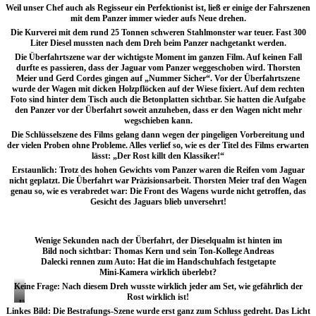
Weil unser Chef auch als Regisseur ein Perfektionist ist, ließ er einige der Fahrszenen
mit dem Panzer immer wieder aufs Neue drehen.
Die Kurverei mit dem rund 25 Tonnen schweren Stahlmonster war teuer. Fast 300
Liter Diesel mussten nach dem Dreh beim Panzer nachgetankt werden.
Die Überfahrtszene war der wichtigste Moment im ganzen Film. Auf keinen Fall
durfte es passieren, dass der Jaguar vom Panzer weggeschoben wird. Thorsten
Meier und Gerd Cordes gingen auf „Nummer Sicher“. Vor der Überfahrtszene
wurde der Wagen mit dicken Holzpflöcken auf der Wiese fixiert. Auf dem rechten
Foto sind hinter dem Tisch auch die Betonplatten sichtbar. Sie hatten die Aufgabe
den Panzer vor der Überfahrt soweit anzuheben, dass er den Wagen nicht mehr
wegschieben kann.
Die Schlüsselszene des Films gelang dann wegen der pingeligen Vorbereitung und
der vielen Proben ohne Probleme. Alles verlief so, wie es der Titel des Films erwarten
lässt: „Der Rost killt den Klassiker!“
Erstaunlich: Trotz des hohen Gewichts vom Panzer waren die Reifen vom Jaguar
nicht geplatzt. Die Überfahrt war Präzisionsarbeit. Thorsten Meier traf den Wagen
genau so, wie es verabredet war: Die Front des Wagens wurde nicht getroffen, das
Gesicht des Jaguars blieb unversehrt!
Wenige Sekunden nach der Überfahrt, der Dieselqualm ist hinten im
Bild noch sichtbar: Thomas Kern und sein Ton-Kollege Andreas
Dalecki rennen zum Auto: Hat die im Handschuhfach festgetapte
Mini-Kamera wirklich überlebt?
Keine Frage: Nach diesem Dreh wusste wirklich jeder am Set, wie gefährlich der
Rost wirklich ist!
Unicode
Linkes Bild: Die Bestrafungs-Szene wurde erst ganz zum Schluss gedreht. Das Licht