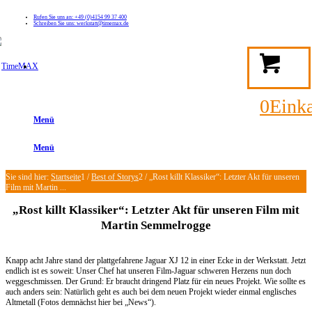
Rufen Sie uns an: +49 (0)4154 99 37 400
Schreiben Sie uns: werkstatt@timemax.de
FAQ
Kontakt
Mein TimeMAX Konto
0
Eink
Menü
Menü
Sie sind hier:
Startseite
1
/
Best of Storys
2
/
„Rost killt Klassiker“: Letzter Akt für unseren
Film mit Martin ...
„Rost killt Klassiker“: Letzter Akt für unseren Film mit
Martin Semmelrogge
Knapp acht Jahre stand der plattgefahrene Jaguar XJ 12 in einer Ecke in der Werkstatt. Jetzt
endlich ist es soweit: Unser Chef hat unseren Film-Jaguar schweren Herzens nun doch
weggeschmissen. Der Grund: Er braucht dringend Platz für ein neues Projekt. Wie sollte es
auch anders sein: Natürlich geht es auch bei dem neuen Projekt wieder einmal englisches
Altmetall (Fotos demnächst hier bei „News“).