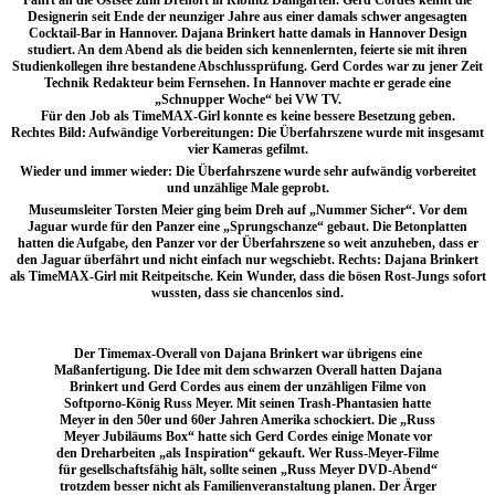
Fahrt an die Ostsee zum Drehort in Ribnitz Damgarten. Gerd Cordes kennt die
Designerin seit Ende der neunziger Jahre aus einer damals schwer angesagten
Cocktail-Bar in Hannover. Dajana Brinkert hatte damals in Hannover Design
studiert. An dem Abend als die beiden sich kennenlernten, feierte sie mit ihren
Studienkollegen ihre bestandene Abschlussprüfung. Gerd Cordes war zu jener Zeit
Technik Redakteur beim Fernsehen. In Hannover machte er gerade eine
„Schnupper Woche“ bei VW TV.
Für den Job als TimeMAX-Girl konnte es keine bessere Besetzung geben.
Rechtes Bild: Aufwändige Vorbereitungen: Die Überfahrszene wurde mit insgesamt
vier Kameras gefilmt.
Wieder und immer wieder: Die Überfahrszene wurde sehr aufwändig vorbereitet
und unzählige Male geprobt.
Museumsleiter Torsten Meier ging beim Dreh auf „Nummer Sicher“. Vor dem
Jaguar wurde für den Panzer eine „Sprungschanze“ gebaut. Die Betonplatten
hatten die Aufgabe, den Panzer vor der Überfahrszene so weit anzuheben, dass er
den Jaguar überfährt und nicht einfach nur wegschiebt. Rechts: Dajana Brinkert
als TimeMAX-Girl mit Reitpeitsche. Kein Wunder, dass die bösen Rost-Jungs sofort
wussten, dass sie chancenlos sind.
Der Timemax-Overall von Dajana Brinkert war übrigens eine
Maßanfertigung. Die Idee mit dem schwarzen Overall hatten Dajana
Brinkert und Gerd Cordes aus einem der unzähligen Filme von
Softporno-König Russ Meyer. Mit seinen Trash-Phantasien hatte
Meyer in den 50er und 60er Jahren Amerika schockiert. Die „Russ
Meyer Jubiläums Box“ hatte sich Gerd Cordes einige Monate vor
den Dreharbeiten „als Inspiration“ gekauft. Wer Russ-Meyer-Filme
für gesellschaftsfähig hält, sollte seinen „Russ Meyer DVD-Abend“
trotzdem besser nicht als Familienveranstaltung planen. Der Ärger