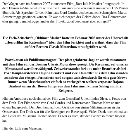
Der Wagen hatte im Sommer 2007 in unserem Film „Rost killt Klassiker“ mitgespielt. In
dem kleinen 4-Minuten-Film wurde die Luxuslimousine von einem russischen T 55 Panzer
überrollt. Als Sprecher für den Film hatte Gerd Cordes den bekannten Schauspieler Martin
Semmelrogge gewinnen können. Er war nicht wegen des Geldes dabei. Das Honorar war
eher gering. Semmelrogge fand er das Projekt „total bescheuert aber echt geil!“
Die Fach-Zeitschrift „Oldtimer Markt“ hatte im Februar 2008 unter der Überschrift
„Horrorfilm für Katzenfans“ über den Film berichtet und erwähnt, dass der Film
auf der Bremen Classic Motorshow uraufgeführt wird.
Provokation als Publikumsmagnet: Der platt gefahrene Jaguar wurde zusammen
mit dem Film auf der Bremen Classic Motorshow gezeigt. Die Resonanz auf unseren
Messestand war überwältigend. Zeitweise standen bei uns mehr Besucher als bei
VW! Hauptdarstellerin Dajana Brinkert und zwei Darsteller aus dem Film standen
zwischen den riesigen Fernsehern und sorgten zwischendurch für eine gute Show:
Immer wenn Messebesucher einfach so vorbeigehen wollten verpasste Dajana
Brinkert einem der Bösen Jungs aus dem Film einen kurzen Schlag mit ihrer
Reitgerte.
Hier im Anschluss noch einmal der Film zum Genießen! Unten finden Sie u. a. Fotos von
dem Dreh. Der Film wurde von Gerd Cordes und Kameramann Thomas Kern an nur
einem Tag gedreht. Der Dreh fand auf dem Gelände von einem Militärmuseum an der
Ostsee statt. Der Dreh war für alle Beteiligten ein Riesenspaß. Vielen Dank noch einmal an
den Leiter des Museums Torsten Meier. Er war es auch, der den Panzer so forsch bewegt
hat!
Hier der Link zum Museum: