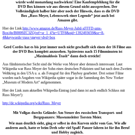
würde wohl monatelang nachwirken! Eine Kaufempfehlung für die
DVD Box können wir aus diesem Grund nicht aussprechen. Der
Vollständigkeit halber hier aber noch der Hinweis, dass es die DVD
Box „Russ Meyer, Lebenswerk einer Legende“ jetzt auch bei
Amazon gibt.
Hier der Link:
http://www.amazon.de/Russ-Meyer-Jubil-xFFFD-ums-
Box/dp/B0009ZC3ZQ/ref=sr_1_4?ie=UTF8&qid=1392493659&sr=8-
4&keywords=russ+meyer+dvd+box
Gerd Cordes hat es bis jetzt immer noch nicht geschafft sich einen der 16 Filme aus
der DVD Box komplett anzusehen. Spätestens nach 15 Filmminuten ist
„Maximaldosis Trash“ dann doch erreicht!
Aus filmhistorischer Sicht sind die Werke von Meyer aber dennoch interessant. Laut
Wikipedia war Russ Meyer der Sohn eines deutschen Polizisten und hat nach dem Zweiten
Weltkrieg in den USA u. a. als Fotograf für den Playboy gearbeitet. Drei seiner Filme
wurden nach Angaben von Wikipedia später sogar in die Sammlung des New Yorker
„Museum of Modern Art“ aufgenommen.
Hier der Link zum aktuellen Wikipedia-Eintrag (und dann ist auch endlich Schluss mit
Russ Meyer!):
http://de.wikipedia.org/wiki/Russ_Meyer
Mit Vollgas durchs Gelände: Am Steuer des russischen Transport- und
Bergepanzers: Museumsleiter Torsten Meier.
Wie man deutlich sieht, ging er selbst in den Kurven nicht vom Gas. Wie alle
anderen auch, hatte er beim Dreh sehr viel Spaß! Panzer fahren ist für ihn Beruf
und Hobby zugleich.