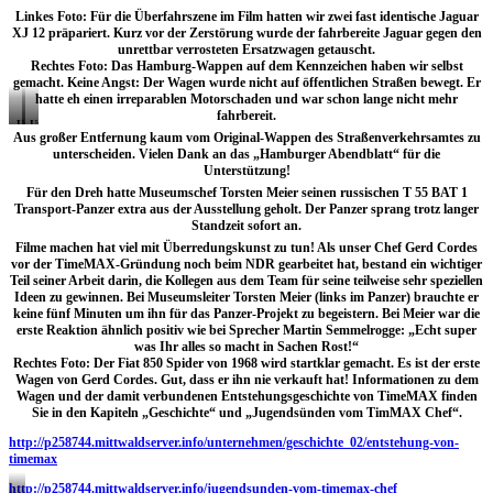
Linkes Foto: Für die Überfahrszene im Film hatten wir zwei fast identische Jaguar
XJ 12 präpariert. Kurz vor der Zerstörung wurde der fahrbereite Jaguar gegen den
unrettbar verrosteten Ersatzwagen getauscht.
Rechtes Foto: Das Hamburg-Wappen auf dem Kennzeichen haben wir selbst
gemacht. Keine Angst: Der Wagen wurde nicht auf öffentlichen Straßen bewegt. Er
hatte eh einen irreparablen Motorschaden und war schon lange nicht mehr
fahrbereit.
Unicode
Unicode
Aus großer Entfernung kaum vom Original-Wappen des Straßenverkehrsamtes zu
unterscheiden. Vielen Dank an das „Hamburger Abendblatt“ für die
Unterstützung!
Für den Dreh hatte Museumschef Torsten Meier seinen russischen T 55 BAT 1
Transport-Panzer extra aus der Ausstellung geholt. Der Panzer sprang trotz langer
Standzeit sofort an.
Filme machen hat viel mit Überredungskunst zu tun! Als unser Chef Gerd Cordes
vor der TimeMAX-Gründung noch beim NDR gearbeitet hat, bestand ein wichtiger
Teil seiner Arbeit darin, die Kollegen aus dem Team für seine teilweise sehr speziellen
Ideen zu gewinnen. Bei Museumsleiter Torsten Meier (links im Panzer) brauchte er
keine fünf Minuten um ihn für das Panzer-Projekt zu begeistern. Bei Meier war die
erste Reaktion ähnlich positiv wie bei Sprecher Martin Semmelrogge: „Echt super
was Ihr alles so macht in Sachen Rost!“
Rechtes Foto: Der Fiat 850 Spider von 1968 wird startklar gemacht. Es ist der erste
Wagen von Gerd Cordes. Gut, dass er ihn nie verkauft hat! Informationen zu dem
Wagen und der damit verbundenen Entstehungsgeschichte von TimeMAX finden
Sie in den Kapiteln „Geschichte“ und „Jugendsünden vom TimMAX Chef“.
http://p258744.mittwaldserver.info/unternehmen/geschichte_02/entstehung-von-
timemax
http://p258744.mittwaldserver.info/jugendsunden-vom-timemax-chef