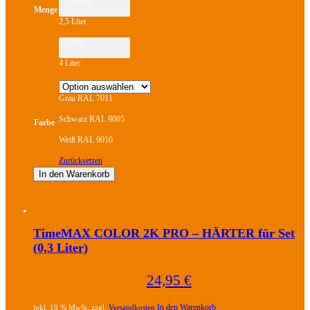
2,5 Liter
Menge
2,5 Liter
4 Liter
4 Liter
Grau RAL 7011
Schwarz RAL 9005
Farbe
Weiß RAL 9010
Zurücksetzen
In den Warenkorb
Dieses
Produkt
weist
TimeMAX COLOR 2K PRO – HÄRTER für Set
mehrere
(0,3 Liter)
Varianten
auf.
Die
24,95
€
Optionen
können
auf
In den Warenkorb
inkl. 19 % MwSt. zzgl.
Versandkosten