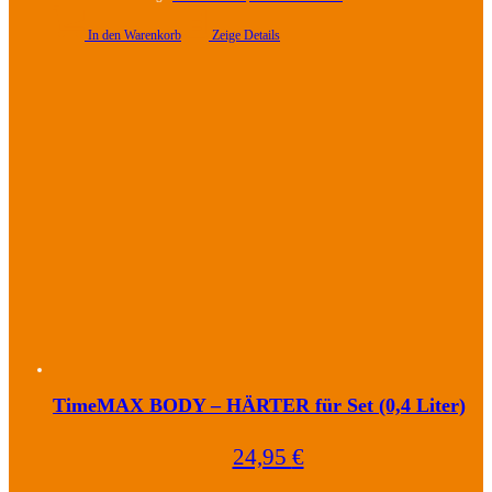
der
Produktseite
In den Warenkorb
Zeige Details
gewählt
werden
TimeMAX BODY – HÄRTER für Set (0,4 Liter)
24,95
€