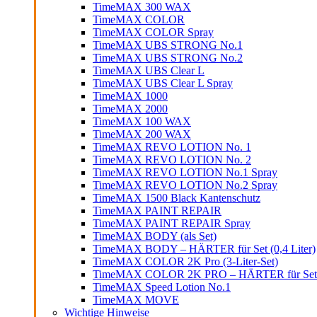
TimeMAX 300 WAX
TimeMAX COLOR
TimeMAX COLOR Spray
TimeMAX UBS STRONG No.1
TimeMAX UBS STRONG No.2
TimeMAX UBS Clear L
TimeMAX UBS Clear L Spray
TimeMAX 1000
TimeMAX 2000
TimeMAX 100 WAX
TimeMAX 200 WAX
TimeMAX REVO LOTION No. 1
TimeMAX REVO LOTION No. 2
TimeMAX REVO LOTION No.1 Spray
TimeMAX REVO LOTION No.2 Spray
TimeMAX 1500 Black Kantenschutz
TimeMAX PAINT REPAIR
TimeMAX PAINT REPAIR Spray
TimeMAX BODY (als Set)
TimeMAX BODY – HÄRTER für Set (0,4 Liter)
TimeMAX COLOR 2K Pro (3-Liter-Set)
TimeMAX COLOR 2K PRO – HÄRTER für Set (0
TimeMAX Speed Lotion No.1
TimeMAX MOVE
Wichtige Hinweise