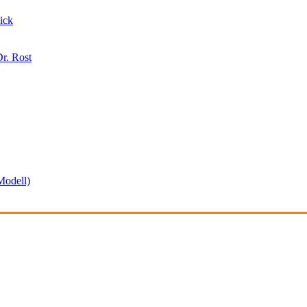
ick
r. Rost
odell)