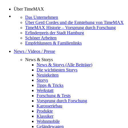
Über TimeMAX
Das Unternehmen
Über Gerd Cordes und die Entstehung von TimeMAX
TimeMAX Historie – Vorsprung durch Forschung
Erfinderpreis der Stadt Hamburg
Schöner Arbeiten
Empfehlungen & Familienlinks
News / Videos / Presse
News & Storys
News & Storys (Alle Beiträge)
Die wichtigsten Storys
Neuigkeiten
Storys
Tipps & Tricks
Werkstatt
Forschung & Tests
Vorsprung durch Forschung
Karosseriebau
Produkte
Klassiker
Wohnmobile
Geländewagen