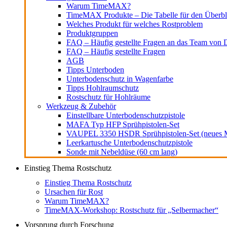
Warum TimeMAX?
TimeMAX Produkte – Die Tabelle für den Überbl
Welches Produkt für welches Rostproblem
Produktgruppen
FAQ – Häufig gestellte Fragen an das Team von D
FAQ – Häufig gestellte Fragen
AGB
Tipps Unterboden
Unterbodenschutz in Wagenfarbe
Tipps Hohlraumschutz
Rostschutz für Hohlräume
Werkzeug & Zubehör
Einstellbare Unterbodenschutzpistole
MAFA Typ HFP Sprühpistolen-Set
VAUPEL 3350 HSDR Sprühpistolen-Set (neues M
Leerkartusche Unterbodenschutzpistole
Sonde mit Nebeldüse (60 cm lang)
Einstieg Thema Rostschutz
Einstieg Thema Rostschutz
Ursachen für Rost
Warum TimeMAX?
TimeMAX-Workshop: Rostschutz für „Selbermacher“
Vorsprung durch Forschung