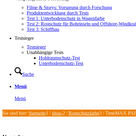
Filme & Storys: Vorsprung durch Forschung
Produktentwicklung durch Tests
Test 1: Unterbodenschutz in Wagenfarbe
Test 2: Rostschutz für Bohrinseln und Offshore-Windkra
Test 3: Schiffbau
Testsieger
Testsieger
Unabhängige Tests
Hohlraumschutz-Test
Unterbodenschutz-Test
Suche
Menü
Menü
Sie sind hier:
Startseite
1
/
shop-
2
/
Rostschutzfarbe
3
/
TimeMAX PAI