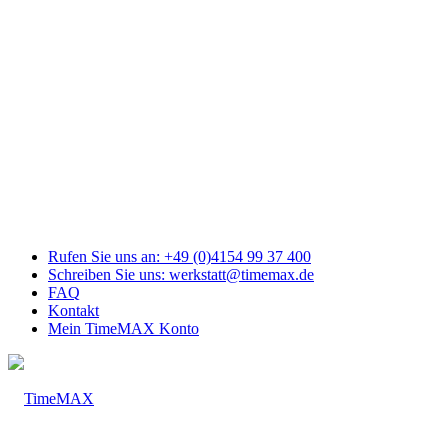
Link
zu
Facebook
Link
zu
Youtube
Link
zu
Mail
Link
zu
Instagram
Rufen Sie uns an: +49 (0)4154 99 37 400
Schreiben Sie uns: werkstatt@timemax.de
FAQ
Kontakt
Mein TimeMAX Konto