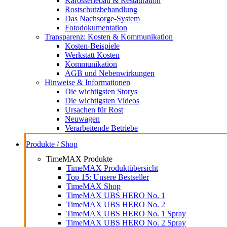
Karosseriebau & Restauration
Rostschutzbehandlung
Das Nachsorge-System
Fotodokumentation
Transparenz: Kosten & Kommunikation
Kosten-Beispiele
Werkstatt Kosten
Kommunikation
AGB und Nebenwirkungen
Hinweise & Informationen
Die wichtigsten Storys
Die wichtigsten Videos
Ursachen für Rost
Neuwagen
Verarbeitende Betriebe
Produkte / Shop
TimeMAX Produkte
TimeMAX Produktübersicht
Top 15: Unsere Bestseller
TimeMAX Shop
TimeMAX UBS HERO No. 1
TimeMAX UBS HERO No. 2
TimeMAX UBS HERO No. 1 Spray
TimeMAX UBS HERO No. 2 Spray