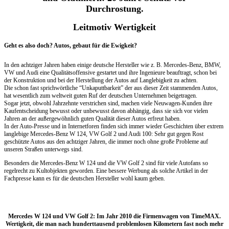
Durchrostung.
Leitmotiv
Wertigkeit
Geht es also doch? Autos, gebaut für die Ewigkeit?
In den achtziger Jahren haben einige deutsche Hersteller wie z. B. Mercedes-Benz, BMW,
VW und Audi eine Qualitätsoffensive gestartet und ihre Ingenieure beauftragt, schon bei
der Konstruktion und bei der Herstellung der Autos auf Langlebigkeit zu achten.
Die schon fast sprichwörtliche “Unkaputtbarkeit” der aus dieser Zeit stammenden Autos,
hat wesentlich zum weltweit guten Ruf der deutschen Unternehmen beigetragen.
Sogar jetzt, obwohl Jahrzehnte verstrichen sind, machen viele Neuwagen-Kunden ihre
Kaufentscheidung bewusst oder unbewusst davon abhängig, dass sie sich vor vielen
Jahren an der außergewöhnlich guten Qualität dieser Autos erfreut haben.
In der Auto-Presse und in Internetforen finden sich immer wieder Geschichten über extrem
langlebige Mercedes-Benz W 124, VW Golf 2 und Audi 100: Sehr gut gegen Rost
geschützte Autos aus den achtziger Jahren, die immer noch ohne große Probleme auf
unseren Straßen unterwegs sind.
Besonders die Mercedes-Benz W 124 und die VW Golf 2 sind für viele Autofans so
regelrecht zu Kultobjekten geworden. Eine bessere Werbung als solche Artikel in der
Fachpresse kann es für die deutschen Hersteller wohl kaum geben.
Mercedes W 124 und VW Golf 2: Im Jahr 2010 die Firmenwagen von TimeMAX.
Wertigkeit, die man nach hunderttausend problemlosen Kilometern fast noch mehr