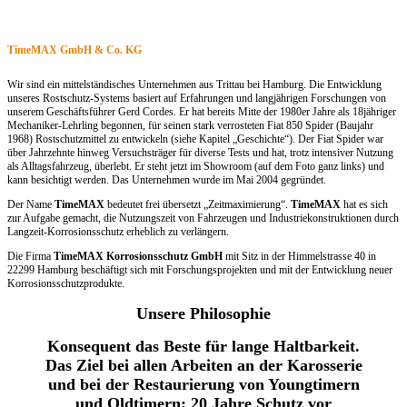
TimeMAX GmbH & Co. KG
Wir sind ein mittelständisches Unternehmen aus Trittau bei Hamburg. Die Entwicklung
unseres Rostschutz-Systems basiert auf Erfahrungen und langjährigen Forschungen von
unserem Geschäftsführer Gerd Cordes. Er hat bereits Mitte der 1980er Jahre als 18jähriger
Mechaniker-Lehrling begonnen, für seinen stark verrosteten Fiat 850 Spider (Baujahr
1968) Rostschutzmittel zu entwickeln (siehe Kapitel „Geschichte“). Der Fiat Spider war
über Jahrzehnte hinweg Versuchsträger für diverse Tests und hat, trotz intensiver Nutzung
als Alltagsfahrzeug, überlebt. Er steht jetzt im Showroom (auf dem Foto ganz links) und
kann besichtigt werden. Das Unternehmen wurde im Mai 2004 gegründet.
Der Name
TimeMAX
bedeutet frei übersetzt „Zeitmaximierung“.
TimeMAX
hat es sich
zur Aufgabe gemacht, die Nutzungszeit von Fahrzeugen und Industriekonstruktionen durch
Langzeit-Korrosionsschutz erheblich zu verlängern.
Die Firma
TimeMAX Korrosionsschutz GmbH
mit Sitz in der Himmelstrasse 40 in
22299 Hamburg beschäftigt sich mit Forschungsprojekten und mit der Entwicklung neuer
Korrosionsschutzprodukte.
Unsere
Philosophie
Konsequent das Beste für lange Haltbarkeit.
Das Ziel bei allen Arbeiten an der Karosserie
und bei der Restaurierung von Youngtimern
und Oldtimern: 20 Jahre Schutz vor