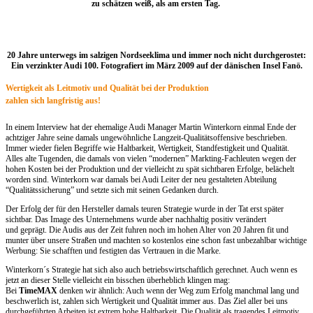
zu schätzen weiß, als am ersten Tag.
20 Jahre unterwegs im salzigen Nordseeklima und immer noch nicht durchgerostet:
Ein verzinkter Audi 100. Fotografiert im März 2009 auf der dänischen Insel Fanö.
Wertigkeit als Leitmotiv und Qualität bei der Produktion
zahlen sich langfristig aus!
In einem Interview hat der ehemalige Audi Manager Martin Winterkorn einmal Ende der
achtziger Jahre seine damals ungewöhnliche Langzeit-Qualitätsoffensive beschrieben.
Immer wieder fielen Begriffe wie Haltbarkeit, Wertigkeit, Standfestigkeit und Qualität.
Alles alte Tugenden, die damals von vielen “modernen” Markting-Fachleuten wegen der
hohen Kosten bei der Produktion und der vielleicht zu spät sichtbaren Erfolge, belächelt
worden sind. Winterkorn war damals bei Audi Leiter der neu gestalteten Abteilung
“Qualitätssicherung” und setzte sich mit seinen Gedanken durch.
Der Erfolg der für den Hersteller damals teuren Strategie wurde in der Tat erst später
sichtbar. Das Image des Unternehmens wurde aber nachhaltig positiv verändert
und geprägt. Die Audis aus der Zeit fuhren noch im hohen Alter von 20 Jahren fit und
munter über unsere Straßen und machten so kostenlos eine schon fast unbezahlbar wichtige
Werbung: Sie schafften und festigten das Vertrauen in die Marke.
Winterkorn´s Strategie hat sich also auch betriebswirtschaftlich gerechnet. Auch wenn es
jetzt an dieser Stelle vielleicht ein bisschen überheblich klingen mag:
Bei
TimeMAX
denken wir ähnlich: Auch wenn der Weg zum Erfolg manchmal lang und
beschwerlich ist, zahlen sich Wertigkeit und Qualität immer aus. Das Ziel aller bei uns
durchgeführten Arbeiten ist extrem hohe Haltbarkeit. Die Qualität als tragendes Leitmotiv