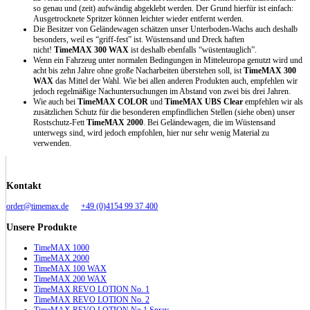
so genau und (zeit) aufwändig abgeklebt werden. Der Grund hierfür ist einfach:
Ausgetrocknete Spritzer können leichter wieder entfernt werden.
Die Besitzer von Geländewagen schätzen unser Unterboden-Wachs auch deshalb
besonders, weil es “griff-fest” ist. Wüstensand und Dreck haften
nicht!
TimeMAX 300 WAX
ist deshalb ebenfalls “wüstentauglich”.
Wenn ein Fahrzeug unter normalen Bedingungen in Mitteleuropa genutzt wird und
acht bis zehn Jahre ohne große Nacharbeiten überstehen soll, ist
TimeMAX 300
WAX
das Mittel der Wahl. Wie bei allen anderen Produkten auch, empfehlen wir
jedoch regelmäßige Nachuntersuchungen im Abstand von zwei bis drei Jahren.
Wie auch bei
TimeMAX COLOR
und
TimeMAX UBS Clear
empfehlen wir als
zusätzlichen Schutz für die besonderen empfindlichen Stellen (siehe oben) unser
Rostschutz-Fett
TimeMAX 2000
. Bei Geländewagen, die im Wüstensand
unterwegs sind, wird jedoch empfohlen, hier nur sehr wenig Material zu
verwenden.
Kontakt
order@timemax.de
+49 (0)4154 99 37 400
Unsere Produkte
TimeMAX 1000
TimeMAX 2000
TimeMAX 100 WAX
TimeMAX 200 WAX
TimeMAX REVO LOTION No. 1
TimeMAX REVO LOTION No. 2
TimeMAX REVO LOTION No 1 Spray