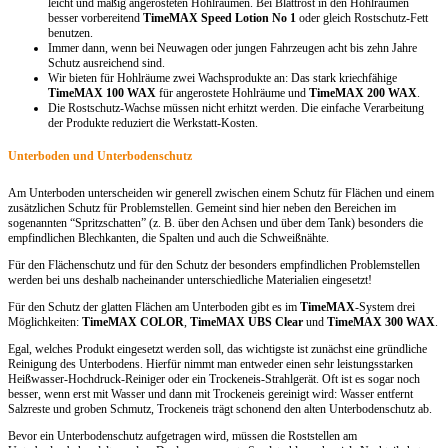
leicht und mäßig angerosteten Hohlräumen. Bei Blattrost in den Hohlräumen
besser vorbereitend
TimeMAX Speed Lotion No 1
oder gleich Rostschutz-Fett
benutzen.
Immer dann, wenn bei Neuwagen oder jungen Fahrzeugen acht bis zehn Jahre
Schutz ausreichend sind.
Wir bieten für Hohlräume zwei Wachsprodukte an: Das stark kriechfähige
TimeMAX 100 WAX
für angerostete Hohlräume und
TimeMAX 200 WAX
.
Die Rostschutz-Wachse müssen nicht erhitzt werden. Die einfache Verarbeitung
der Produkte reduziert die Werkstatt-Kosten.
Unterboden und Unterbodenschutz
Am Unterboden unterscheiden wir generell zwischen einem Schutz für Flächen und einem
zusätzlichen Schutz für Problemstellen. Gemeint sind hier neben den Bereichen im
sogenannten “Spritzschatten” (z. B. über den Achsen und über dem Tank) besonders die
empfindlichen Blechkanten, die Spalten und auch die Schweißnähte.
Für den Flächenschutz und für den Schutz der besonders empfindlichen Problemstellen
werden bei uns deshalb nacheinander unterschiedliche Materialien eingesetzt!
Für den Schutz der glatten Flächen am Unterboden gibt es im
TimeMAX
-System drei
Möglichkeiten:
TimeMAX COLOR
,
TimeMAX UBS Clear
und
TimeMAX 300 WAX
.
Egal, welches Produkt eingesetzt werden soll, das wichtigste ist zunächst eine gründliche
Reinigung des Unterbodens. Hierfür nimmt man entweder einen sehr leistungsstarken
Heißwasser-Hochdruck-Reiniger oder ein Trockeneis-Strahlgerät. Oft ist es sogar noch
besser, wenn erst mit Wasser und dann mit Trockeneis gereinigt wird: Wasser entfernt
Salzreste und groben Schmutz, Trockeneis trägt schonend den alten Unterbodenschutz ab.
Bevor ein Unterbodenschutz aufgetragen wird, müssen die Roststellen am