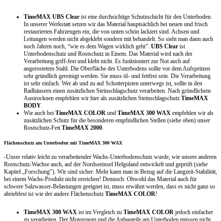
TimeMAX UBS Clear
ist eine durchsichtige Schutzschicht für den Unterboden.
In unserer Werkstatt setzen wir das Material hauptsächlich bei neuen und frisch
restaurierten Fahrzeugen ein, die von unten schön lackiert sind. Achsen und
Leitungen werden nicht abgeklebt sondern mit behandelt. So sieht man dann auch
noch Jahren noch, “wie es dem Wagen wirklich geht”.
UBS Clear
ist
Unterbodenschutz und Rostschutz in Einem. Das Material wird nach der
Verarbeitung griff-fest und klebt nicht. Es funktioniert zur Not auch auf
angerostetem Stahl. Die Oberfläche des Unterbodens sollte vor dem Aufspritzen
sehr gründlich gereinigt werden. Sie muss öl- und fettfrei sein. Die Verarbeitung
ist sehr einfach. Wer ab und zu auf Schotterpisten unterwegs ist, sollte in den
Radhäusern einen zusätzlichen Steinschlagschutz verarbeiten. Nach gründlichem
Austrocknen empfehlen wir hier als zusätzlichen Steinschlagschutz
TimeMAX
BODY
.
Wie auch bei
TimeMAX COLOR
und
TimeMAX 300 WAX
empfehlen wir als
zusätzlichen Schutz für die besonderen empfindlichen Stellen (siehe oben) unser
Rostschutz-Fett
TimeMAX 2000
.
Flächenschutz am Unterboden mit TimeMAX 300 WAX
-Unser relativ leicht zu verarbeitender Wachs-Unterbodenschutz wurde, wie unsere anderen
Rostschutz-Wachse auch, auf der Nordseeinsel Helgoland entwickelt und geprüft (siehe
Kapitel „Forschung”). Wir sind sicher: Mehr kann man in Bezug auf die Langzeit-Stabilität,
bei einem Wachs-Produkt nicht erreichen! Dennoch: Obwohl das Material auch für
schwere Salzwasser-Belastungen geeignet ist, muss erwähnt werden, dass es nicht ganz so
abriebfest ist wie der andere Flächenschutz
TimeMAX COLOR
!
TimeMAX 300 WAX
ist im Vergleich zu
TimeMAX COLOR
jedoch einfacher
zu verarbeiten. Der Motorraum und die Anbauteile am Unterboden müssen nicht