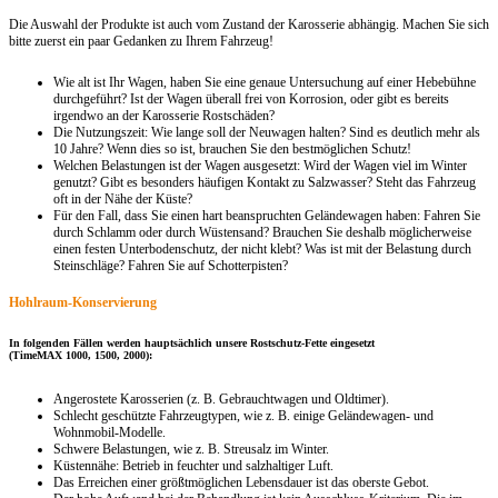
Die Auswahl der Produkte ist auch vom Zustand der Karosserie abhängig. Machen Sie sich
bitte zuerst ein paar Gedanken zu Ihrem Fahrzeug!
Wie alt ist Ihr Wagen, haben Sie eine genaue Untersuchung auf einer Hebebühne
durchgeführt? Ist der Wagen überall frei von Korrosion, oder gibt es bereits
irgendwo an der Karosserie Rostschäden?
Die Nutzungszeit: Wie lange soll der Neuwagen halten? Sind es deutlich mehr als
10 Jahre? Wenn dies so ist, brauchen Sie den bestmöglichen Schutz!
Welchen Belastungen ist der Wagen ausgesetzt: Wird der Wagen viel im Winter
genutzt? Gibt es besonders häufigen Kontakt zu Salzwasser? Steht das Fahrzeug
oft in der Nähe der Küste?
Für den Fall, dass Sie einen hart beanspruchten Geländewagen haben: Fahren Sie
durch Schlamm oder durch Wüstensand? Brauchen Sie deshalb möglicherweise
einen festen Unterbodenschutz, der nicht klebt? Was ist mit der Belastung durch
Steinschläge? Fahren Sie auf Schotterpisten?
Hohlraum-Konservierung
In folgenden Fällen werden hauptsächlich unsere Rostschutz-Fette eingesetzt
(TimeMAX 1000, 1500, 2000):
Angerostete Karosserien (z. B. Gebrauchtwagen und Oldtimer).
Schlecht geschützte Fahrzeugtypen, wie z. B. einige Geländewagen- und
Wohnmobil-Modelle.
Schwere Belastungen, wie z. B. Streusalz im Winter.
Küstennähe: Betrieb in feuchter und salzhaltiger Luft.
Das Erreichen einer größtmöglichen Lebensdauer ist das oberste Gebot.