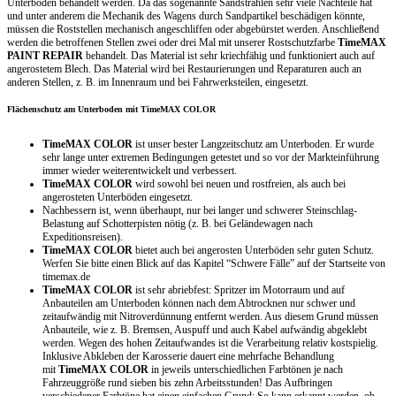
Unterboden behandelt werden. Da das sogenannte Sandstrahlen sehr viele Nachteile hat
und unter anderem die Mechanik des Wagens durch Sandpartikel beschädigen könnte,
müssen die Roststellen mechanisch angeschliffen oder abgebürstet werden. Anschließend
werden die betroffenen Stellen zwei oder drei Mal mit unserer Rostschutzfarbe
TimeMAX
PAINT REPAIR
behandelt. Das Material ist sehr kriechfähig und funktioniert auch auf
angerostetem Blech. Das Material wird bei Restaurierungen und Reparaturen auch an
anderen Stellen, z. B. im Innenraum und bei Fahrwerksteilen, eingesetzt.
Flächenschutz am Unterboden mit TimeMAX COLOR
TimeMAX COLOR
ist unser bester Langzeitschutz am Unterboden. Er wurde
sehr lange unter extremen Bedingungen getestet und so vor der Markteinführung
immer wieder weiterentwickelt und verbessert.
TimeMAX COLOR
wird sowohl bei neuen und rostfreien, als auch bei
angerosteten Unterböden eingesetzt.
Nachbessern ist, wenn überhaupt, nur bei langer und schwerer Steinschlag-
Belastung auf Schotterpisten nötig (z. B. bei Geländewagen nach
Expeditionsreisen).
TimeMAX COLOR
bietet auch bei angerosten Unterböden sehr guten Schutz.
Werfen Sie bitte einen Blick auf das Kapitel “Schwere Fälle” auf der Startseite von
timemax.de
TimeMAX COLOR
ist sehr abriebfest: Spritzer im Motorraum und auf
Anbauteilen am Unterboden können nach dem Abtrocknen nur schwer und
zeitaufwändig mit Nitroverdünnung entfernt werden. Aus diesem Grund müssen
Anbauteile, wie z. B. Bremsen, Auspuff und auch Kabel aufwändig abgeklebt
werden. Wegen des hohen Zeitaufwandes ist die Verarbeitung relativ kostspielig.
Inklusive Abkleben der Karosserie dauert eine mehrfache Behandlung
mit
TimeMAX COLOR
in jeweils unterschiedlichen Farbtönen je nach
Fahrzeuggröße rund sieben bis zehn Arbeitsstunden! Das Aufbringen
verschiedener Farbtöne hat einen einfachen Grund: So kann erkannt werden, ob