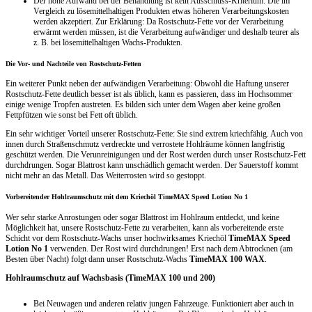
Der hohe Aufwand bei der Behandlung ist kein Ausschluss-Kriterium. Die im
Vergleich zu lösemittelhaltigen Produkten etwas höheren Verarbeitungskosten
werden akzeptiert. Zur Erklärung: Da Rostschutz-Fette vor der Verarbeitung
erwärmt werden müssen, ist die Verarbeitung aufwändiger und deshalb teurer als
z. B. bei lösemittelhaltigen Wachs-Produkten.
Die Vor- und Nachteile von Rostschutz-Fetten
Ein weiterer Punkt neben der aufwändigen Verarbeitung: Obwohl die Haftung unserer
Rostschutz-Fette deutlich besser ist als üblich, kann es passieren, dass im Hochsommer
einige wenige Tropfen austreten. Es bilden sich unter dem Wagen aber keine großen
Fettpfützen wie sonst bei Fett oft üblich.
Ein sehr wichtiger Vorteil unserer Rostschutz-Fette: Sie sind extrem kriechfähig. Auch von
innen durch Straßenschmutz verdreckte und verrostete Hohlräume können langfristig
geschützt werden. Die Verunreinigungen und der Rost werden durch unser Rostschutz-Fett
durchdrungen. Sogar Blattrost kann unschädlich gemacht werden. Der Sauerstoff kommt
nicht mehr an das Metall. Das Weiterrosten wird so gestoppt.
Vorbereitender Hohlraumschutz mit dem Kriechöl TimeMAX Speed Lotion No 1
Wer sehr starke Anrostungen oder sogar Blattrost im Hohlraum entdeckt, und keine
Möglichkeit hat, unsere Rostschutz-Fette zu verarbeiten, kann als vorbereitende erste
Schicht vor dem Rostschutz-Wachs unser hochwirksames Kriechöl
TimeMAX Speed
Lotion No 1
verwenden. Der Rost wird durchdrungen! Erst nach dem Abtrocknen (am
Besten über Nacht) folgt dann unser Rostschutz-Wachs
TimeMAX 100 WAX
.
Hohlraumschutz auf Wachsbasis (TimeMAX 100 und 200)
Bei Neuwagen und anderen relativ jungen Fahrzeuge. Funktioniert aber auch in