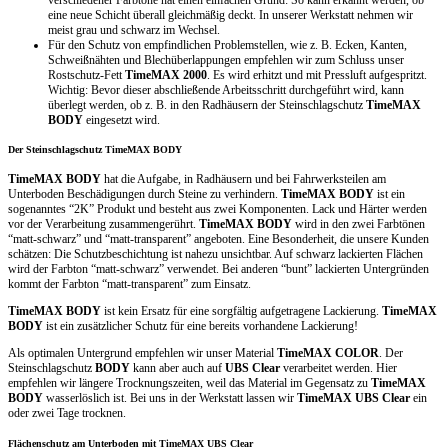
eine neue Schicht überall gleichmäßig deckt. In unserer Werkstatt nehmen wir
meist grau und schwarz im Wechsel.
Für den Schutz von empfindlichen Problemstellen, wie z. B. Ecken, Kanten,
Schweißnähten und Blechüberlappungen empfehlen wir zum Schluss unser
Rostschutz-Fett
TimeMAX 2000
. Es wird erhitzt und mit Pressluft aufgespritzt.
Wichtig: Bevor dieser abschließende Arbeitsschritt durchgeführt wird, kann
überlegt werden, ob z. B. in den Radhäusern der Steinschlagschutz
TimeMAX
BODY
eingesetzt wird.
Der Steinschlagschutz TimeMAX BODY
TimeMAX BODY
hat die Aufgabe, in Radhäusern und bei Fahrwerksteilen am
Unterboden Beschädigungen durch Steine zu verhindern.
TimeMAX BODY
ist ein
sogenanntes “2K” Produkt und besteht aus zwei Komponenten. Lack und Härter werden
vor der Verarbeitung zusammengerührt.
TimeMAX BODY
wird in den zwei Farbtönen
“matt-schwarz” und “matt-transparent” angeboten. Eine Besonderheit, die unsere Kunden
schätzen: Die Schutzbeschichtung ist nahezu unsichtbar. Auf schwarz lackierten Flächen
wird der Farbton “matt-schwarz” verwendet. Bei anderen “bunt” lackierten Untergründen
kommt der Farbton “matt-transparent” zum Einsatz.
TimeMAX BODY
ist kein Ersatz für eine sorgfältig aufgetragene Lackierung.
TimeMAX
BODY
ist ein zusätzlicher Schutz für eine bereits vorhandene Lackierung!
Als optimalen Untergrund empfehlen wir unser Material
TimeMAX COLOR
. Der
Steinschlagschutz
BODY
kann aber auch auf
UBS Clear
verarbeitet werden. Hier
empfehlen wir längere Trocknungszeiten, weil das Material im Gegensatz zu
TimeMAX
BODY
wasserlöslich ist. Bei uns in der Werkstatt lassen wir
TimeMAX UBS Clear
ein
oder zwei Tage trocknen.
Flächenschutz am Unterboden mit TimeMAX UBS Clear