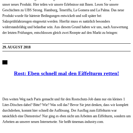
unser neues Produkt. Hier teilen wir unsere Erlebnisse mit Ihnen. Lesen Sie unsere
Geschichten zu UBS Strong. Hamburg, Teneriffa, La Gomera und La Palma. Das neue
Produkt wurde für härteste Bedingungen entwickelt und soll später bei
Salzsprühfahrzeugen eingesetzt werden. Hierfür muss es natürlich besonders
widerstandsfähig und belastbar sein. Aus diesem Grund haben wir uns, nach Auswertung
der letzten Prüfungen, entschlossen gleich zwei Rezepte auf den Markt zu bringen:
29. AUGUST 2018
Rost: Eben schnell mal den Eiffelturm retten!
Den weiten Weg nach Paris gemacht und für den Rostschutz-Job dann nur ein kleines 1
Liter-Döschen dabei? Bitte? Wie? Was soll das? Bevor Sie jetzt denken, dass wir komplett
durchdrehen, kommt hier schnell die Auflösung. Der Ausflug zum Eiffelturm war
tatsächlich eine Dienstreise! Nur ging es eben nicht um Arbeiten am Eiffelturm, sondern um
Arbeiten an unserer neuen Internetseite. Sie heißt timemax-industry.com.