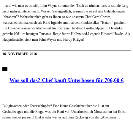
…und wie man es schafft, John Wayne so unter den Tisch zu trinken, dass er stundenlang
nicht mehr aufstehen kann. Wissen Sie eigentlich, warum Sie so auf alte Geländewagen
“abfahren”? Wahrscheinlich geht es Ihnen so wie unserem Chef Gerd Cordes,
wahrscheinlich haben sie als Kind irgendwann mal den Filmklassiker “Hatari!” gesehen.
Ein US-amerikanischer Abenteuerfilm über eine Handvoll Großwildjäger in Ostafrika,
gedreht 1961 im heutigen Tansania. Regie führte Hollywood-Legende Howard Hawks. Als
Hauptdarsteller sieht man John Wayne und Hardy Krüger!
16. NOVEMBER 2016
Was soll das? Chef kauft Unterhosen für 706,60 €
Billighöschen oder Teuerschlüpfer? Eine kleine Geschichte über die Lust auf
Geländewagen und die Frage, was der Kauf von Unterhosen mit Moral zu tun hat Es ist
schon wieder passiert! Und wieder war es auf dem Rückweg von der „Abenteuer…