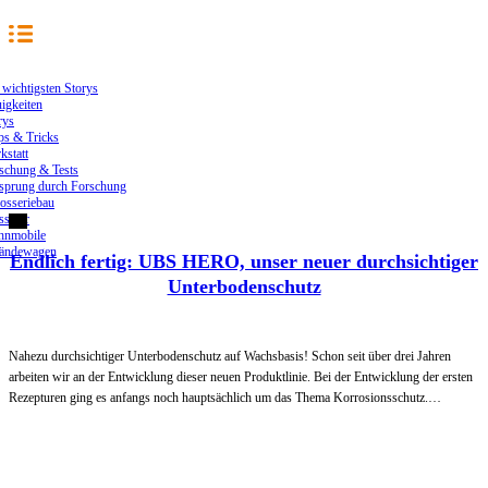
 wichtigsten Storys
igkeiten
rys
ps & Tricks
kstatt
schung & Tests
sprung durch Forschung
osseriebau
ssiker
nmobile
ändewagen
Endlich fertig: UBS HERO, unser neuer durchsichtiger
Unterbodenschutz
Nahezu durchsichtiger Unterbodenschutz auf Wachsbasis! Schon seit über drei Jahren
arbeiten wir an der Entwicklung dieser neuen Produktlinie. Bei der Entwicklung der ersten
Rezepturen ging es anfangs noch hauptsächlich um das Thema Korrosionsschutz.…