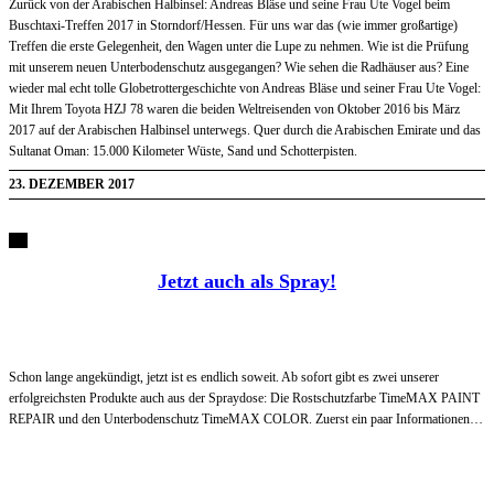
Zurück von der Arabischen Halbinsel: Andreas Bläse und seine Frau Ute Vogel beim
Buschtaxi-Treffen 2017 in Storndorf/Hessen. Für uns war das (wie immer großartige)
Treffen die erste Gelegenheit, den Wagen unter die Lupe zu nehmen. Wie ist die Prüfung
mit unserem neuen Unterbodenschutz ausgegangen? Wie sehen die Radhäuser aus? Eine
wieder mal echt tolle Globetrottergeschichte von Andreas Bläse und seiner Frau Ute Vogel:
Mit Ihrem Toyota HZJ 78 waren die beiden Weltreisenden von Oktober 2016 bis März
2017 auf der Arabischen Halbinsel unterwegs. Quer durch die Arabischen Emirate und das
Sultanat Oman: 15.000 Kilometer Wüste, Sand und Schotterpisten.
23. DEZEMBER 2017
Jetzt auch als Spray!
Schon lange angekündigt, jetzt ist es endlich soweit. Ab sofort gibt es zwei unserer
erfolgreichsten Produkte auch aus der Spraydose: Die Rostschutzfarbe TimeMAX PAINT
REPAIR und den Unterbodenschutz TimeMAX COLOR. Zuerst ein paar Informationen…