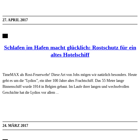
27. APRIL 2017
Schlafen im Hafen macht glücklich: Rostschutz für ein
altes Hotelschiff
TimeMAX als Rost-Feuerwehr! Diese Art von Jobs mögen wir natürlich besonders. Heute
geht es um die “Lydios”, ein über 100 Jahre altes Frachtschiff. Das 55 Meter lange
Binnenschiff wurde 1914 in Belgien gebaut. Im Laufe ihrer langen und wechselvollen
Geschichte hat die Lydios vor allem ...
24. MÄRZ 2017