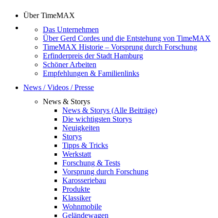
Über TimeMAX
Das Unternehmen
Über Gerd Cordes und die Entstehung von TimeMAX
TimeMAX Historie – Vorsprung durch Forschung
Erfinderpreis der Stadt Hamburg
Schöner Arbeiten
Empfehlungen & Familienlinks
News / Videos / Presse
News & Storys
News & Storys (Alle Beiträge)
Die wichtigsten Storys
Neuigkeiten
Storys
Tipps & Tricks
Werkstatt
Forschung & Tests
Vorsprung durch Forschung
Karosseriebau
Produkte
Klassiker
Wohnmobile
Geländewagen