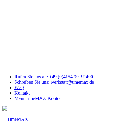
Link
zu
Facebook
Link
zu
Youtube
Link
zu
Mail
Link
zu
Instagram
Rufen Sie uns an: +49 (0)4154 99 37 400
Schreiben Sie uns: werkstatt@timemax.de
FAQ
Kontakt
Mein TimeMAX Konto