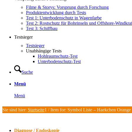
Filme & Storys: Vorsprung durch Forschung
Produktentwicklung durch Tests
Test 1: Unterbodenschutz in Wagenfarbe
Test 2: Rostschutz für Bohrinseln und Offshore-Windkra
Test 3: Schiffbau
Testsieger
Testsieger
Unabhängige Tests
Hohlraumschutz-Test
Unterbodenschutz-Test
Suche
Menü
Menü
Sie sind hier:
Startseite
1
/
Item for: Symbol Liste – Haekchen Orange
Diagnose / Endoskopie