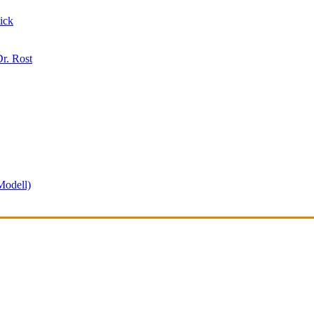
ick
r. Rost
odell)