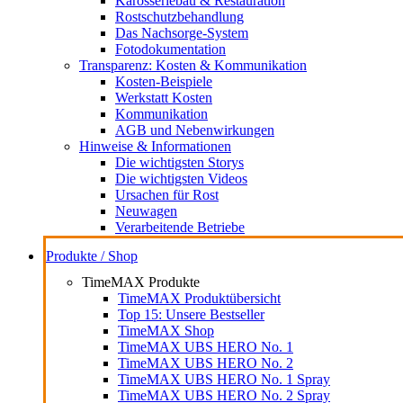
Karosseriebau & Restauration
Rostschutzbehandlung
Das Nachsorge-System
Fotodokumentation
Transparenz: Kosten & Kommunikation
Kosten-Beispiele
Werkstatt Kosten
Kommunikation
AGB und Nebenwirkungen
Hinweise & Informationen
Die wichtigsten Storys
Die wichtigsten Videos
Ursachen für Rost
Neuwagen
Verarbeitende Betriebe
Produkte / Shop
TimeMAX Produkte
TimeMAX Produktübersicht
Top 15: Unsere Bestseller
TimeMAX Shop
TimeMAX UBS HERO No. 1
TimeMAX UBS HERO No. 2
TimeMAX UBS HERO No. 1 Spray
TimeMAX UBS HERO No. 2 Spray