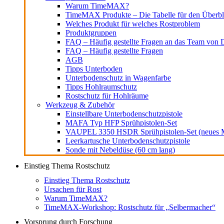
Warum TimeMAX?
TimeMAX Produkte – Die Tabelle für den Überbl
Welches Produkt für welches Rostproblem
Produktgruppen
FAQ – Häufig gestellte Fragen an das Team von D
FAQ – Häufig gestellte Fragen
AGB
Tipps Unterboden
Unterbodenschutz in Wagenfarbe
Tipps Hohlraumschutz
Rostschutz für Hohlräume
Werkzeug & Zubehör
Einstellbare Unterbodenschutzpistole
MAFA Typ HFP Sprühpistolen-Set
VAUPEL 3350 HSDR Sprühpistolen-Set (neues M
Leerkartusche Unterbodenschutzpistole
Sonde mit Nebeldüse (60 cm lang)
Einstieg Thema Rostschutz
Einstieg Thema Rostschutz
Ursachen für Rost
Warum TimeMAX?
TimeMAX-Workshop: Rostschutz für „Selbermacher“
Vorsprung durch Forschung