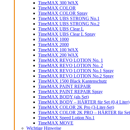
TimeMAX 300 WAX
TimeMAX COLOR
TimeMAX COLOR Spray
TimeMAX UBS STRONG No.1
TimeMAX UBS STRONG No.2
TimeMAX UBS Clear L
TimeMAX UBS Clear L Spray
TimeMAX 1000
TimeMAX 2000
TimeMAX 100 WAX
TimeMAX 200 WAX
TimeMAX REVO LOTION No. 1
TimeMAX REVO LOTION No. 2
TimeMAX REVO LOTION No.1 Spray
TimeMAX REVO LOTION No.2 Spray
TimeMAX 1500 Black Kantenschutz
TimeMAX PAINT REPAIR
TimeMAX PAINT REPAIR Spray
TimeMAX BODY (als Set)
TimeMAX BODY – HÄRTER für Set (0,4 Liter)
TimeMAX COLOR 2K Pro (3-Liter-Set)
TimeMAX COLOR 2K PRO – HÄRTER für Set (0
TimeMAX Speed Lotion No.1
TimeMAX MOVE
Wichtige Hinweise