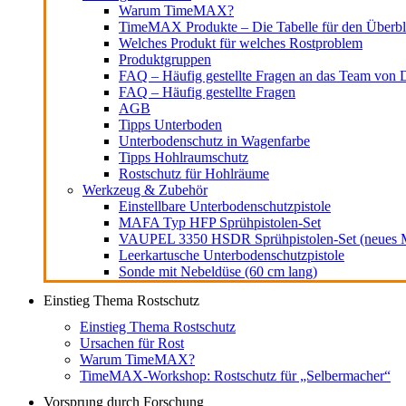
Warum TimeMAX?
TimeMAX Produkte – Die Tabelle für den Überbl
Welches Produkt für welches Rostproblem
Produktgruppen
FAQ – Häufig gestellte Fragen an das Team von D
FAQ – Häufig gestellte Fragen
AGB
Tipps Unterboden
Unterbodenschutz in Wagenfarbe
Tipps Hohlraumschutz
Rostschutz für Hohlräume
Werkzeug & Zubehör
Einstellbare Unterbodenschutzpistole
MAFA Typ HFP Sprühpistolen-Set
VAUPEL 3350 HSDR Sprühpistolen-Set (neues M
Leerkartusche Unterbodenschutzpistole
Sonde mit Nebeldüse (60 cm lang)
Einstieg Thema Rostschutz
Einstieg Thema Rostschutz
Ursachen für Rost
Warum TimeMAX?
TimeMAX-Workshop: Rostschutz für „Selbermacher“
Vorsprung durch Forschung