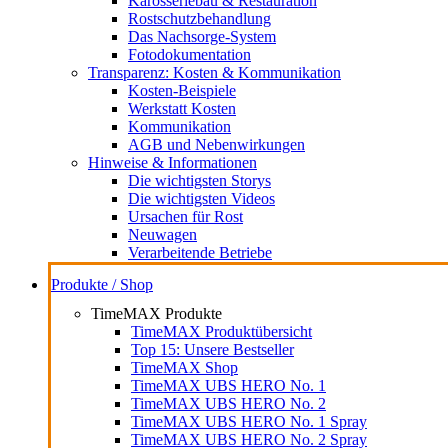
Karosseriebau & Restauration
Rostschutzbehandlung
Das Nachsorge-System
Fotodokumentation
Transparenz: Kosten & Kommunikation
Kosten-Beispiele
Werkstatt Kosten
Kommunikation
AGB und Nebenwirkungen
Hinweise & Informationen
Die wichtigsten Storys
Die wichtigsten Videos
Ursachen für Rost
Neuwagen
Verarbeitende Betriebe
Produkte / Shop
TimeMAX Produkte
TimeMAX Produktübersicht
Top 15: Unsere Bestseller
TimeMAX Shop
TimeMAX UBS HERO No. 1
TimeMAX UBS HERO No. 2
TimeMAX UBS HERO No. 1 Spray
TimeMAX UBS HERO No. 2 Spray