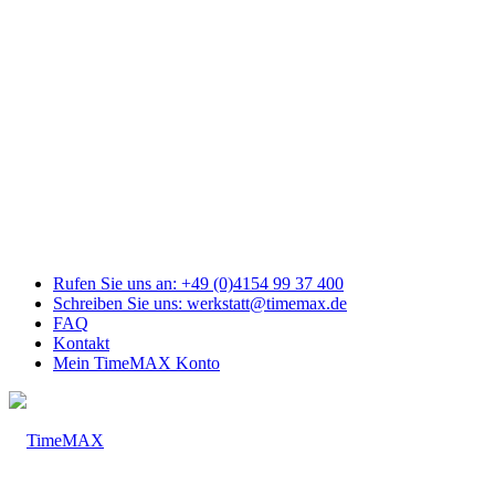
Link
zu
Facebook
Link
zu
Youtube
Link
zu
Mail
Link
zu
Instagram
Rufen Sie uns an: +49 (0)4154 99 37 400
Schreiben Sie uns: werkstatt@timemax.de
FAQ
Kontakt
Mein TimeMAX Konto