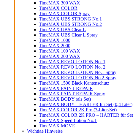
TimeMAX 300 WAX
TimeMAX COLOR
TimeMAX COLOR Spray
TimeMAX UBS STRONG No.1
TimeMAX UBS STRONG No.2
TimeMAX UBS Clear L
TimeMAX UBS Clear L Spray
TimeMAX 1000
TimeMAX 2000
TimeMAX 100 WAX
TimeMAX 200 WAX
TimeMAX REVO LOTION No. 1
TimeMAX REVO LOTION No. 2
TimeMAX REVO LOTION No.1 Spray
TimeMAX REVO LOTION No.2 Spray
TimeMAX 1500 Black Kantenschutz
TimeMAX PAINT REPAIR
TimeMAX PAINT REPAIR Spray
TimeMAX BODY (als Set)
TimeMAX BODY – HÄRTER für Set (0,4 Liter)
TimeMAX COLOR 2K Pro (3-Liter-Set)
TimeMAX COLOR 2K PRO – HÄRTER für Set (0
TimeMAX Speed Lotion No.1
TimeMAX MOVE
Wichtige Hinweise