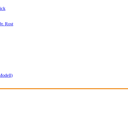
ick
r. Rost
odell)