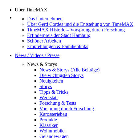
Über TimeMAX
Das Unternehmen
Über Gerd Cordes und die Entstehung von TimeMAX
TimeMAX Historie – Vorsprung durch Forschung
Erfinderpreis der Stadt Hamburg
Schöner Arbeiten
Empfehlungen & Familienlinks
News / Videos / Presse
News & Storys
News & Storys (Alle Beiträge)
Die wichtigsten Storys
Neuigkeiten
Storys
Tipps & Tricks
Werkstatt
Forschung & Tests
Vorsprung durch Forschung
Karosseriebau
Produkte
Klassiker
Wohnmobile
Geländewagen