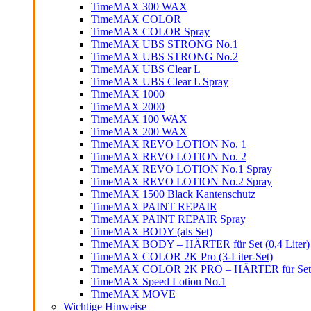
TimeMAX 300 WAX
TimeMAX COLOR
TimeMAX COLOR Spray
TimeMAX UBS STRONG No.1
TimeMAX UBS STRONG No.2
TimeMAX UBS Clear L
TimeMAX UBS Clear L Spray
TimeMAX 1000
TimeMAX 2000
TimeMAX 100 WAX
TimeMAX 200 WAX
TimeMAX REVO LOTION No. 1
TimeMAX REVO LOTION No. 2
TimeMAX REVO LOTION No.1 Spray
TimeMAX REVO LOTION No.2 Spray
TimeMAX 1500 Black Kantenschutz
TimeMAX PAINT REPAIR
TimeMAX PAINT REPAIR Spray
TimeMAX BODY (als Set)
TimeMAX BODY – HÄRTER für Set (0,4 Liter)
TimeMAX COLOR 2K Pro (3-Liter-Set)
TimeMAX COLOR 2K PRO – HÄRTER für Set (0
TimeMAX Speed Lotion No.1
TimeMAX MOVE
Wichtige Hinweise