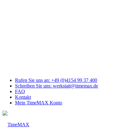
Link
zu
Facebook
Link
zu
Youtube
Link
zu
Mail
Link
zu
Instagram
Rufen Sie uns an: +49 (0)4154 99 37 400
Schreiben Sie uns: werkstatt@timemax.de
FAQ
Kontakt
Mein TimeMAX Konto