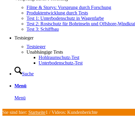
Filme & Storys: Vorsprung durch Forschung
Produktentwicklung durch Tests
Test 1: Unterbodenschutz in Wagenfarbe
Test 2: Rostschutz für Bohrinseln und Offshore-Windkra
Test 3: Schiffbau
Testsieger
Testsieger
Unabhängige Tests
Hohlraumschutz-Test
Unterbodenschutz-Test
Suche
Menü
Menü
Sie sind hier:
Startseite
1
/
Videos: Kundenberichte