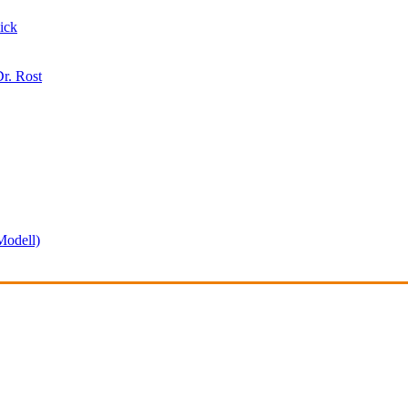
ick
r. Rost
odell)