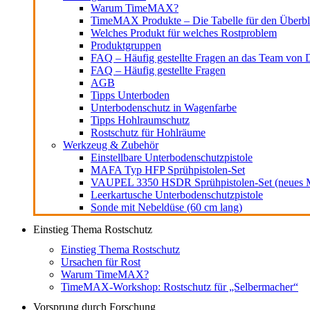
Warum TimeMAX?
TimeMAX Produkte – Die Tabelle für den Überbl
Welches Produkt für welches Rostproblem
Produktgruppen
FAQ – Häufig gestellte Fragen an das Team von D
FAQ – Häufig gestellte Fragen
AGB
Tipps Unterboden
Unterbodenschutz in Wagenfarbe
Tipps Hohlraumschutz
Rostschutz für Hohlräume
Werkzeug & Zubehör
Einstellbare Unterbodenschutzpistole
MAFA Typ HFP Sprühpistolen-Set
VAUPEL 3350 HSDR Sprühpistolen-Set (neues M
Leerkartusche Unterbodenschutzpistole
Sonde mit Nebeldüse (60 cm lang)
Einstieg Thema Rostschutz
Einstieg Thema Rostschutz
Ursachen für Rost
Warum TimeMAX?
TimeMAX-Workshop: Rostschutz für „Selbermacher“
Vorsprung durch Forschung