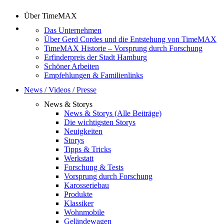
Über TimeMAX
Das Unternehmen
Über Gerd Cordes und die Entstehung von TimeMAX
TimeMAX Historie – Vorsprung durch Forschung
Erfinderpreis der Stadt Hamburg
Schöner Arbeiten
Empfehlungen & Familienlinks
News / Videos / Presse
News & Storys
News & Storys (Alle Beiträge)
Die wichtigsten Storys
Neuigkeiten
Storys
Tipps & Tricks
Werkstatt
Forschung & Tests
Vorsprung durch Forschung
Karosseriebau
Produkte
Klassiker
Wohnmobile
Geländewagen