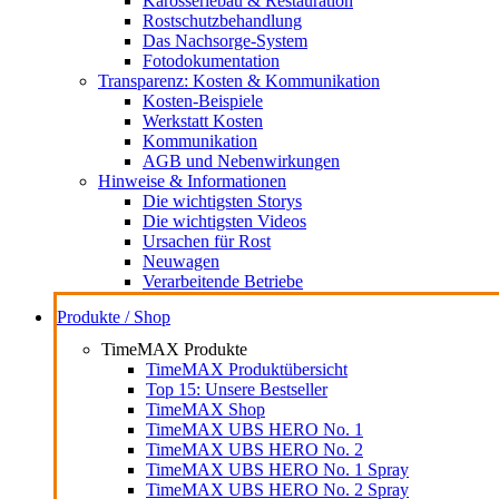
Karosseriebau & Restauration
Rostschutzbehandlung
Das Nachsorge-System
Fotodokumentation
Transparenz: Kosten & Kommunikation
Kosten-Beispiele
Werkstatt Kosten
Kommunikation
AGB und Nebenwirkungen
Hinweise & Informationen
Die wichtigsten Storys
Die wichtigsten Videos
Ursachen für Rost
Neuwagen
Verarbeitende Betriebe
Produkte / Shop
TimeMAX Produkte
TimeMAX Produktübersicht
Top 15: Unsere Bestseller
TimeMAX Shop
TimeMAX UBS HERO No. 1
TimeMAX UBS HERO No. 2
TimeMAX UBS HERO No. 1 Spray
TimeMAX UBS HERO No. 2 Spray