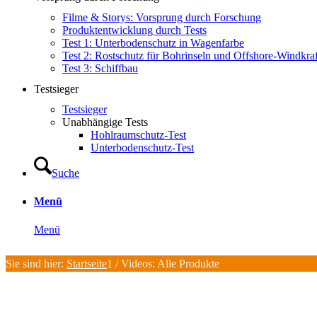
Filme & Storys: Vorsprung durch Forschung
Produktentwicklung durch Tests
Test 1: Unterbodenschutz in Wagenfarbe
Test 2: Rostschutz für Bohrinseln und Offshore-Windkra
Test 3: Schiffbau
Testsieger
Testsieger
Unabhängige Tests
Hohlraumschutz-Test
Unterbodenschutz-Test
Suche
Menü
Menü
Sie sind hier:
Startseite
1
/
Videos: Alle Produkte