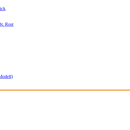
ick
r. Rost
odell)