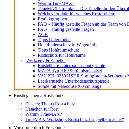
Warum TimeMAX?
TimeMAX Produkte – Die Tabelle für den Überbl
Welches Produkt für welches Rostproblem
Produktgruppen
FAQ – Häufig gestellte Fragen an das Team von D
FAQ – Häufig gestellte Fragen
AGB
Tipps Unterboden
Unterbodenschutz in Wagenfarbe
Tipps Hohlraumschutz
Rostschutz für Hohlräume
Werkzeug & Zubehör
Einstellbare Unterbodenschutzpistole
MAFA Typ HFP Sprühpistolen-Set
VAUPEL 3350 HSDR Sprühpistolen-Set (neues M
Leerkartusche Unterbodenschutzpistole
Sonde mit Nebeldüse (60 cm lang)
Einstieg Thema Rostschutz
Einstieg Thema Rostschutz
Ursachen für Rost
Warum TimeMAX?
TimeMAX-Workshop: Rostschutz für „Selbermacher“
Vorsprung durch Forschung