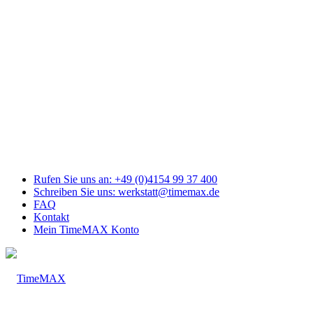
Link
zu
Facebook
Link
zu
Youtube
Link
zu
Mail
Link
zu
Instagram
Rufen Sie uns an: +49 (0)4154 99 37 400
Schreiben Sie uns: werkstatt@timemax.de
FAQ
Kontakt
Mein TimeMAX Konto