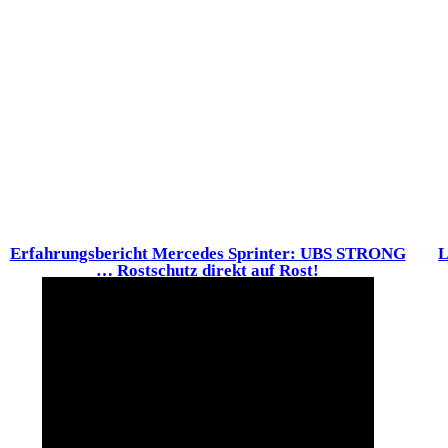
Erfahrungsbericht Mercedes Sprinter: UBS STRONG
L
… Rostschutz direkt auf Rost!