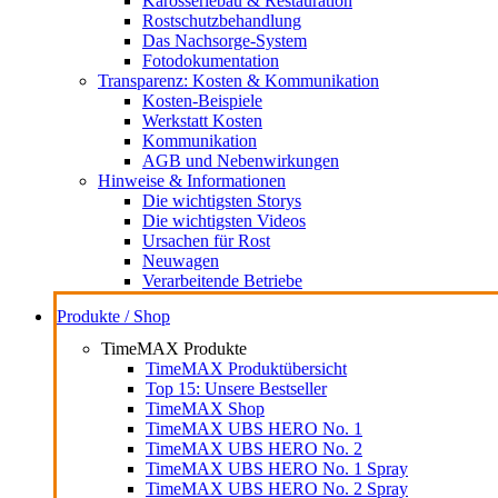
Karosseriebau & Restauration
Rostschutzbehandlung
Das Nachsorge-System
Fotodokumentation
Transparenz: Kosten & Kommunikation
Kosten-Beispiele
Werkstatt Kosten
Kommunikation
AGB und Nebenwirkungen
Hinweise & Informationen
Die wichtigsten Storys
Die wichtigsten Videos
Ursachen für Rost
Neuwagen
Verarbeitende Betriebe
Produkte / Shop
TimeMAX Produkte
TimeMAX Produktübersicht
Top 15: Unsere Bestseller
TimeMAX Shop
TimeMAX UBS HERO No. 1
TimeMAX UBS HERO No. 2
TimeMAX UBS HERO No. 1 Spray
TimeMAX UBS HERO No. 2 Spray