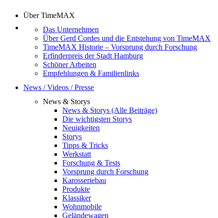
Über TimeMAX
Das Unternehmen
Über Gerd Cordes und die Entstehung von TimeMAX
TimeMAX Historie – Vorsprung durch Forschung
Erfinderpreis der Stadt Hamburg
Schöner Arbeiten
Empfehlungen & Familienlinks
News / Videos / Presse
News & Storys
News & Storys (Alle Beiträge)
Die wichtigsten Storys
Neuigkeiten
Storys
Tipps & Tricks
Werkstatt
Forschung & Tests
Vorsprung durch Forschung
Karosseriebau
Produkte
Klassiker
Wohnmobile
Geländewagen