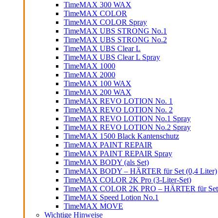
TimeMAX 300 WAX
TimeMAX COLOR
TimeMAX COLOR Spray
TimeMAX UBS STRONG No.1
TimeMAX UBS STRONG No.2
TimeMAX UBS Clear L
TimeMAX UBS Clear L Spray
TimeMAX 1000
TimeMAX 2000
TimeMAX 100 WAX
TimeMAX 200 WAX
TimeMAX REVO LOTION No. 1
TimeMAX REVO LOTION No. 2
TimeMAX REVO LOTION No.1 Spray
TimeMAX REVO LOTION No.2 Spray
TimeMAX 1500 Black Kantenschutz
TimeMAX PAINT REPAIR
TimeMAX PAINT REPAIR Spray
TimeMAX BODY (als Set)
TimeMAX BODY – HÄRTER für Set (0,4 Liter)
TimeMAX COLOR 2K Pro (3-Liter-Set)
TimeMAX COLOR 2K PRO – HÄRTER für Set (0
TimeMAX Speed Lotion No.1
TimeMAX MOVE
Wichtige Hinweise