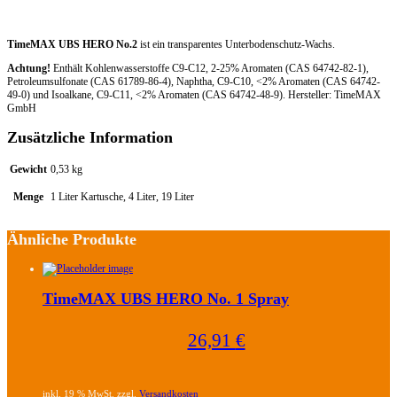
TimeMAX UBS HERO No.2
ist ein transparentes Unterbodenschutz-Wachs.
Achtung!
Enthält Kohlenwasserstoffe C9-C12, 2-25% Aromaten (CAS 64742-82-1),
Petroleumsulfonate (CAS 61789-86-4), Naphtha, C9-C10, <2% Aromaten (CAS 64742-
49-0) und Isoalkane, C9-C11, <2% Aromaten (CAS 64742-48-9). Hersteller: TimeMAX
GmbH
Zusätzliche Information
Gewicht
0,53 kg
Menge
1 Liter Kartusche, 4 Liter, 19 Liter
Ähnliche Produkte
TimeMAX UBS HERO No. 1 Spray
26,91
€
inkl. 19 % MwSt. zzgl.
Versandkosten