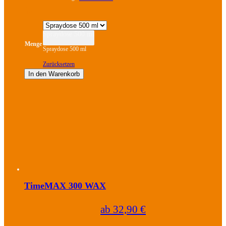
Spraydose 500 ml
Menge
Spraydose 500 ml
Zurücksetzen
In den Warenkorb
Dieses
Produkt
weist
mehrere
Varianten
auf.
Die
Optionen
können
auf
der
Produktseite
TimeMAX 300 WAX
gewählt
werden
ab
32,90
€