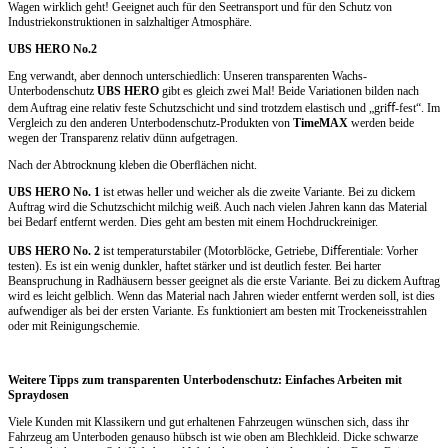
Wagen wirklich geht! Geeignet auch für den Seetransport und für den Schutz von
Industriekonstruktionen in salzhaltiger Atmosphäre.
UBS HERO No.2
Eng verwandt, aber dennoch unterschiedlich: Unseren transparenten Wachs-
Unterbodenschutz
UBS HERO
gibt es gleich zwei Mal! Beide Variationen bilden nach
dem Auftrag eine relativ feste Schutzschicht und sind trotzdem elastisch und „griﬀ-fest“. Im
Vergleich zu den anderen Unterbodenschutz-Produkten von
TimeMAX
werden beide
wegen der Transparenz relativ dünn aufgetragen.
Nach der Abtrocknung kleben die Oberﬂächen nicht.
UBS HERO No. 1
ist etwas heller und weicher als die zweite Variante. Bei zu dickem
Auftrag wird die Schutzschicht milchig weiß. Auch nach vielen Jahren kann das Material
bei Bedarf entfernt werden. Dies geht am besten mit einem Hochdruckreiniger.
UBS HERO No. 2
ist temperaturstabiler (Motorblöcke, Getriebe, Diﬀerentiale: Vorher
testen). Es ist ein wenig dunkler, haftet stärker und ist deutlich fester. Bei harter
Beanspruchung in Radhäusern besser geeignet als die erste Variante. Bei zu dickem Auftrag
wird es leicht gelblich. Wenn das Material nach Jahren wieder entfernt werden soll, ist dies
aufwendiger als bei der ersten Variante. Es funktioniert am besten mit Trockeneisstrahlen
oder mit Reinigungschemie.
Weitere Tipps zum transparenten Unterbodenschutz: Einfaches Arbeiten mit
Spraydosen
Viele Kunden mit Klassikern und gut erhaltenen Fahrzeugen wünschen sich, dass ihr
Fahrzeug am Unterboden genauso hübsch ist wie oben am Blechkleid. Dicke schwarze