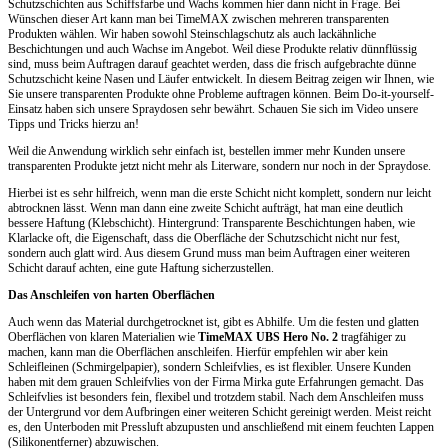
Schutzschichten aus Schiffsfarbe und Wachs kommen hier dann nicht in Frage. Bei
Wünschen dieser Art kann man bei TimeMAX zwischen mehreren transparenten
Produkten wählen. Wir haben sowohl Steinschlagschutz als auch lackähnliche
Beschichtungen und auch Wachse im Angebot. Weil diese Produkte relativ dünnflüssig
sind, muss beim Auftragen darauf geachtet werden, dass die frisch aufgebrachte dünne
Schutzschicht keine Nasen und Läufer entwickelt. In diesem Beitrag zeigen wir Ihnen, wie
Sie unsere transparenten Produkte ohne Probleme auftragen können. Beim Do-it-yourself-
Einsatz haben sich unsere Spraydosen sehr bewährt. Schauen Sie sich im Video unsere
Tipps und Tricks hierzu an!
Weil die Anwendung wirklich sehr einfach ist, bestellen immer mehr Kunden unsere
transparenten Produkte jetzt nicht mehr als Literware, sondern nur noch in der Spraydose.
Hierbei ist es sehr hilfreich, wenn man die erste Schicht nicht komplett, sondern nur leicht
abtrocknen lässt. Wenn man dann eine zweite Schicht aufträgt, hat man eine deutlich
bessere Haftung (Klebschicht). Hintergrund: Transparente Beschichtungen haben, wie
Klarlacke oft, die Eigenschaft, dass die Oberfläche der Schutzschicht nicht nur fest,
sondern auch glatt wird. Aus diesem Grund muss man beim Auftragen einer weiteren
Schicht darauf achten, eine gute Haftung sicherzustellen.
Das Anschleifen von harten Oberflächen
Auch wenn das Material durchgetrocknet ist, gibt es Abhilfe. Um die festen und glatten
Oberflächen von klaren Materialien wie
TimeMAX UBS Hero No. 2
tragfähiger zu
machen, kann man die Oberflächen anschleifen. Hierfür empfehlen wir aber kein
Schleifleinen (Schmirgelpapier), sondern Schleifvlies, es ist flexibler. Unsere Kunden
haben mit dem grauen Schleifvlies von der Firma Mirka gute Erfahrungen gemacht. Das
Schleifvlies ist besonders fein, flexibel und trotzdem stabil. Nach dem Anschleifen muss
der Untergrund vor dem Aufbringen einer weiteren Schicht gereinigt werden. Meist reicht
es, den Unterboden mit Pressluft abzupusten und anschließend mit einem feuchten Lappen
(Silikonentferner) abzuwischen.