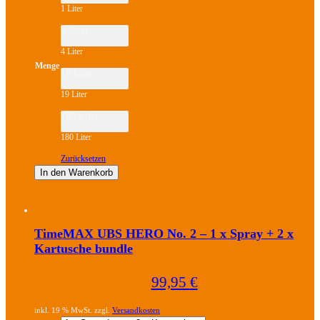
auf.
1 Liter
Die
Optionen
4 Liter
können
auf
4 Liter
der
Produktseite
Menge
19 Liter
gewählt
werden
19 Liter
180 Liter
180 Liter
Zurücksetzen
In den Warenkorb
Dieses
Produkt
weist
TimeMAX UBS HERO No. 2 – 1 x Spray + 2 x
mehrere
Kartusche bundle
Varianten
auf.
Die
99,95
€
Optionen
können
auf
inkl. 19 % MwSt. zzgl.
Versandkosten
der