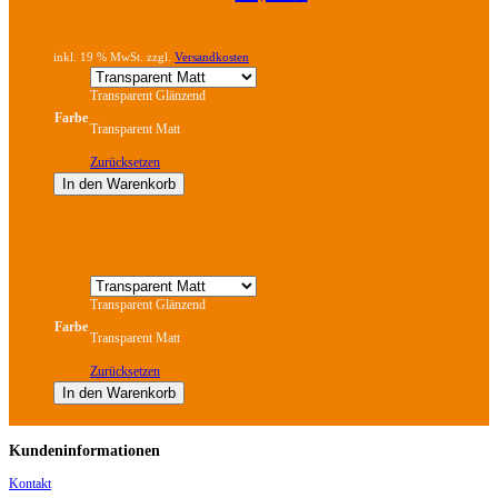
Die
Optionen
können
inkl. 19 % MwSt. zzgl.
Versandkosten
auf
der
Transparent Glänzend
Produktseite
gewählt
Farbe
Transparent Matt
werden
Zurücksetzen
In den Warenkorb
Dieses
Produkt
weist
mehrere
Transparent Glänzend
Varianten
auf.
Farbe
Transparent Matt
Die
Optionen
Zurücksetzen
können
auf
In den Warenkorb
der
Produktseite
gewählt
Kundeninformationen
Dieses
werden
Produkt
weist
Kontakt