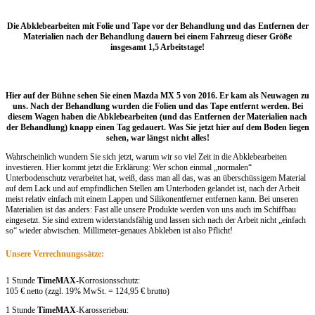
Die Abklebearbeiten mit Folie und Tape vor der Behandlung und das Entfernen der
Materialien nach der Behandlung dauern bei einem Fahrzeug dieser Größe
insgesamt 1,5 Arbeitstage!
Hier auf der Bühne sehen Sie einen Mazda MX 5 von 2016. Er kam als Neuwagen zu
uns. Nach der Behandlung wurden die Folien und das Tape entfernt werden. Bei
diesem Wagen haben die Abklebearbeiten (und das Entfernen der Materialien nach
der Behandlung) knapp einen Tag gedauert. Was Sie jetzt hier auf dem Boden liegen
sehen, war längst nicht alles!
Wahrscheinlich wundern Sie sich jetzt, warum wir so viel Zeit in die Abklebearbeiten
investieren. Hier kommt jetzt die Erklärung: Wer schon einmal „normalen“
Unterbodenschutz verarbeitet hat, weiß, dass man all das, was an überschüssigem Material
auf dem Lack und auf empfindlichen Stellen am Unterboden gelandet ist, nach der Arbeit
meist relativ einfach mit einem Lappen und Silikonentferner entfernen kann. Bei unseren
Materialien ist das anders: Fast alle unsere Produkte werden von uns auch im Schiffbau
eingesetzt. Sie sind extrem widerstandsfähig und lassen sich nach der Arbeit nicht „einfach
so“ wieder abwischen. Millimeter-genaues Abkleben ist also Pflicht!
Unsere Verrechnungssätze:
1 Stunde
TimeMAX
-Korrosionsschutz:
105 € netto (zzgl. 19% MwSt. = 124,95 € brutto)
1 Stunde
TimeMAX
-Karosseriebau: