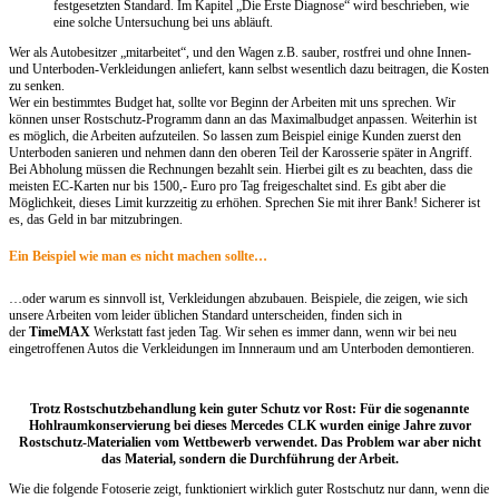
festgesetzten Standard. Im Kapitel „Die Erste Diagnose“ wird beschrieben, wie
eine solche Untersuchung bei uns abläuft.
Wer als Autobesitzer „mitarbeitet“, und den Wagen z.B. sauber, rostfrei und ohne Innen-
und Unterboden-Verkleidungen anliefert, kann selbst wesentlich dazu beitragen, die Kosten
zu senken.
Wer ein bestimmtes Budget hat, sollte vor Beginn der Arbeiten mit uns sprechen. Wir
können unser Rostschutz-Programm dann an das Maximalbudget anpassen. Weiterhin ist
es möglich, die Arbeiten aufzuteilen. So lassen zum Beispiel einige Kunden zuerst den
Unterboden sanieren und nehmen dann den oberen Teil der Karosserie später in Angriff.
Bei Abholung müssen die Rechnungen bezahlt sein. Hierbei gilt es zu beachten, dass die
meisten EC-Karten nur bis 1500,- Euro pro Tag freigeschaltet sind. Es gibt aber die
Möglichkeit, dieses Limit kurzzeitig zu erhöhen. Sprechen Sie mit ihrer Bank! Sicherer ist
es, das Geld in bar mitzubringen.
Ein Beispiel wie man es nicht machen sollte…
…oder warum es sinnvoll ist, Verkleidungen abzubauen. Beispiele, die zeigen, wie sich
unsere Arbeiten vom leider üblichen Standard unterscheiden, finden sich in
der
TimeMAX
Werkstatt fast jeden Tag. Wir sehen es immer dann, wenn wir bei neu
eingetroffenen Autos die Verkleidungen im Innneraum und am Unterboden demontieren.
Trotz Rostschutzbehandlung kein guter Schutz vor Rost: Für die sogenannte
Hohlraumkonservierung bei dieses Mercedes CLK wurden einige Jahre zuvor
Rostschutz-Materialien vom Wettbewerb verwendet. Das Problem war aber nicht
das Material, sondern die Durchführung der Arbeit.
Wie die folgende Fotoserie zeigt, funktioniert wirklich guter Rostschutz nur dann, wenn die