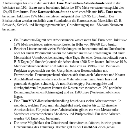
7 Arbeitstagen bei uns in der Werkstatt.
Eine Mechaniker-Arbeitsstunde
wird in der
Werkstatt mit
105,- Euro netto
berechnet. Inklusive 19% Mehrwertsteuer entspricht dies
124,95 Euro brutto.
Eine Karosseriebau-Stunde
wird ebenfalls mit
105,- Euro netto
berechnet. Inklusive 19% Mehrwertsteuer entspricht dies 124,95 Euro brutto. Bei
Blecharbeiten werden zusätzlich zum Stundenlohn die Karosseriebau-Materialien (Z. B.
Schweiß-, Schleif- und Reinigungsmaterialien, Grundierungen) mit 15% vom Nettowert
berechnet.
Ein Rostschutz-Tag mit acht Arbeitsstunden kostet somit 840 Euro netto. Inklusive
19% Mehrwertsteuer entstehen so Kosten in Höhe von 999,60 Euro brutto.
Bei einer Limousine mit vielen Verkleidungen im Innenraum und am Unterboden
oder bei einem Wohnmobil dauern die Arbeiten inklusive Entrostungen und einer
Mehrschicht-Unterbodenbehandlung viele Tage. Bei einer Gesamtarbeitszeit von z.
B. 5 Tagen (40 Stunden) würde die Arbeit dann 4200 Euro kosten. Inklusive 19 %
Mehrwertsteuer entstehen so Kosten in Höhe von ca. 4998,- Euro. Bei vielen
Projekten ergeben sich aus den Gesprächen aber Besonderheiten und
Extrawünsche. Dementsprechend erhöhen sich dann auch Arbeitszeit und Kosten.
Abschließend kommen dann noch die Materialkosten hinzu. Auch hier sind
pauschale Angaben schwierig. Je nach Fahrzeugtyp, Fahrzeuggröße und
durchgeführtem Programm können die Kosten hier zwischen ca. 250 (einfache
Behandlung bei einem Kleinwagen) und ca. 1500 Euro (Weltreisemobil) netto
liegen.
Eine
TimeMAX
-Rostschutzbehandlung besteht aus vielen Arbeitsschritten. Je
nachdem, welches Programm durchgeführt wird, sind es bis zu 12 einzelne
Arbeitsschritte. Für jeden dieser Arbeitsschritte gibt es ein vom Meister oder
Vorarbeiter unterschriebenes Abnahme- und Prüfprotokoll. Für diese Arbeiten
werden 400 Euro netto berechnet.
Die beste Möglichkeit den Zeitaufwand einschätzen zu können, ist eine genaue
Untersuchung des Fahrzeugs. Hierfür gibt es bei
TimeMAX
einen genau