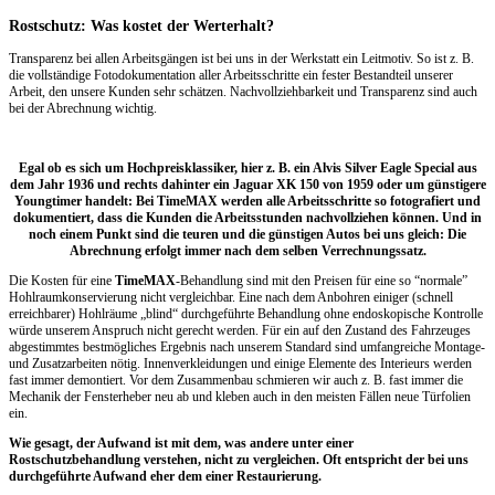
Rostschutz: Was kostet der Werterhalt?
Transparenz bei allen Arbeitsgängen ist bei uns in der Werkstatt ein Leitmotiv. So ist z. B.
die vollständige Fotodokumentation aller Arbeitsschritte ein fester Bestandteil unserer
Arbeit, den unsere Kunden sehr schätzen. Nachvollziehbarkeit und Transparenz sind auch
bei der Abrechnung wichtig.
Egal ob es sich um Hochpreisklassiker, hier z. B. ein Alvis Silver Eagle Special aus
dem Jahr 1936 und rechts dahinter ein Jaguar XK 150 von 1959 oder um günstigere
Youngtimer handelt: Bei TimeMAX werden alle Arbeitsschritte so fotografiert und
dokumentiert, dass die Kunden die Arbeitsstunden nachvollziehen können. Und in
noch einem Punkt sind die teuren und die günstigen Autos bei uns gleich: Die
Abrechnung erfolgt immer nach dem selben Verrechnungssatz.
Die Kosten für eine
TimeMAX
-Behandlung sind mit den Preisen für eine so “normale”
Hohlraumkonservierung nicht vergleichbar. Eine nach dem Anbohren einiger (schnell
erreichbarer) Hohlräume „blind“ durchgeführte Behandlung ohne endoskopische Kontrolle
würde unserem Anspruch nicht gerecht werden. Für ein auf den Zustand des Fahrzeuges
abgestimmtes bestmögliches Ergebnis nach unserem Standard sind umfangreiche Montage-
und Zusatzarbeiten nötig. Innenverkleidungen und einige Elemente des Interieurs werden
fast immer demontiert. Vor dem Zusammenbau schmieren wir auch z. B. fast immer die
Mechanik der Fensterheber neu ab und kleben auch in den meisten Fällen neue Türfolien
ein.
Wie gesagt, der Aufwand ist mit dem, was andere unter einer
Rostschutzbehandlung verstehen, nicht zu vergleichen. Oft entspricht der bei uns
durchgeführte Aufwand eher dem einer Restaurierung.