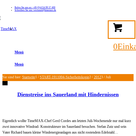
Rufen Sie uns an: +49 (0)4154 99 37 400
Schreiben Sie uns: werkstatt@timemax.de
FAQ
Kontakt
Mein TimeMAX Konto
0
Eink
Menü
Menü
Sie sind hier:
Startseite
1
/
START-1911004-Sicherheitskopie
2
/
2012
3
/
Juli
Dienstreise ins Sauerland mit Hindernissen
Eigentlich wollte TimeMAX-Chef Gerd Cordes am letzten Juli-Wochenende nur mal kurz
zwei innovative Windrad- Konstrukteure im Sauerland besuchen. Stefan Zutz und sein
Vater Richard bauen kleine Windenergieanlagen aus nicht rostendem Edelstahl…