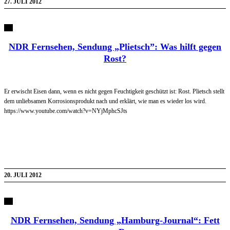
27. JULI 2012
NDR Fernsehen, Sendung „Plietsch”: Was hilft gegen
Rost?
Er erwischt Eisen dann, wenn es nicht gegen Feuchtigkeit geschützt ist: Rost. Plietsch stellt
dem unliebsamen Korrosionsprodukt nach und erklärt, wie man es wieder los wird.
https://www.youtube.com/watch?v=NYjMphcSJts
20. JULI 2012
NDR Fernsehen, Sendung „Hamburg-Journal“: Fett