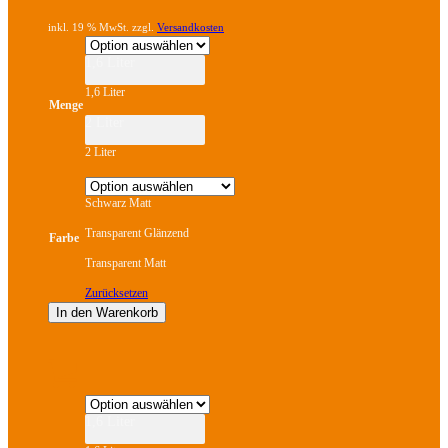
inkl. 19 % MwSt. zzgl.
Versandkosten
1,6 Liter
1,6 Liter
Menge
2 Liter
2 Liter
Schwarz Matt
Transparent Glänzend
Farbe
Transparent Matt
Zurücksetzen
In den Warenkorb
Dieses
Produkt
weist
mehrere
1,6 Liter
Varianten
auf.