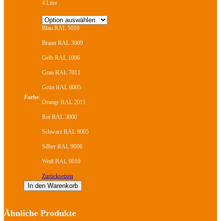
4 Liter
Blau RAL 5010
Braun RAL 3009
Gelb RAL 1006
Grau RAL 7011
Grün RAL 6005
Farbe
Orange RAL 2011
Rot RAL 3000
Schwarz RAL 9005
Silber RAL 9006
Weiß RAL 9010
Zurücksetzen
In den Warenkorb
Dieses
Ähnliche Produkte
Produkt