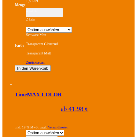
1,6 Liter
Die
Menge
Optionen
2 Liter
können
auf
2 Liter
der
Produktseite
gewählt
werden
Schwarz Matt
Transparent Glänzend
Farbe
Transparent Matt
Zurücksetzen
In den Warenkorb
Dieses
Produkt
weist
TimeMAX COLOR
mehrere
Varianten
auf.
ab
41,98
€
Die
Optionen
können
auf
inkl. 19 % MwSt. zzgl.
Versandkosten
der
Produktseite