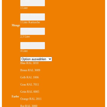
1 Liter
gewählt
werden
1 Liter
1 Liter Kartusche
1 Liter Kartusche
Menge
2,5 Liter
2,5 Liter
4 Liter
4 Liter
Blau RAL 5010
Braun RAL 3009
Gelb RAL 1006
Grau RAL 7011
Grün RAL 6005
Farbe
Orange RAL 2011
Rot RAL 3000