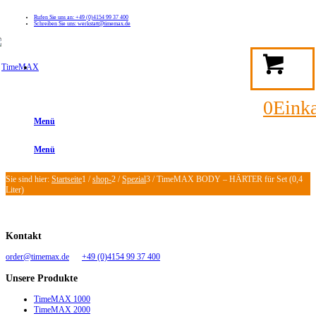
Rufen Sie uns an: +49 (0)4154 99 37 400
Schreiben Sie uns: werkstatt@timemax.de
FAQ
Kontakt
Mein TimeMAX Konto
0
Eink
Menü
Menü
Sie sind hier:
Startseite
1
/
shop-
2
/
Spezial
3
/
TimeMAX BODY – HÄRTER für Set (0,4
Liter)
Kontakt
order@timemax.de
+49 (0)4154 99 37 400
Unsere Produkte
TimeMAX 1000
TimeMAX 2000