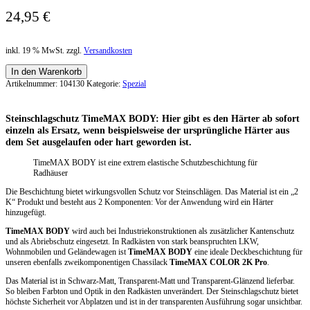
24,95
€
inkl. 19 % MwSt. zzgl.
Versandkosten
In den Warenkorb
Artikelnummer:
104130
Kategorie:
Spezial
Steinschlagschutz TimeMAX BODY: Hier gibt es den Härter ab sofort
einzeln als Ersatz, wenn beispielsweise der ursprüngliche Härter aus
dem Set ausgelaufen oder hart geworden ist.
TimeMAX BODY ist eine extrem elastische Schutzbeschichtung für
Radhäuser
Die Beschichtung bietet wirkungsvollen Schutz vor Steinschlägen. Das Material ist ein „2
K“ Produkt und besteht aus 2 Komponenten: Vor der Anwendung wird ein Härter
hinzugefügt.
TimeMAX BODY
wird auch bei Industriekonstruktionen als zusätzlicher Kantenschutz
und als Abriebschutz eingesetzt. In Radkästen von stark beanspruchten LKW,
Wohnmobilen und Geländewagen ist
TimeMAX BODY
eine ideale Deckbeschichtung für
unseren ebenfalls zweikomponentigen Chassilack
TimeMAX COLOR 2K Pro
.
Das Material ist in Schwarz-Matt, Transparent-Matt und Transparent-Glänzend lieferbar.
So bleiben Farbton und Optik in den Radkästen unverändert. Der Steinschlagschutz bietet
höchste Sicherheit vor Abplatzen und ist in der transparenten Ausführung sogar unsichtbar.