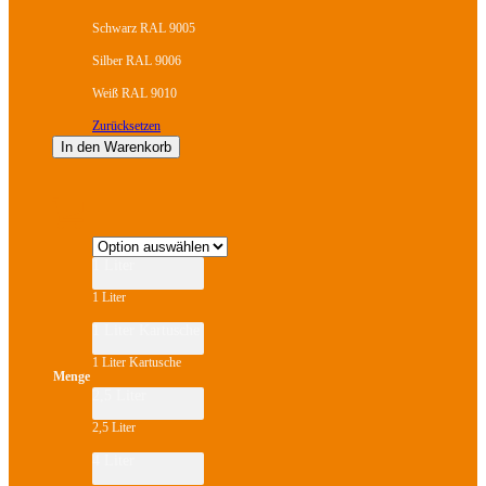
Schwarz RAL 9005
Silber RAL 9006
Weiß RAL 9010
Zurücksetzen
In den Warenkorb
Dieses
Produkt
weist
mehrere
1 Liter
Varianten
auf.
1 Liter
Die
Optionen
1 Liter Kartusche
können
auf
1 Liter Kartusche
der
Menge
Produktseite
2,5 Liter
gewählt
werden
2,5 Liter
4 Liter