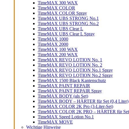
TimeMAX 300 WAX
TimeMAX COLOR
TimeMAX COLOR Spray
TimeMAX UBS STRONG No.1
TimeMAX UBS STRONG No.2
TimeMAX UBS Clear L
TimeMAX UBS Clear L Spray
TimeMAX 1000
TimeMAX 2000
TimeMAX 100 WAX
TimeMAX 200 WAX
TimeMAX REVO LOTION No. 1
TimeMAX REVO LOTION No. 2
TimeMAX REVO LOTION No.1 Spray
TimeMAX REVO LOTION No.2 Spray
TimeMAX 1500 Black Kantenschutz
TimeMAX PAINT REPAIR
TimeMAX PAINT REPAIR Spray
TimeMAX BODY (als Set)
TimeMAX BODY – HÄRTER für Set (0,4 Liter)
TimeMAX COLOR 2K Pro (3-Liter-Set)
TimeMAX COLOR 2K PRO – HÄRTER für Set (0
TimeMAX Speed Lotion No.1
TimeMAX MOVE
Wichtige Hinweise