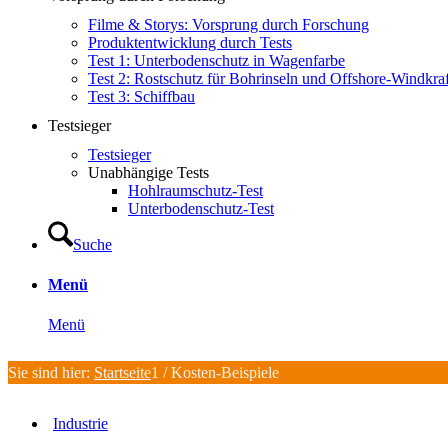
Filme & Storys: Vorsprung durch Forschung
Produktentwicklung durch Tests
Test 1: Unterbodenschutz in Wagenfarbe
Test 2: Rostschutz für Bohrinseln und Offshore-Windkra
Test 3: Schiffbau
Testsieger
Testsieger
Unabhängige Tests
Hohlraumschutz-Test
Unterbodenschutz-Test
Suche
Menü
Menü
Sie sind hier:
Startseite
1
/
Kosten-Beispiele
Industrie