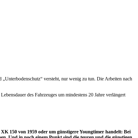
 „Unterbodenschutz“ versteht, nur wenig zu tun. Die Arbeiten nach
e Lebensdauer des Fahrzeuges um mindestens 20 Jahre verlängert
uar XK 150 von 1959 oder um günstigere Youngtimer handelt: Bei
en. Und in noch einem Punkt sind die teuren und die günstigen