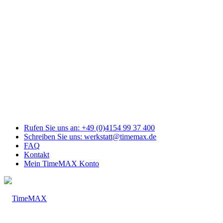
Link
zu
Facebook
Link
zu
Youtube
Link
zu
Mail
Link
zu
Instagram
Rufen Sie uns an: +49 (0)4154 99 37 400
Schreiben Sie uns: werkstatt@timemax.de
FAQ
Kontakt
Mein TimeMAX Konto