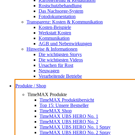
Karosseriebau & Restauration
Rostschutzbehandlung
Das Nachsorge-System
Fotodokumentation
Transparenz: Kosten & Kommunikation
Kosten-Beispiele
Werkstatt Kosten
Kommunikation
AGB und Nebenwirkungen
Hinweise & Informationen
Die wichtigsten Storys
Die wichtigsten Videos
Ursachen für Rost
Neuwagen
Verarbeitende Betriebe
Produkte / Shop
TimeMAX Produkte
TimeMAX Produktübersicht
Top 15: Unsere Bestseller
TimeMAX Shop
TimeMAX UBS HERO No. 1
TimeMAX UBS HERO No. 2
TimeMAX UBS HERO No. 1 Spray
TimeMAX UBS HERO No. 2 Spray