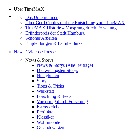
Über TimeMAX
Das Unternehmen
Über Gerd Cordes und die Entstehung von TimeMAX
TimeMAX Historie – Vorsprung durch Forschung
Erfinderpreis der Stadt Hamburg
Schöner Arbeiten
Empfehlungen & Familienlinks
News / Videos / Presse
News & Storys
News & Storys (Alle Beiträge)
Die wichtigsten Storys
Neuigkeiten
Storys
Tipps & Tricks
Werkstatt
Forschung & Tests
Vorsprung durch Forschung
Karosseriebau
Produkte
Klassiker
Wohnmobile
Geländewagen