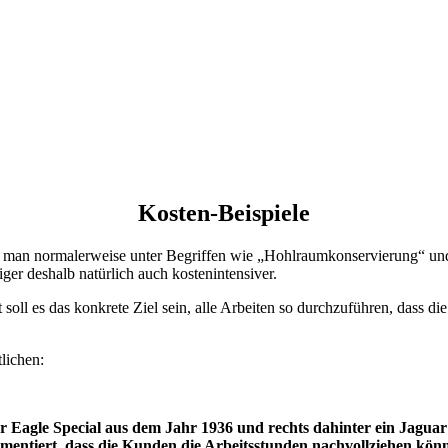
Kosten-Beispiele
s man normalerweise unter Begriffen wie „Hohlraumkonservierung“ und
r deshalb natürlich auch kostenintensiver.
l es das konkrete Ziel sein, alle Arbeiten so durchzuführen, dass di
lichen:
ilver Eagle Special aus dem Jahr 1936 und rechts dahinter ein Jag
mentiert, dass die Kunden die Arbeitsstunden nachvollziehen könn