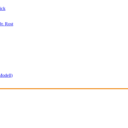
ick
r. Rost
odell)