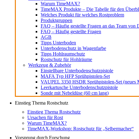
Warum TimeMAX?
TimeMAX Produkte – Die Tabelle für den Überbl
Welches Produkt für welches Rostproblem
Produktgruppen
FAQ – Häufig gestellte Fragen an das Team von D
FAQ – Häufig gestellte Fragen
AGB
Tipps Unterboden
Unterbodenschutz in Wagenfarbe
Tipps Hohlraumschutz
Rostschutz für Hohlräume
Werkzeug & Zubehör
Einstellbare Unterbodenschutzpistole
MAFA Typ HFP Sprühpistolen-Set
VAUPEL 3350 HSDR Sprühpistolen-Set (neues M
Leerkartusche Unterbodenschutzpistole
Sonde mit Nebeldüse (60 cm lang)
Einstieg Thema Rostschutz
Einstieg Thema Rostschutz
Ursachen für Rost
Warum TimeMAX?
TimeMAX-Workshop: Rostschutz für „Selbermacher“
Vorsprung durch Forschung