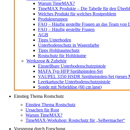
Warum TimeMAX?
TimeMAX Produkte – Die Tabelle für den Überbl
Welches Produkt für welches Rostproblem
Produktgruppen
FAQ – Häufig gestellte Fragen an das Team von D
FAQ – Häufig gestellte Fragen
AGB
Tipps Unterboden
Unterbodenschutz in Wagenfarbe
Tipps Hohlraumschutz
Rostschutz für Hohlräume
Werkzeug & Zubehör
Einstellbare Unterbodenschutzpistole
MAFA Typ HFP Sprühpistolen-Set
VAUPEL 3350 HSDR Sprühpistolen-Set (neues M
Leerkartusche Unterbodenschutzpistole
Sonde mit Nebeldüse (60 cm lang)
Einstieg Thema Rostschutz
Einstieg Thema Rostschutz
Ursachen für Rost
Warum TimeMAX?
TimeMAX-Workshop: Rostschutz für „Selbermacher“
Vorsprung durch Forschung