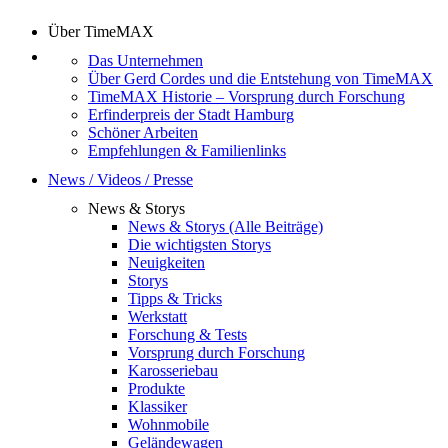
Über TimeMAX
Das Unternehmen
Über Gerd Cordes und die Entstehung von TimeMAX
TimeMAX Historie – Vorsprung durch Forschung
Erfinderpreis der Stadt Hamburg
Schöner Arbeiten
Empfehlungen & Familienlinks
News / Videos / Presse
News & Storys
News & Storys (Alle Beiträge)
Die wichtigsten Storys
Neuigkeiten
Storys
Tipps & Tricks
Werkstatt
Forschung & Tests
Vorsprung durch Forschung
Karosseriebau
Produkte
Klassiker
Wohnmobile
Geländewagen