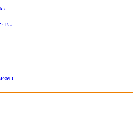
ick
r. Rost
odell)