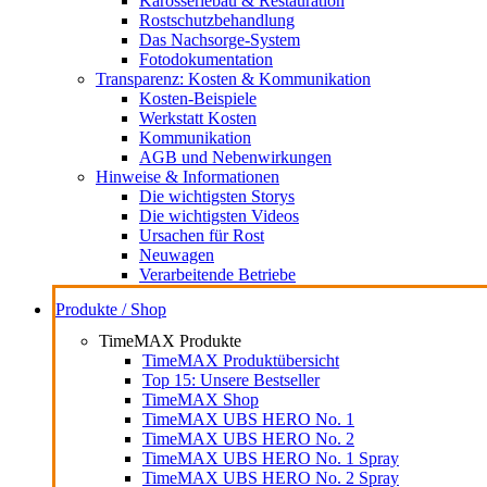
Karosseriebau & Restauration
Rostschutzbehandlung
Das Nachsorge-System
Fotodokumentation
Transparenz: Kosten & Kommunikation
Kosten-Beispiele
Werkstatt Kosten
Kommunikation
AGB und Nebenwirkungen
Hinweise & Informationen
Die wichtigsten Storys
Die wichtigsten Videos
Ursachen für Rost
Neuwagen
Verarbeitende Betriebe
Produkte / Shop
TimeMAX Produkte
TimeMAX Produktübersicht
Top 15: Unsere Bestseller
TimeMAX Shop
TimeMAX UBS HERO No. 1
TimeMAX UBS HERO No. 2
TimeMAX UBS HERO No. 1 Spray
TimeMAX UBS HERO No. 2 Spray