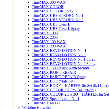
TimeMAX 300 WAX
TimeMAX COLOR
TimeMAX COLOR Spray
TimeMAX UBS STRONG No.1
TimeMAX UBS STRONG No.2
TimeMAX UBS Clear L
TimeMAX UBS Clear L Spray
TimeMAX 1000
TimeMAX 2000
TimeMAX 100 WAX
TimeMAX 200 WAX
TimeMAX REVO LOTION No. 1
TimeMAX REVO LOTION No. 2
TimeMAX REVO LOTION No.1 Spray
TimeMAX REVO LOTION No.2 Spray
TimeMAX 1500 Black Kantenschutz
TimeMAX PAINT REPAIR
TimeMAX PAINT REPAIR Spray
TimeMAX BODY (als Set)
TimeMAX BODY – HÄRTER für Set (0,4 Liter)
TimeMAX COLOR 2K Pro (3-Liter-Set)
TimeMAX COLOR 2K PRO – HÄRTER für Set (0
TimeMAX Speed Lotion No.1
TimeMAX MOVE
Wichtige Hinweise