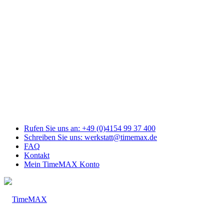
Link
zu
Facebook
Link
zu
Youtube
Link
zu
Mail
Link
zu
Instagram
Rufen Sie uns an: +49 (0)4154 99 37 400
Schreiben Sie uns: werkstatt@timemax.de
FAQ
Kontakt
Mein TimeMAX Konto