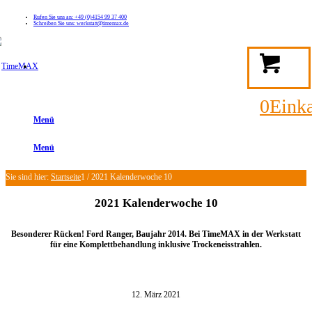
Rufen Sie uns an: +49 (0)4154 99 37 400
Schreiben Sie uns: werkstatt@timemax.de
FAQ
Kontakt
Mein TimeMAX Konto
0
Eink
Menü
Menü
Sie sind hier:
Startseite
1
/
2021 Kalenderwoche 10
2021 Kalenderwoche 10
Besonderer Rücken! Ford Ranger, Baujahr 2014. Bei TimeMAX in der Werkstatt
für eine Komplettbehandlung inklusive Trockeneisstrahlen.
12. März 2021