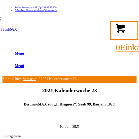
Rufen Sie uns an: +49 (0)4154 99 37 400
Schreiben Sie uns: werkstatt@timemax.de
FAQ
Kontakt
Mein TimeMAX Konto
0
Eink
Menü
Menü
Sie sind hier:
Startseite
1
/
2021 Kalenderwoche 23
2021 Kalenderwoche 23
Bei TimeMAX zur „1
. Diagnose“: Saab 99, Baujahr 1978.
10. Juni 2021
Eintrag teilen