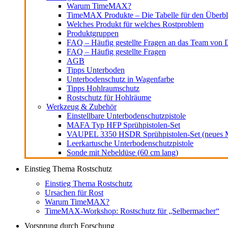
Warum TimeMAX?
TimeMAX Produkte – Die Tabelle für den Überbl
Welches Produkt für welches Rostproblem
Produktgruppen
FAQ – Häufig gestellte Fragen an das Team von D
FAQ – Häufig gestellte Fragen
AGB
Tipps Unterboden
Unterbodenschutz in Wagenfarbe
Tipps Hohlraumschutz
Rostschutz für Hohlräume
Werkzeug & Zubehör
Einstellbare Unterbodenschutzpistole
MAFA Typ HFP Sprühpistolen-Set
VAUPEL 3350 HSDR Sprühpistolen-Set (neues M
Leerkartusche Unterbodenschutzpistole
Sonde mit Nebeldüse (60 cm lang)
Einstieg Thema Rostschutz
Einstieg Thema Rostschutz
Ursachen für Rost
Warum TimeMAX?
TimeMAX-Workshop: Rostschutz für „Selbermacher“
Vorsprung durch Forschung