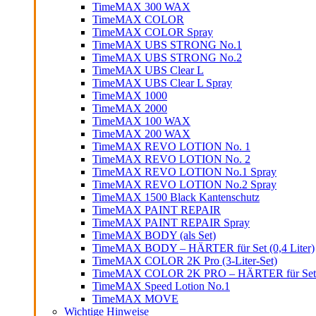
TimeMAX 300 WAX
TimeMAX COLOR
TimeMAX COLOR Spray
TimeMAX UBS STRONG No.1
TimeMAX UBS STRONG No.2
TimeMAX UBS Clear L
TimeMAX UBS Clear L Spray
TimeMAX 1000
TimeMAX 2000
TimeMAX 100 WAX
TimeMAX 200 WAX
TimeMAX REVO LOTION No. 1
TimeMAX REVO LOTION No. 2
TimeMAX REVO LOTION No.1 Spray
TimeMAX REVO LOTION No.2 Spray
TimeMAX 1500 Black Kantenschutz
TimeMAX PAINT REPAIR
TimeMAX PAINT REPAIR Spray
TimeMAX BODY (als Set)
TimeMAX BODY – HÄRTER für Set (0,4 Liter)
TimeMAX COLOR 2K Pro (3-Liter-Set)
TimeMAX COLOR 2K PRO – HÄRTER für Set (0
TimeMAX Speed Lotion No.1
TimeMAX MOVE
Wichtige Hinweise