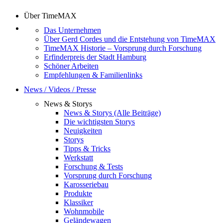
Über TimeMAX
Das Unternehmen
Über Gerd Cordes und die Entstehung von TimeMAX
TimeMAX Historie – Vorsprung durch Forschung
Erfinderpreis der Stadt Hamburg
Schöner Arbeiten
Empfehlungen & Familienlinks
News / Videos / Presse
News & Storys
News & Storys (Alle Beiträge)
Die wichtigsten Storys
Neuigkeiten
Storys
Tipps & Tricks
Werkstatt
Forschung & Tests
Vorsprung durch Forschung
Karosseriebau
Produkte
Klassiker
Wohnmobile
Geländewagen