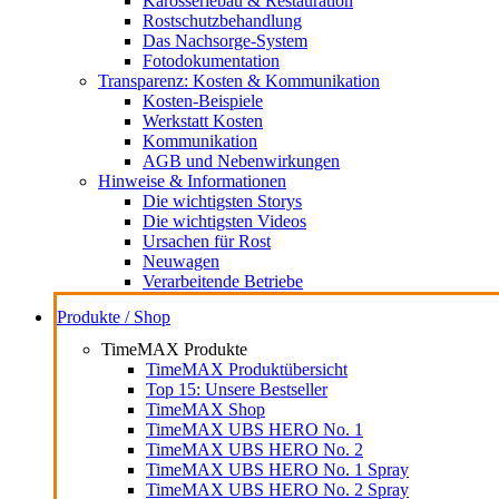
Karosseriebau & Restauration
Rostschutzbehandlung
Das Nachsorge-System
Fotodokumentation
Transparenz: Kosten & Kommunikation
Kosten-Beispiele
Werkstatt Kosten
Kommunikation
AGB und Nebenwirkungen
Hinweise & Informationen
Die wichtigsten Storys
Die wichtigsten Videos
Ursachen für Rost
Neuwagen
Verarbeitende Betriebe
Produkte / Shop
TimeMAX Produkte
TimeMAX Produktübersicht
Top 15: Unsere Bestseller
TimeMAX Shop
TimeMAX UBS HERO No. 1
TimeMAX UBS HERO No. 2
TimeMAX UBS HERO No. 1 Spray
TimeMAX UBS HERO No. 2 Spray