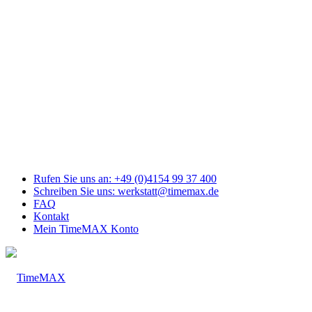
Link
zu
Facebook
Link
zu
Youtube
Link
zu
Mail
Link
zu
Instagram
Rufen Sie uns an: +49 (0)4154 99 37 400
Schreiben Sie uns: werkstatt@timemax.de
FAQ
Kontakt
Mein TimeMAX Konto