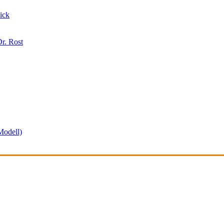
ick
r. Rost
odell)