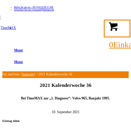
Rufen Sie uns an: +49 (0)4154 99 37 400
Schreiben Sie uns: werkstatt@timemax.de
FAQ
Kontakt
Mein TimeMAX Konto
0
Eink
Menü
Menü
Sie sind hier:
Startseite
1
/
2021 Kalenderwoche 36
2021 Kalenderwoche 36
Bei TimeMAX zur „1. Diagnose“: Volvo 965, Baujahr 1995.
10. September 2021
Eintrag teilen