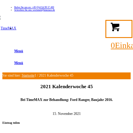
Rufen Sie uns an: +49 (0)4154 99 37 400
Schreiben Sie uns: werkstatt@timemax.de
FAQ
Kontakt
Mein TimeMAX Konto
0
Eink
Menü
Menü
Sie sind hier:
Startseite
1
/
2021 Kalenderwoche 45
2021 Kalenderwoche 45
Bei TimeMAX zur Behandlung: Ford Ranger, Baujahr 2016.
15. November 2021
Eintrag teilen