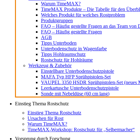
Warum TimeMAX?
TimeMAX Produkte – Die Tabelle für den Überbl
Welches Produkt für welches Rostproblem
Produktgruppen
FAQ – Häufig gestellte Fragen an das Team von D
FAQ – Häufig gestellte Fragen
AGB
Tipps Unterboden
Unterbodenschutz in Wagenfarbe
Tipps Hohlraumschutz
Rostschutz für Hohlräume
Werkzeug & Zubehör
Einstellbare Unterbodenschutzpistole
MAFA Typ HFP Sprühpistolen-Set
VAUPEL 3350 HSDR Sprühpistolen-Set (neues M
Leerkartusche Unterbodenschutzpistole
Sonde mit Nebeldüse (60 cm lang)
Einstieg Thema Rostschutz
Einstieg Thema Rostschutz
Ursachen für Rost
Warum TimeMAX?
TimeMAX-Workshop: Rostschutz für „Selbermacher“
Vorsprung durch Forschung