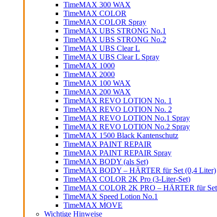
TimeMAX 300 WAX
TimeMAX COLOR
TimeMAX COLOR Spray
TimeMAX UBS STRONG No.1
TimeMAX UBS STRONG No.2
TimeMAX UBS Clear L
TimeMAX UBS Clear L Spray
TimeMAX 1000
TimeMAX 2000
TimeMAX 100 WAX
TimeMAX 200 WAX
TimeMAX REVO LOTION No. 1
TimeMAX REVO LOTION No. 2
TimeMAX REVO LOTION No.1 Spray
TimeMAX REVO LOTION No.2 Spray
TimeMAX 1500 Black Kantenschutz
TimeMAX PAINT REPAIR
TimeMAX PAINT REPAIR Spray
TimeMAX BODY (als Set)
TimeMAX BODY – HÄRTER für Set (0,4 Liter)
TimeMAX COLOR 2K Pro (3-Liter-Set)
TimeMAX COLOR 2K PRO – HÄRTER für Set (0
TimeMAX Speed Lotion No.1
TimeMAX MOVE
Wichtige Hinweise