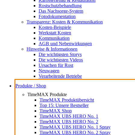
Karosseriebau & Restauration
Rostschutzbehandlung
Das Nachsorge-System
Fotodokumentation
Transparenz: Kosten & Kommunikation
Kosten-Beispiele
Werkstatt Kosten
Kommunikation
AGB und Nebenwirkungen
Hinweise & Informationen
Die wichtigsten Storys
Die wichtigsten Videos
Ursachen für Rost
Neuwagen
Verarbeitende Betriebe
Produkte / Shop
TimeMAX Produkte
TimeMAX Produktübersicht
Top 15: Unsere Bestseller
TimeMAX Shop
TimeMAX UBS HERO No. 1
TimeMAX UBS HERO No. 2
TimeMAX UBS HERO No. 1 Spray
TimeMAX UBS HERO No. 2 Spray