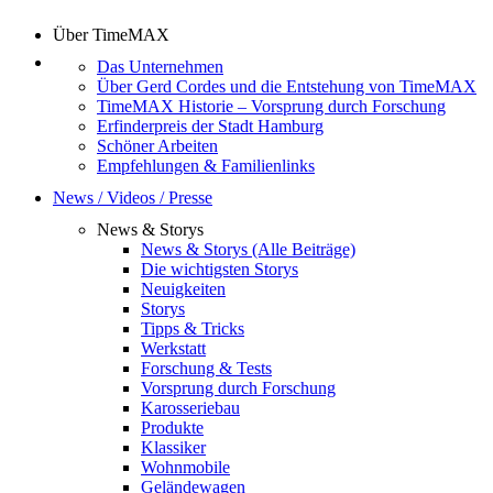
Über TimeMAX
Das Unternehmen
Über Gerd Cordes und die Entstehung von TimeMAX
TimeMAX Historie – Vorsprung durch Forschung
Erfinderpreis der Stadt Hamburg
Schöner Arbeiten
Empfehlungen & Familienlinks
News / Videos / Presse
News & Storys
News & Storys (Alle Beiträge)
Die wichtigsten Storys
Neuigkeiten
Storys
Tipps & Tricks
Werkstatt
Forschung & Tests
Vorsprung durch Forschung
Karosseriebau
Produkte
Klassiker
Wohnmobile
Geländewagen