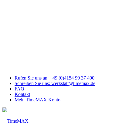
Link
zu
Facebook
Link
zu
Youtube
Link
zu
Mail
Link
zu
Instagram
Rufen Sie uns an: +49 (0)4154 99 37 400
Schreiben Sie uns: werkstatt@timemax.de
FAQ
Kontakt
Mein TimeMAX Konto