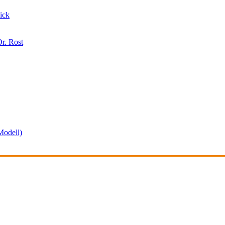
ick
r. Rost
odell)