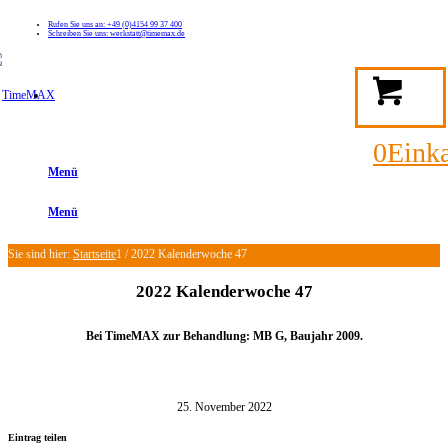
Rufen Sie uns an: +49 (0)4154 99 37 400
Schreiben Sie uns: werkstatt@timemax.de
FAQ
Kontakt
Mein TimeMAX Konto
0
Eink
Menü
Menü
Sie sind hier:
Startseite
1
/
2022 Kalenderwoche 47
2022 Kalenderwoche 47
Bei TimeMAX zur Behandlung: MB G, Baujahr
2009.
25. November 2022
Eintrag teilen