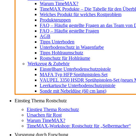
Warum TimeMAX?
TimeMAX Produkte – Die Tabelle für den Überbl
Welches Produkt für welches Rostproblem
Produktgruppen
FAQ – Häufig gestellte Fragen an das Team von D
FAQ – Häufig gestellte Fragen
AGB
Tipps Unterboden
Unterbodenschutz in Wagenfarbe
Tipps Hohlraumschutz
Rostschutz für Hohlräume
Werkzeug & Zubehör
Einstellbare Unterbodenschutzpistole
MAFA Typ HFP Sprühpistolen-Set
VAUPEL 3350 HSDR Sprühpistolen-Set (neues M
Leerkartusche Unterbodenschutzpistole
Sonde mit Nebeldüse (60 cm lang)
Einstieg Thema Rostschutz
Einstieg Thema Rostschutz
Ursachen für Rost
Warum TimeMAX?
TimeMAX-Workshop: Rostschutz für „Selbermacher“
Vorsprung durch Forschung