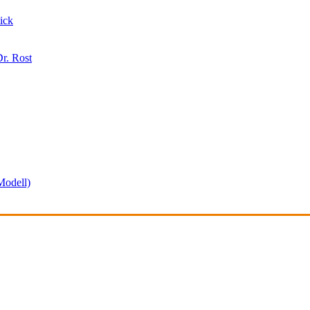
ick
r. Rost
odell)