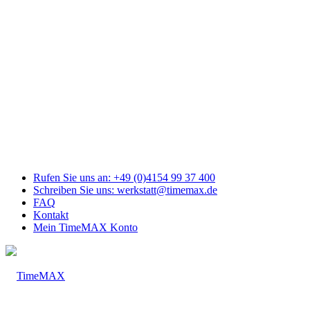
Link
zu
Facebook
Link
zu
Youtube
Link
zu
Mail
Link
zu
Instagram
Rufen Sie uns an: +49 (0)4154 99 37 400
Schreiben Sie uns: werkstatt@timemax.de
FAQ
Kontakt
Mein TimeMAX Konto