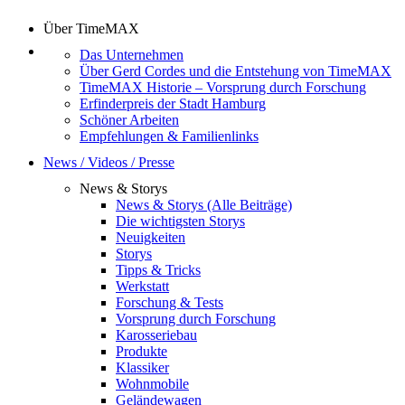
Über TimeMAX
Das Unternehmen
Über Gerd Cordes und die Entstehung von TimeMAX
TimeMAX Historie – Vorsprung durch Forschung
Erfinderpreis der Stadt Hamburg
Schöner Arbeiten
Empfehlungen & Familienlinks
News / Videos / Presse
News & Storys
News & Storys (Alle Beiträge)
Die wichtigsten Storys
Neuigkeiten
Storys
Tipps & Tricks
Werkstatt
Forschung & Tests
Vorsprung durch Forschung
Karosseriebau
Produkte
Klassiker
Wohnmobile
Geländewagen