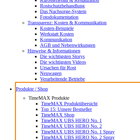
Karosseriebau & Restauration
Rostschutzbehandlung
Das Nachsorge-System
Fotodokumentation
Transparenz: Kosten & Kommunikation
Kosten-Beispiele
Werkstatt Kosten
Kommunikation
AGB und Nebenwirkungen
Hinweise & Informationen
Die wichtigsten Storys
Die wichtigsten Videos
Ursachen für Rost
Neuwagen
Verarbeitende Betriebe
Produkte / Shop
TimeMAX Produkte
TimeMAX Produktübersicht
Top 15: Unsere Bestseller
TimeMAX Shop
TimeMAX UBS HERO No. 1
TimeMAX UBS HERO No. 2
TimeMAX UBS HERO No. 1 Spray
TimeMAX UBS HERO No. 2 Spray