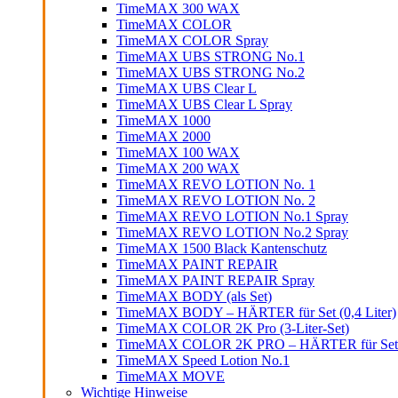
TimeMAX 300 WAX
TimeMAX COLOR
TimeMAX COLOR Spray
TimeMAX UBS STRONG No.1
TimeMAX UBS STRONG No.2
TimeMAX UBS Clear L
TimeMAX UBS Clear L Spray
TimeMAX 1000
TimeMAX 2000
TimeMAX 100 WAX
TimeMAX 200 WAX
TimeMAX REVO LOTION No. 1
TimeMAX REVO LOTION No. 2
TimeMAX REVO LOTION No.1 Spray
TimeMAX REVO LOTION No.2 Spray
TimeMAX 1500 Black Kantenschutz
TimeMAX PAINT REPAIR
TimeMAX PAINT REPAIR Spray
TimeMAX BODY (als Set)
TimeMAX BODY – HÄRTER für Set (0,4 Liter)
TimeMAX COLOR 2K Pro (3-Liter-Set)
TimeMAX COLOR 2K PRO – HÄRTER für Set (0
TimeMAX Speed Lotion No.1
TimeMAX MOVE
Wichtige Hinweise