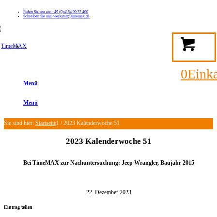
Rufen Sie uns an: +49 (0)4154 99 37 400
Schreiben Sie uns: werkstatt@timemax.de
FAQ
Kontakt
Mein TimeMAX Konto
0
Eink
Menü
Menü
Sie sind hier:
Startseite
1
/
2023 Kalenderwoche 51
2023 Kalenderwoche 51
Bei TimeMAX zur Nachuntersuchung: Jeep Wrangler,
Baujahr 2015
22. Dezember 2023
Eintrag teilen