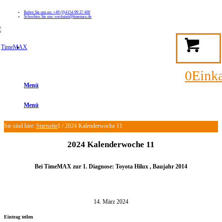
Rufen Sie uns an: +49 (0)4154 99 37 400
Schreiben Sie uns: werkstatt@timemax.de
FAQ
Kontakt
Mein TimeMAX Konto
0
Eink
Menü
Menü
Sie sind hier:
Startseite
1
/
2024 Kalenderwoche 11
2024 Kalenderwoche 11
Bei TimeMAX zur 1. Diagnose: Toyota Hilux ,
Baujahr 2014
14. März 2024
Eintrag teilen