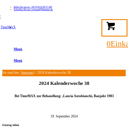
Rufen Sie uns an: +49 (0)4154 99 37 400
Schreiben Sie uns: werkstatt@timemax.de
FAQ
Kontakt
Mein TimeMAX Konto
0
Eink
Menü
Menü
Sie sind hier:
Startseite
1
/
2024 Kalenderwoche 38
2024 Kalenderwoche 38
Bei TimeMAX zur Behandlung: ,Lancia Autobianchi,
Baujahr 1983
19. September 2024
Eintrag teilen