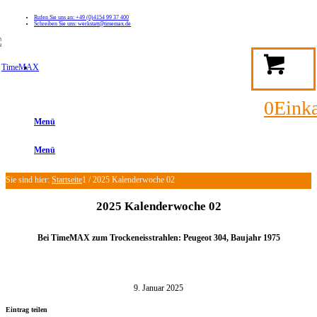
Rufen Sie uns an: +49 (0)4154 99 37 400
Schreiben Sie uns: werkstatt@timemax.de
FAQ
Kontakt
Mein TimeMAX Konto
0
Eink
Menü
Menü
Sie sind hier:
Startseite
1
/
2025 Kalenderwoche 02
2025 Kalenderwoche 02
Bei TimeMAX zum Trockeneisstrahlen: Peugeot 304, Baujahr
1975
9. Januar 2025
Eintrag teilen