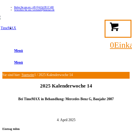
Rufen Sie uns an: +49 (0)4154 99 37 400
Schreiben Sie uns: werkstatt@timemax.de
FAQ
Kontakt
Mein TimeMAX Konto
0
Eink
Menü
Menü
Sie sind hier:
Startseite
1
/
2025 Kalenderwoche 14
2025 Kalenderwoche 14
Bei TimeMAX in Behandlung: Mercedes Benz G, Baujahr 2007
4. April 2025
Eintrag teilen