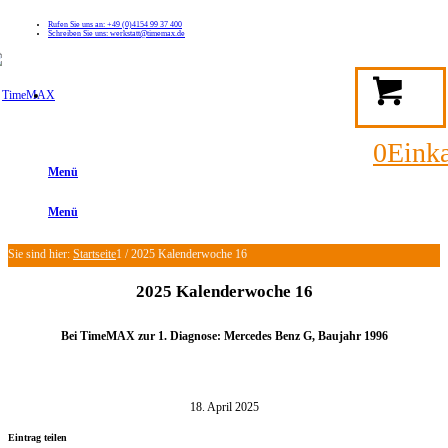
Rufen Sie uns an: +49 (0)4154 99 37 400
Schreiben Sie uns: werkstatt@timemax.de
FAQ
Kontakt
Mein TimeMAX Konto
0
Eink
Menü
Menü
Sie sind hier:
Startseite
1
/
2025 Kalenderwoche 16
2025 Kalenderwoche 16
Bei TimeMAX zur 1. Diagnose: Mercedes Benz G, Baujahr
1996
18. April 2025
Eintrag teilen