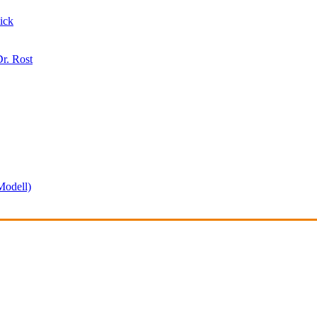
ick
r. Rost
odell)