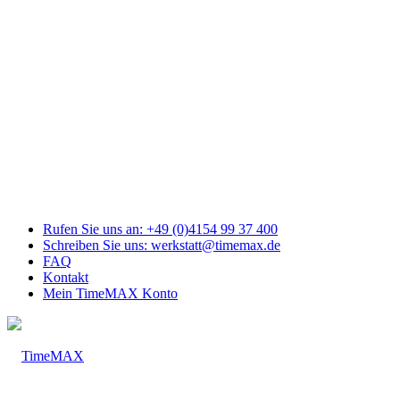
Link
zu
Facebook
Link
zu
Youtube
Link
zu
Mail
Link
zu
Instagram
Rufen Sie uns an: +49 (0)4154 99 37 400
Schreiben Sie uns: werkstatt@timemax.de
FAQ
Kontakt
Mein TimeMAX Konto