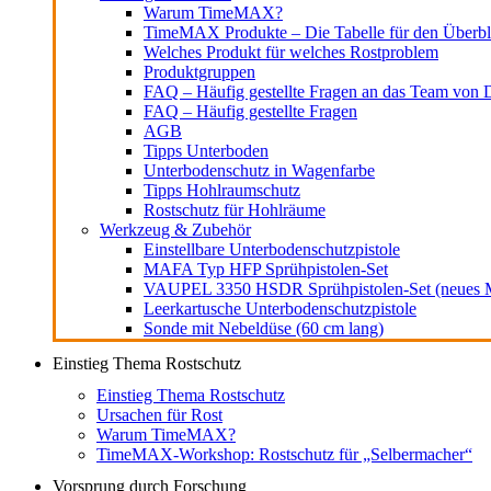
Warum TimeMAX?
TimeMAX Produkte – Die Tabelle für den Überbl
Welches Produkt für welches Rostproblem
Produktgruppen
FAQ – Häufig gestellte Fragen an das Team von D
FAQ – Häufig gestellte Fragen
AGB
Tipps Unterboden
Unterbodenschutz in Wagenfarbe
Tipps Hohlraumschutz
Rostschutz für Hohlräume
Werkzeug & Zubehör
Einstellbare Unterbodenschutzpistole
MAFA Typ HFP Sprühpistolen-Set
VAUPEL 3350 HSDR Sprühpistolen-Set (neues M
Leerkartusche Unterbodenschutzpistole
Sonde mit Nebeldüse (60 cm lang)
Einstieg Thema Rostschutz
Einstieg Thema Rostschutz
Ursachen für Rost
Warum TimeMAX?
TimeMAX-Workshop: Rostschutz für „Selbermacher“
Vorsprung durch Forschung