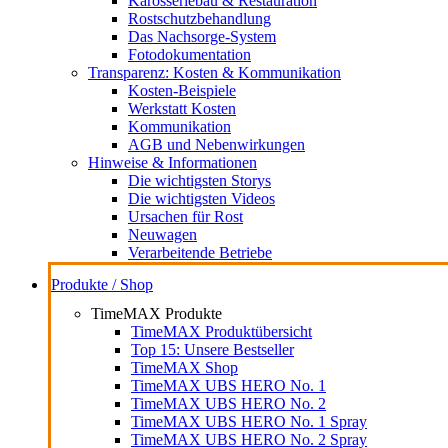
Karosseriebau & Restauration
Rostschutzbehandlung
Das Nachsorge-System
Fotodokumentation
Transparenz: Kosten & Kommunikation
Kosten-Beispiele
Werkstatt Kosten
Kommunikation
AGB und Nebenwirkungen
Hinweise & Informationen
Die wichtigsten Storys
Die wichtigsten Videos
Ursachen für Rost
Neuwagen
Verarbeitende Betriebe
Produkte / Shop
TimeMAX Produkte
TimeMAX Produktübersicht
Top 15: Unsere Bestseller
TimeMAX Shop
TimeMAX UBS HERO No. 1
TimeMAX UBS HERO No. 2
TimeMAX UBS HERO No. 1 Spray
TimeMAX UBS HERO No. 2 Spray