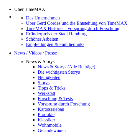
Über TimeMAX
Das Unternehmen
Über Gerd Cordes und die Entstehung von TimeMAX
TimeMAX Historie – Vorsprung durch Forschung
Erfinderpreis der Stadt Hamburg
Schöner Arbeiten
Empfehlungen & Familienlinks
News / Videos / Presse
News & Storys
News & Storys (Alle Beiträge)
Die wichtigsten Storys
Neuigkeiten
Storys
Tipps & Tricks
Werkstatt
Forschung & Tests
Vorsprung durch Forschung
Karosseriebau
Produkte
Klassiker
Wohnmobile
Geländewagen