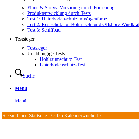
Filme & Storys: Vorsprung durch Forschung
Produktentwicklung durch Tests
Test 1: Unterbodenschutz in Wagenfarbe
Test 2: Rostschutz für Bohrinseln und Offshore-Windkra
Test 3: Schiffbau
Testsieger
Testsieger
Unabhängige Tests
Hohlraumschutz-Test
Unterbodenschutz-Test
Suche
Menü
Menü
Sie sind hier:
Startseite
1
/
2025 Kalenderwoche 17