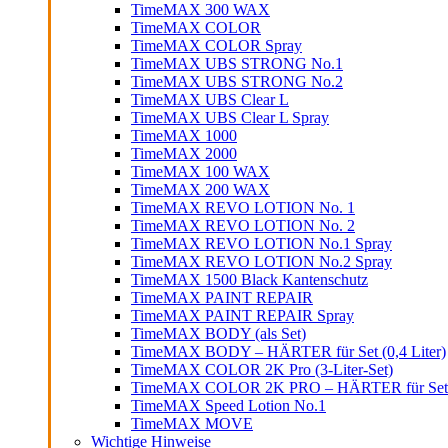
TimeMAX 300 WAX
TimeMAX COLOR
TimeMAX COLOR Spray
TimeMAX UBS STRONG No.1
TimeMAX UBS STRONG No.2
TimeMAX UBS Clear L
TimeMAX UBS Clear L Spray
TimeMAX 1000
TimeMAX 2000
TimeMAX 100 WAX
TimeMAX 200 WAX
TimeMAX REVO LOTION No. 1
TimeMAX REVO LOTION No. 2
TimeMAX REVO LOTION No.1 Spray
TimeMAX REVO LOTION No.2 Spray
TimeMAX 1500 Black Kantenschutz
TimeMAX PAINT REPAIR
TimeMAX PAINT REPAIR Spray
TimeMAX BODY (als Set)
TimeMAX BODY – HÄRTER für Set (0,4 Liter)
TimeMAX COLOR 2K Pro (3-Liter-Set)
TimeMAX COLOR 2K PRO – HÄRTER für Set (0
TimeMAX Speed Lotion No.1
TimeMAX MOVE
Wichtige Hinweise