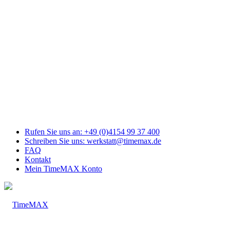
Link
zu
Facebook
Link
zu
Youtube
Link
zu
Mail
Link
zu
Instagram
Rufen Sie uns an: +49 (0)4154 99 37 400
Schreiben Sie uns: werkstatt@timemax.de
FAQ
Kontakt
Mein TimeMAX Konto