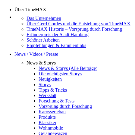
Über TimeMAX
Das Unternehmen
Über Gerd Cordes und die Entstehung von TimeMAX
TimeMAX Historie – Vorsprung durch Forschung
Erfinderpreis der Stadt Hamburg
Schöner Arbeiten
Empfehlungen & Familienlinks
News / Videos / Presse
News & Storys
News & Storys (Alle Beiträge)
Die wichtigsten Storys
Neuigkeiten
Storys
Tipps & Tricks
Werkstatt
Forschung & Tests
Vorsprung durch Forschung
Karosseriebau
Produkte
Klassiker
Wohnmobile
Geländewagen