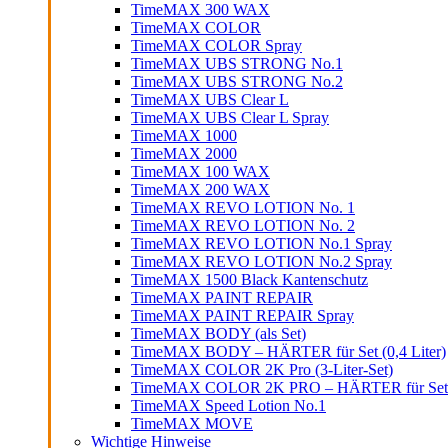
TimeMAX 300 WAX
TimeMAX COLOR
TimeMAX COLOR Spray
TimeMAX UBS STRONG No.1
TimeMAX UBS STRONG No.2
TimeMAX UBS Clear L
TimeMAX UBS Clear L Spray
TimeMAX 1000
TimeMAX 2000
TimeMAX 100 WAX
TimeMAX 200 WAX
TimeMAX REVO LOTION No. 1
TimeMAX REVO LOTION No. 2
TimeMAX REVO LOTION No.1 Spray
TimeMAX REVO LOTION No.2 Spray
TimeMAX 1500 Black Kantenschutz
TimeMAX PAINT REPAIR
TimeMAX PAINT REPAIR Spray
TimeMAX BODY (als Set)
TimeMAX BODY – HÄRTER für Set (0,4 Liter)
TimeMAX COLOR 2K Pro (3-Liter-Set)
TimeMAX COLOR 2K PRO – HÄRTER für Set (0
TimeMAX Speed Lotion No.1
TimeMAX MOVE
Wichtige Hinweise