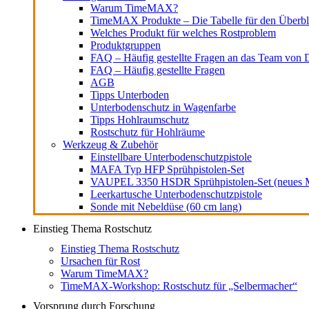
Warum TimeMAX?
TimeMAX Produkte – Die Tabelle für den Überbl
Welches Produkt für welches Rostproblem
Produktgruppen
FAQ – Häufig gestellte Fragen an das Team von D
FAQ – Häufig gestellte Fragen
AGB
Tipps Unterboden
Unterbodenschutz in Wagenfarbe
Tipps Hohlraumschutz
Rostschutz für Hohlräume
Werkzeug & Zubehör
Einstellbare Unterbodenschutzpistole
MAFA Typ HFP Sprühpistolen-Set
VAUPEL 3350 HSDR Sprühpistolen-Set (neues M
Leerkartusche Unterbodenschutzpistole
Sonde mit Nebeldüse (60 cm lang)
Einstieg Thema Rostschutz
Einstieg Thema Rostschutz
Ursachen für Rost
Warum TimeMAX?
TimeMAX-Workshop: Rostschutz für „Selbermacher“
Vorsprung durch Forschung