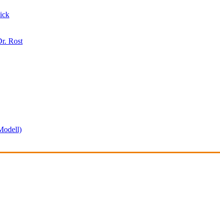
ick
r. Rost
odell)