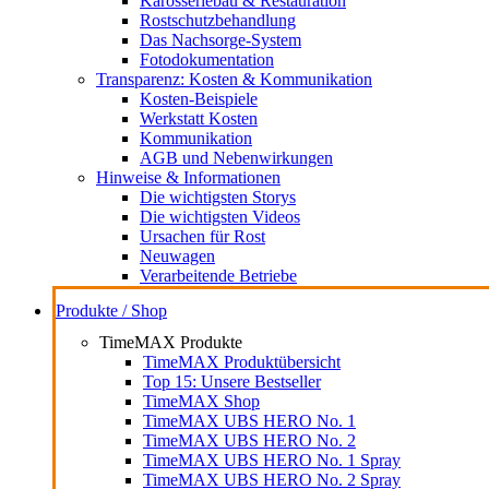
Karosseriebau & Restauration
Rostschutzbehandlung
Das Nachsorge-System
Fotodokumentation
Transparenz: Kosten & Kommunikation
Kosten-Beispiele
Werkstatt Kosten
Kommunikation
AGB und Nebenwirkungen
Hinweise & Informationen
Die wichtigsten Storys
Die wichtigsten Videos
Ursachen für Rost
Neuwagen
Verarbeitende Betriebe
Produkte / Shop
TimeMAX Produkte
TimeMAX Produktübersicht
Top 15: Unsere Bestseller
TimeMAX Shop
TimeMAX UBS HERO No. 1
TimeMAX UBS HERO No. 2
TimeMAX UBS HERO No. 1 Spray
TimeMAX UBS HERO No. 2 Spray