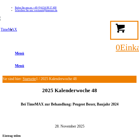
Rufen Sie uns an: +49 (0)4154 99 37 400
Schreiben Sie uns: werkstatt@timemax.de
FAQ
Kontakt
Mein TimeMAX Konto
0
Eink
Menü
Menü
Sie sind hier:
Startseite
1
/
2025 Kalenderwoche 48
2025 Kalenderwoche 48
Bei TimeMAX zur Behandlung: Peugeot Boxer, Baujahr 2024
28. November 2025
Eintrag teilen