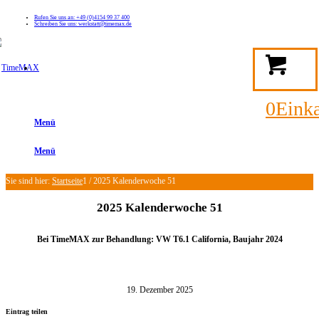
Rufen Sie uns an: +49 (0)4154 99 37 400
Schreiben Sie uns: werkstatt@timemax.de
FAQ
Kontakt
Mein TimeMAX Konto
0
Eink
Menü
Menü
Sie sind hier:
Startseite
1
/
2025 Kalenderwoche 51
2025 Kalenderwoche 51
Bei TimeMAX zur Behandlung: VW T6.1 California, Baujahr 2024
19. Dezember 2025
Eintrag teilen