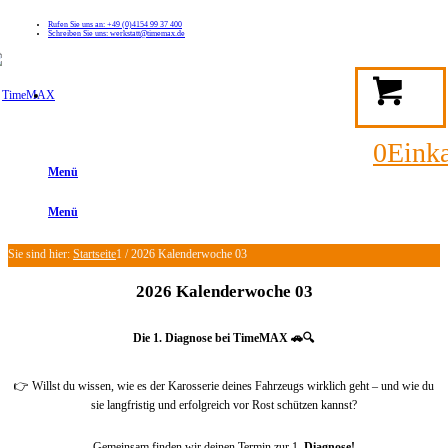
Rufen Sie uns an: +49 (0)4154 99 37 400
Schreiben Sie uns: werkstatt@timemax.de
FAQ
Kontakt
Mein TimeMAX Konto
0
Eink
Menü
Menü
Sie sind hier:
Startseite
1
/
2026 Kalenderwoche 03
2026 Kalenderwoche 03
Die 1. Diagnose bei TimeMAX
🚗🔍
👉 Willst du wissen, wie es der Karosserie deines Fahrzeugs wirklich geht – und wie du
sie langfristig und erfolgreich vor Rost schützen kannst?
Gemeinsam finden wir deinen Termin zur 1.
Diagnose!