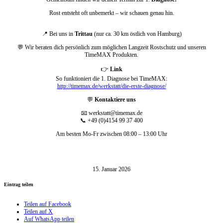
Rost entsteht oft unbemerkt – wir schauen genau hin.
📍 Bei uns in
Trittau
(nur ca. 30 km östlich von Hamburg)
💬 Wir beraten dich persönlich zum möglichen Langzeit Rostschutz und unseren
TimeMAX Produkten.
👉
Link
So funktioniert die 1. Diagnose bei TimeMAX:
http://timemax.de/werkstatt/die-erste-diagnose/
💬
Kontaktiere uns
📧 werkstatt@timemax.de
📞 +49 (0)4154 99 37 400
Am besten Mo-Fr zwischen 08:00 – 13:00 Uhr
15. Januar 2026
Eintrag teilen
Teilen auf Facebook
Teilen auf X
Auf WhatsApp teilen