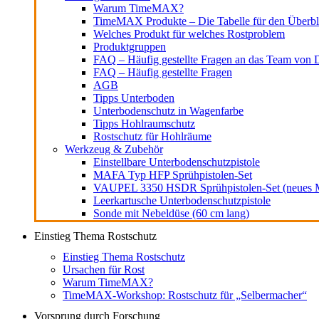
Warum TimeMAX?
TimeMAX Produkte – Die Tabelle für den Überbl
Welches Produkt für welches Rostproblem
Produktgruppen
FAQ – Häufig gestellte Fragen an das Team von D
FAQ – Häufig gestellte Fragen
AGB
Tipps Unterboden
Unterbodenschutz in Wagenfarbe
Tipps Hohlraumschutz
Rostschutz für Hohlräume
Werkzeug & Zubehör
Einstellbare Unterbodenschutzpistole
MAFA Typ HFP Sprühpistolen-Set
VAUPEL 3350 HSDR Sprühpistolen-Set (neues M
Leerkartusche Unterbodenschutzpistole
Sonde mit Nebeldüse (60 cm lang)
Einstieg Thema Rostschutz
Einstieg Thema Rostschutz
Ursachen für Rost
Warum TimeMAX?
TimeMAX-Workshop: Rostschutz für „Selbermacher“
Vorsprung durch Forschung