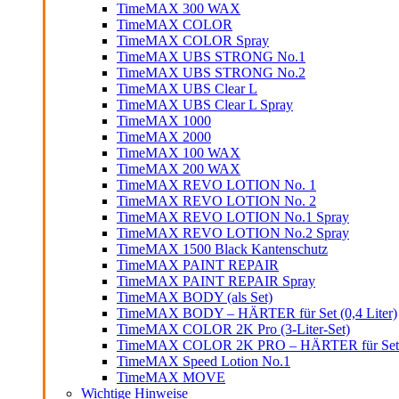
TimeMAX 300 WAX
TimeMAX COLOR
TimeMAX COLOR Spray
TimeMAX UBS STRONG No.1
TimeMAX UBS STRONG No.2
TimeMAX UBS Clear L
TimeMAX UBS Clear L Spray
TimeMAX 1000
TimeMAX 2000
TimeMAX 100 WAX
TimeMAX 200 WAX
TimeMAX REVO LOTION No. 1
TimeMAX REVO LOTION No. 2
TimeMAX REVO LOTION No.1 Spray
TimeMAX REVO LOTION No.2 Spray
TimeMAX 1500 Black Kantenschutz
TimeMAX PAINT REPAIR
TimeMAX PAINT REPAIR Spray
TimeMAX BODY (als Set)
TimeMAX BODY – HÄRTER für Set (0,4 Liter)
TimeMAX COLOR 2K Pro (3-Liter-Set)
TimeMAX COLOR 2K PRO – HÄRTER für Set (0
TimeMAX Speed Lotion No.1
TimeMAX MOVE
Wichtige Hinweise