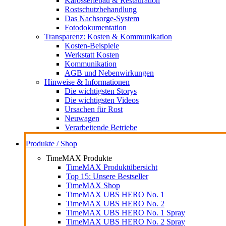
Karosseriebau & Restauration
Rostschutzbehandlung
Das Nachsorge-System
Fotodokumentation
Transparenz: Kosten & Kommunikation
Kosten-Beispiele
Werkstatt Kosten
Kommunikation
AGB und Nebenwirkungen
Hinweise & Informationen
Die wichtigsten Storys
Die wichtigsten Videos
Ursachen für Rost
Neuwagen
Verarbeitende Betriebe
Produkte / Shop
TimeMAX Produkte
TimeMAX Produktübersicht
Top 15: Unsere Bestseller
TimeMAX Shop
TimeMAX UBS HERO No. 1
TimeMAX UBS HERO No. 2
TimeMAX UBS HERO No. 1 Spray
TimeMAX UBS HERO No. 2 Spray