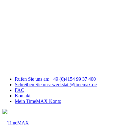
Link
zu
Facebook
Link
zu
Youtube
Link
zu
Mail
Link
zu
Instagram
Rufen Sie uns an: +49 (0)4154 99 37 400
Schreiben Sie uns: werkstatt@timemax.de
FAQ
Kontakt
Mein TimeMAX Konto