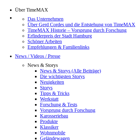
Über TimeMAX
Das Unternehmen
Über Gerd Cordes und die Entstehung von TimeMAX
TimeMAX Historie – Vorsprung durch Forschung
Erfinderpreis der Stadt Hamburg
Schöner Arbeiten
Empfehlungen & Familienlinks
News / Videos / Presse
News & Storys
News & Storys (Alle Beiträge)
Die wichtigsten Storys
Neuigkeiten
Storys
Tipps & Tricks
Werkstatt
Forschung & Tests
Vorsprung durch Forschung
Karosseriebau
Produkte
Klassiker
Wohnmobile
Geländewagen