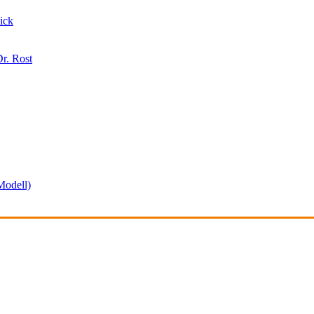
ick
r. Rost
odell)