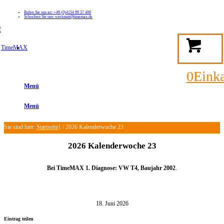
Rufen Sie uns an: +49 (0)4154 99 37 400
Schreiben Sie uns: werkstatt@timemax.de
FAQ
Kontakt
Mein TimeMAX Konto
0
Eink
Menü
Menü
Sie sind hier:
Startseite
1
/
2026 Kalenderwoche 23
2026 Kalenderwoche 23
Bei TimeMAX 1. Diagnose: VW T4, Baujahr 2002
.
18. Juni 2026
Eintrag teilen