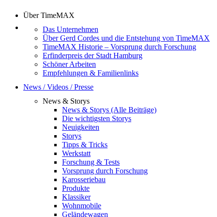
Über TimeMAX
Das Unternehmen
Über Gerd Cordes und die Entstehung von TimeMAX
TimeMAX Historie – Vorsprung durch Forschung
Erfinderpreis der Stadt Hamburg
Schöner Arbeiten
Empfehlungen & Familienlinks
News / Videos / Presse
News & Storys
News & Storys (Alle Beiträge)
Die wichtigsten Storys
Neuigkeiten
Storys
Tipps & Tricks
Werkstatt
Forschung & Tests
Vorsprung durch Forschung
Karosseriebau
Produkte
Klassiker
Wohnmobile
Geländewagen