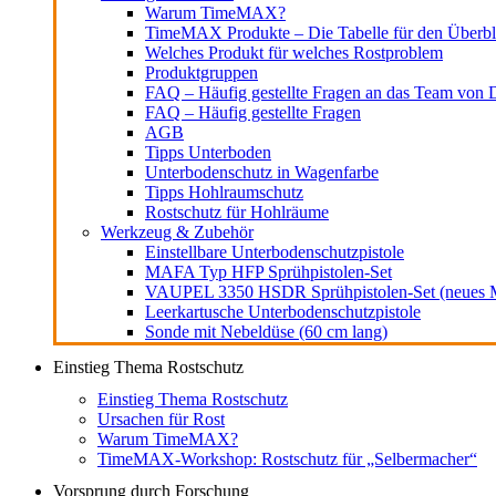
Warum TimeMAX?
TimeMAX Produkte – Die Tabelle für den Überbl
Welches Produkt für welches Rostproblem
Produktgruppen
FAQ – Häufig gestellte Fragen an das Team von D
FAQ – Häufig gestellte Fragen
AGB
Tipps Unterboden
Unterbodenschutz in Wagenfarbe
Tipps Hohlraumschutz
Rostschutz für Hohlräume
Werkzeug & Zubehör
Einstellbare Unterbodenschutzpistole
MAFA Typ HFP Sprühpistolen-Set
VAUPEL 3350 HSDR Sprühpistolen-Set (neues M
Leerkartusche Unterbodenschutzpistole
Sonde mit Nebeldüse (60 cm lang)
Einstieg Thema Rostschutz
Einstieg Thema Rostschutz
Ursachen für Rost
Warum TimeMAX?
TimeMAX-Workshop: Rostschutz für „Selbermacher“
Vorsprung durch Forschung