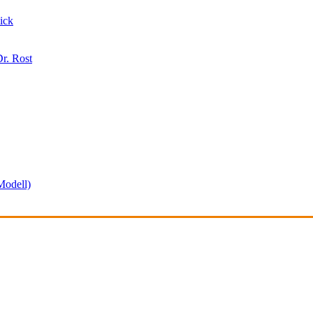
ick
r. Rost
odell)