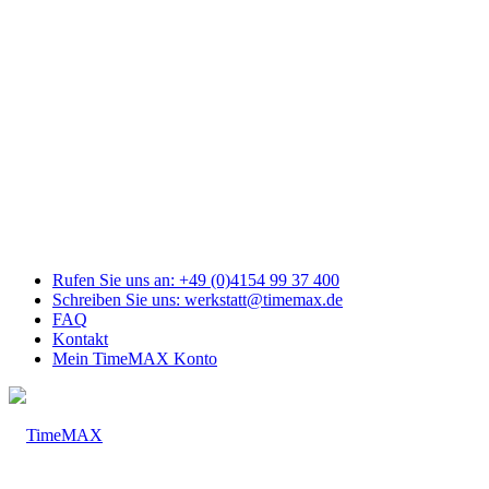
Link
zu
Facebook
Link
zu
Youtube
Link
zu
Mail
Link
zu
Instagram
Rufen Sie uns an: +49 (0)4154 99 37 400
Schreiben Sie uns: werkstatt@timemax.de
FAQ
Kontakt
Mein TimeMAX Konto