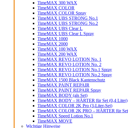
TimeMAX 300 WAX
TimeMAX COLOR
TimeMAX COLOR Spray
TimeMAX UBS STRONG No.1
TimeMAX UBS STRONG No.2
TimeMAX UBS Clear L
TimeMAX UBS Clear L Spray
TimeMAX 1000
TimeMAX 2000
TimeMAX 100 WAX
TimeMAX 200 WAX
TimeMAX REVO LOTION No. 1
TimeMAX REVO LOTION No. 2
TimeMAX REVO LOTION No.1 Spray
TimeMAX REVO LOTION No.2 Spray
TimeMAX 1500 Black Kantenschutz
TimeMAX PAINT REPAIR
TimeMAX PAINT REPAIR Spray
TimeMAX BODY (als Set)
TimeMAX BODY – HÄRTER für Set (0,4 Liter)
TimeMAX COLOR 2K Pro (3-Liter-Set)
TimeMAX COLOR 2K PRO – HÄRTER für Set (0
TimeMAX Speed Lotion No.1
TimeMAX MOVE
Wichtige Hinweise