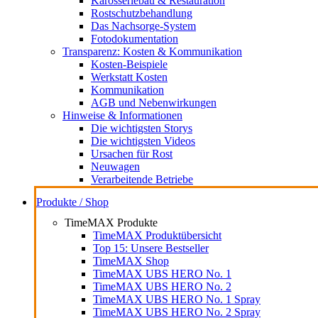
Karosseriebau & Restauration
Rostschutzbehandlung
Das Nachsorge-System
Fotodokumentation
Transparenz: Kosten & Kommunikation
Kosten-Beispiele
Werkstatt Kosten
Kommunikation
AGB und Nebenwirkungen
Hinweise & Informationen
Die wichtigsten Storys
Die wichtigsten Videos
Ursachen für Rost
Neuwagen
Verarbeitende Betriebe
Produkte / Shop
TimeMAX Produkte
TimeMAX Produktübersicht
Top 15: Unsere Bestseller
TimeMAX Shop
TimeMAX UBS HERO No. 1
TimeMAX UBS HERO No. 2
TimeMAX UBS HERO No. 1 Spray
TimeMAX UBS HERO No. 2 Spray