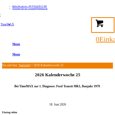
Rufen Sie uns an: +49 (0)4154 99 37 400
Schreiben Sie uns: werkstatt@timemax.de
FAQ
Kontakt
Mein TimeMAX Konto
0
Eink
Menü
Menü
Sie sind hier:
Startseite
1
/
2026 Kalenderwoche 25
2026 Kalenderwoche 25
Bei TimeMAX zur 1. Diagnose: Ford Transit MK1, Baujahr 1979
.
18. Juni 2026
Eintrag teilen