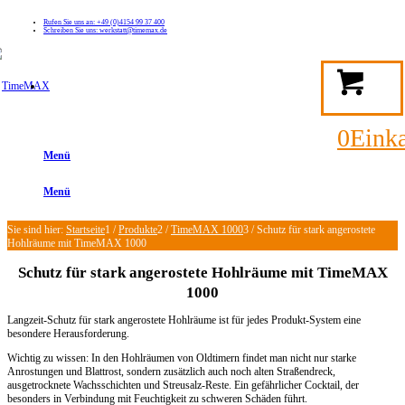
Rufen Sie uns an: +49 (0)4154 99 37 400
Schreiben Sie uns: werkstatt@timemax.de
FAQ
Kontakt
Mein TimeMAX Konto
0
Eink
Menü
Menü
Sie sind hier:
Startseite
1
/
Produkte
2
/
TimeMAX 1000
3
/
Schutz für stark angerostete
Hohlräume mit TimeMAX 1000
Schutz für stark angerostete Hohlräume mit TimeMAX
1000
Langzeit-Schutz für stark angerostete Hohlräume ist für jedes Produkt-System eine
besondere Herausforderung.
Wichtig zu wissen: In den Hohlräumen von Oldtimern findet man nicht nur starke
Anrostungen und Blattrost, sondern zusätzlich auch noch alten Straßendreck,
ausgetrocknete Wachsschichten und Streusalz-Reste. Ein gefährlicher Cocktail, der
besonders in Verbindung mit Feuchtigkeit zu schweren Schäden führt.