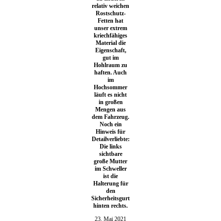
relativ weichen
Rostschutz-
Fetten hat
unser extrem
kriechfähiges
Material die
Eigenschaft,
gut im
Hohlraum zu
haften. Auch
im
Hochsommer
läuft es nicht
in großen
Mengen aus
dem Fahrzeug.
Noch ein
Hinweis für
Detailverliebte:
Die links
sichtbare
große Mutter
im Schweller
ist die
Halterung für
den
Sicherheitsgurt
hinten rechts.
23. Mai 2021