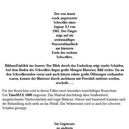
Der von innen
stark angerostete
Schweller eines
Jaguar XJ von
1981. Der Finger
zeigt auf ein
serienmäßiges
Wasserablaufloch
am hinteren
Ende des rechten
Schwellers.
Bildunt
Einblick ins Innere: Der Blick durch das Endoskop zeigt starke Schäden.
Auf dem Boden des Schwellers liegen große Mengen Blattrost. Bild rechts: Da an
den Schwellerenden vorne und auch hinten relativ große Öffnungen vorhanden
waren, konnte der Blattrost durch ausblasen mit Pressluft entfernt werden.
erschrift ….
Für den Rostschutz wird in diesen Fällen unser besonders kriechfähiges Rostschutz-
Fett
TimeMAX 1000
eingesetzt. Das Material durchdringt alten Straßendreck,
ausgetrocknetes Wachsschichten und sogar Blattrost. Wasser und Sauerstoff kommen nach
der Behandlung nicht mehr an das Metall. Das Weiterrosten wird so auch bei schweren
Schäden gestoppt.
Im Gegensatz
zu anderen