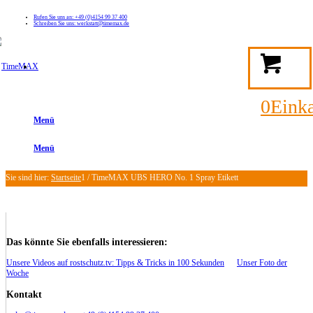
Rufen Sie uns an: +49 (0)4154 99 37 400
Schreiben Sie uns: werkstatt@timemax.de
FAQ
Kontakt
Mein TimeMAX Konto
0
Eink
Menü
Menü
Sie sind hier:
Startseite
1
/
TimeMAX UBS HERO No. 1 Spray Etikett
Das könnte Sie ebenfalls interessieren:
Unsere Videos auf rostschutz.tv: Tipps & Tricks in 100 Sekunden
Unser Foto der
Woche
Kontakt