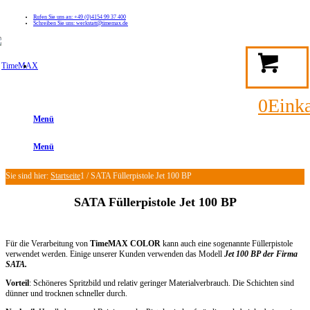
Rufen Sie uns an: +49 (0)4154 99 37 400
Schreiben Sie uns: werkstatt@timemax.de
FAQ
Kontakt
Mein TimeMAX Konto
0
Eink
Menü
Menü
Sie sind hier:
Startseite
1
/
SATA Füllerpistole Jet 100 BP
SATA Füllerpistole Jet 100 BP
Für die Verarbeitung von
TimeMAX COLOR
kann auch eine sogenannte Füllerpistole
verwendet werden. Einige unserer Kunden verwenden das Modell
Jet 100 BP der Firma
SATA.
Vorteil
: Schöneres Spritzbild und relativ geringer Materialverbrauch. Die Schichten sind
dünner und trocknen schneller durch.