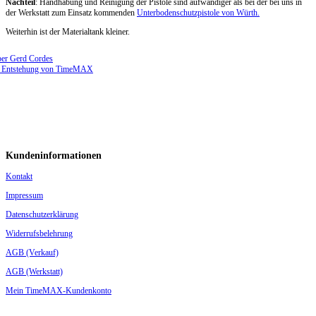
Nachteil
: Handhabung und Reinigung der Pistole sind aufwändiger als bei der bei uns in
der Werkstatt zum Einsatz kommenden
Unterbodenschutzpistole von Würth.
Weiterhin ist der Materialtank kleiner.
er Gerd Cordes
 Entstehung von TimeMAX
Kundeninformationen
Kontakt
Impressum
Datenschutzerklärung
Widerrufsbelehrung
AGB (Verkauf)
AGB (Werkstatt)
Mein TimeMAX-Kundenkonto