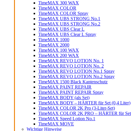
TimeMAX 300 WAX
TimeMAX COLOR
TimeMAX COLOR Spray
TimeMAX UBS STRONG No.1
TimeMAX UBS STRONG No.2
TimeMAX UBS Clear L
TimeMAX UBS Clear L Spray
TimeMAX 1000
TimeMAX 2000
TimeMAX 100 WAX
TimeMAX 200 WAX
TimeMAX REVO LOTION No. 1
TimeMAX REVO LOTION No. 2
TimeMAX REVO LOTION No.1 Spray
TimeMAX REVO LOTION No.2 Spray
TimeMAX 1500 Black Kantenschutz
TimeMAX PAINT REPAIR
TimeMAX PAINT REPAIR Spray
TimeMAX BODY (als Set)
TimeMAX BODY – HÄRTER für Set (0,4 Liter)
TimeMAX COLOR 2K Pro (3-Liter-Set)
TimeMAX COLOR 2K PRO – HÄRTER für Set (0
TimeMAX Speed Lotion No.1
TimeMAX MOVE
Wichtige Hinweise