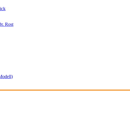
ick
r. Rost
odell)