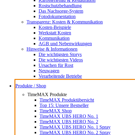
Karosseriebau & Restauration
Rostschutzbehandlung
Das Nachsorge-System
Fotodokumentation
Transparenz: Kosten & Kommunikation
Kosten-Beispiele
Werkstatt Kosten
Kommunikation
AGB und Nebenwirkungen
Hinweise & Informationen
Die wichtigsten Storys
Die wichtigsten Videos
Ursachen für Rost
Neuwagen
Verarbeitende Betriebe
Produkte / Shop
TimeMAX Produkte
TimeMAX Produktübersicht
Top 15: Unsere Bestseller
TimeMAX Shop
TimeMAX UBS HERO No. 1
TimeMAX UBS HERO No. 2
TimeMAX UBS HERO No. 1 Spray
TimeMAX UBS HERO No. 2 Spray