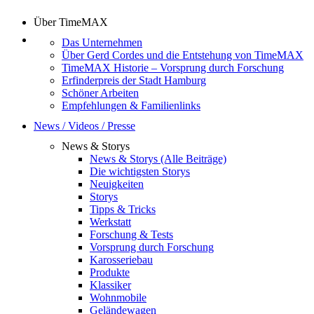
Über TimeMAX
Das Unternehmen
Über Gerd Cordes und die Entstehung von TimeMAX
TimeMAX Historie – Vorsprung durch Forschung
Erfinderpreis der Stadt Hamburg
Schöner Arbeiten
Empfehlungen & Familienlinks
News / Videos / Presse
News & Storys
News & Storys (Alle Beiträge)
Die wichtigsten Storys
Neuigkeiten
Storys
Tipps & Tricks
Werkstatt
Forschung & Tests
Vorsprung durch Forschung
Karosseriebau
Produkte
Klassiker
Wohnmobile
Geländewagen