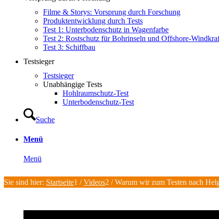
Filme & Storys: Vorsprung durch Forschung
Produktentwicklung durch Tests
Test 1: Unterbodenschutz in Wagenfarbe
Test 2: Rostschutz für Bohrinseln und Offshore-Windkra
Test 3: Schiffbau
Testsieger
Testsieger
Unabhängige Tests
Hohlraumschutz-Test
Unterbodenschutz-Test
Suche
Menü
Menü
Sie sind hier:
Startseite
1
/
Videos
2
/
Warum wir zum Testen nach Helg