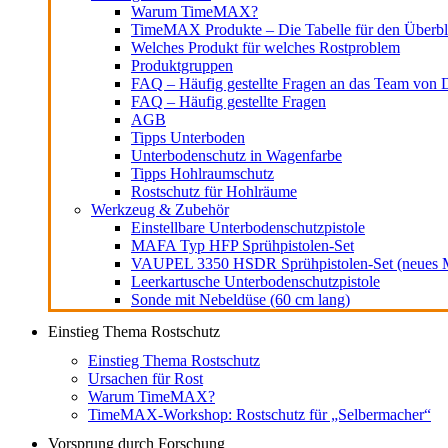
Warum TimeMAX?
TimeMAX Produkte – Die Tabelle für den Überbl
Welches Produkt für welches Rostproblem
Produktgruppen
FAQ – Häufig gestellte Fragen an das Team von D
FAQ – Häufig gestellte Fragen
AGB
Tipps Unterboden
Unterbodenschutz in Wagenfarbe
Tipps Hohlraumschutz
Rostschutz für Hohlräume
Werkzeug & Zubehör
Einstellbare Unterbodenschutzpistole
MAFA Typ HFP Sprühpistolen-Set
VAUPEL 3350 HSDR Sprühpistolen-Set (neues M
Leerkartusche Unterbodenschutzpistole
Sonde mit Nebeldüse (60 cm lang)
Einstieg Thema Rostschutz
Einstieg Thema Rostschutz
Ursachen für Rost
Warum TimeMAX?
TimeMAX-Workshop: Rostschutz für „Selbermacher“
Vorsprung durch Forschung