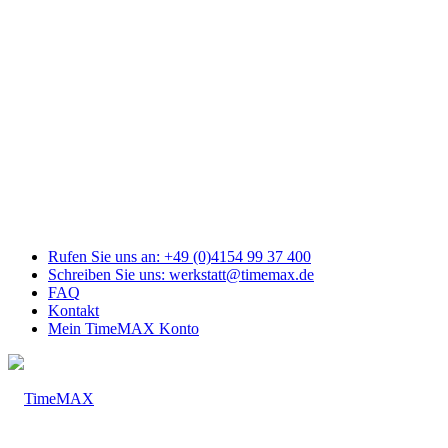
Link
zu
Facebook
Link
zu
Youtube
Link
zu
Mail
Link
zu
Instagram
Rufen Sie uns an: +49 (0)4154 99 37 400
Schreiben Sie uns: werkstatt@timemax.de
FAQ
Kontakt
Mein TimeMAX Konto