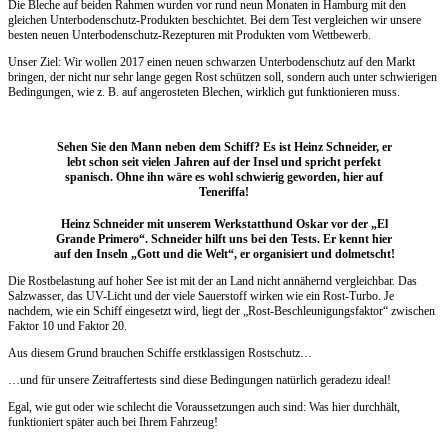
Die Bleche auf beiden Rahmen wurden vor rund neun Monaten in Hamburg mit den
gleichen Unterbodenschutz-Produkten beschichtet. Bei dem Test vergleichen wir unsere
besten neuen Unterbodenschutz-Rezepturen mit Produkten vom Wettbewerb.
Unser Ziel: Wir wollen 2017 einen neuen schwarzen Unterbodenschutz auf den Markt
bringen, der nicht nur sehr lange gegen Rost schützen soll, sondern auch unter schwierigen
Bedingungen, wie z. B. auf angerosteten Blechen, wirklich gut funktionieren muss.
Sehen Sie den Mann neben dem Schiff? Es ist Heinz Schneider, er
lebt schon seit vielen Jahren auf der Insel und spricht perfekt
spanisch. Ohne ihn wäre es wohl schwierig geworden, hier auf
Teneriffa!
Heinz Schneider mit unserem Werkstatthund Oskar vor der „El
Grande Primero“. Schneider hilft uns bei den Tests. Er kennt hier
auf den Inseln „Gott und die Welt“, er organisiert und dolmetscht!
Die Rostbelastung auf hoher See ist mit der an Land nicht annähernd vergleichbar. Das
Salzwasser, das UV-Licht und der viele Sauerstoff wirken wie ein Rost-Turbo. Je
nachdem, wie ein Schiff eingesetzt wird, liegt der „Rost-Beschleunigungsfaktor“ zwischen
Faktor 10 und Faktor 20.
Aus diesem Grund brauchen Schiffe erstklassigen Rostschutz…
…und für unsere Zeitraffertests sind diese Bedingungen natürlich geradezu ideal!
Egal, wie gut oder wie schlecht die Voraussetzungen auch sind: Was hier durchhält,
funktioniert später auch bei Ihrem Fahrzeug!