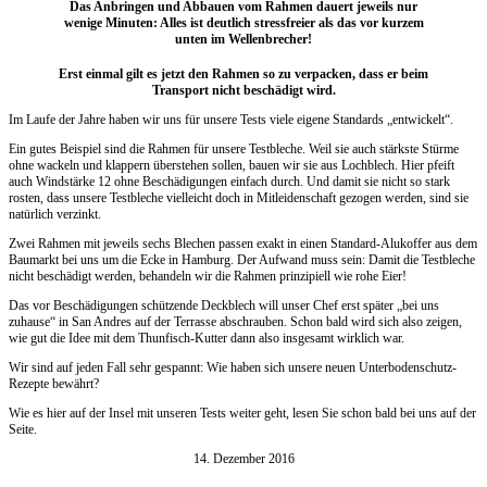
Das Anbringen und Abbauen vom Rahmen dauert jeweils nur
wenige Minuten: Alles ist deutlich stressfreier als das vor kurzem
unten im Wellenbrecher!
Erst einmal gilt es jetzt den Rahmen so zu verpacken, dass er beim
Transport nicht beschädigt wird.
Im Laufe der Jahre haben wir uns für unsere Tests viele eigene Standards „entwickelt“.
Ein gutes Beispiel sind die Rahmen für unsere Testbleche. Weil sie auch stärkste Stürme
ohne wackeln und klappern überstehen sollen, bauen wir sie aus Lochblech. Hier pfeift
auch Windstärke 12 ohne Beschädigungen einfach durch. Und damit sie nicht so stark
rosten, dass unsere Testbleche vielleicht doch in Mitleidenschaft gezogen werden, sind sie
natürlich verzinkt.
Zwei Rahmen mit jeweils sechs Blechen passen exakt in einen Standard-Alukoffer aus dem
Baumarkt bei uns um die Ecke in Hamburg. Der Aufwand muss sein: Damit die Testbleche
nicht beschädigt werden, behandeln wir die Rahmen prinzipiell wie rohe Eier!
Das vor Beschädigungen schützende Deckblech will unser Chef erst später „bei uns
zuhause“ in San Andres auf der Terrasse abschrauben. Schon bald wird sich also zeigen,
wie gut die Idee mit dem Thunfisch-Kutter dann also insgesamt wirklich war.
Wir sind auf jeden Fall sehr gespannt: Wie haben sich unsere neuen Unterbodenschutz-
Rezepte bewährt?
Wie es hier auf der Insel mit unseren Tests weiter geht, lesen Sie schon bald bei uns auf der
Seite.
14. Dezember 2016