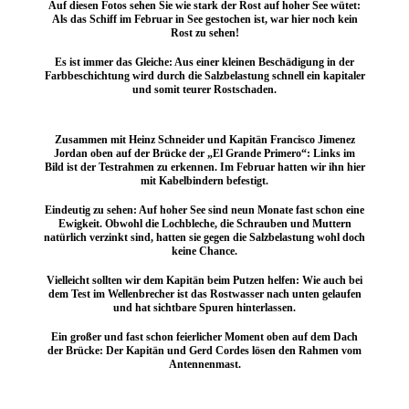
Auf diesen Fotos sehen Sie wie stark der Rost auf hoher See wütet:
Als das Schiff im Februar in See gestochen ist, war hier noch kein
Rost zu sehen!
Es ist immer das Gleiche: Aus einer kleinen Beschädigung in der
Farbbeschichtung wird durch die Salzbelastung schnell ein kapitaler
und somit teurer Rostschaden.
Zusammen mit Heinz Schneider und Kapitän Francisco Jimenez
Jordan oben auf der Brücke der „El Grande Primero“: Links im
Bild ist der Testrahmen zu erkennen. Im Februar hatten wir ihn hier
mit Kabelbindern befestigt.
Eindeutig zu sehen: Auf hoher See sind neun Monate fast schon eine
Ewigkeit. Obwohl die Lochbleche, die Schrauben und Muttern
natürlich verzinkt sind, hatten sie gegen die Salzbelastung wohl doch
keine Chance.
Vielleicht sollten wir dem Kapitän beim Putzen helfen: Wie auch bei
dem Test im Wellenbrecher ist das Rostwasser nach unten gelaufen
und hat sichtbare Spuren hinterlassen.
Ein großer und fast schon feierlicher Moment oben auf dem Dach
der Brücke: Der Kapitän und Gerd Cordes lösen den Rahmen vom
Antennenmast.