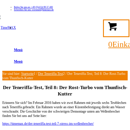
Rufen Sie uns an: +49 (0)4154 99 37 400
Schreiben Sie uns: werkstatt@timemax.de
FAQ
Kontakt
Mein TimeMAX Konto
0
Eink
Menü
Menü
Sie sind hier:
Startseite
1
/
Der Teneriffa-Test
2
/
Der Teneriffa-Test, Teil 8: Der Rost-Turbo
vom Thunfisch-Kutter
Der Teneriffa-Test, Teil 8: Der Rost-Turbo vom Thunfisch-
Kutter
Erinnern Sie sich? Im Februar 2016 haben wir zwei Rahmen mit jeweils sechs Testblechen
nach Teneriffa gebracht. Ein Rahmen wurde an einer Küstenbefestigung direkt am Wasser
verschraubt. Die Geschichte von der schwierigen Demontage unten am Wellenbrecher
finden Sie bei uns auf Seite hier:
https://timemax.de/der-teneriffa-test-teil-7-stress-im-wellenbrecher/