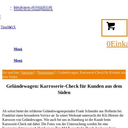
Rufen Sie uns an: +49 (0)4154 99 37 400
Schreiben Sie uns: werkstatt@timemax.de
FAQ
Kontakt
Mein TimeMAX Konto
0
Eink
Menü
Menü
Sie sind hier:
Startseite
1
/
Neuigkeiten
2
/
Geländewagen: Karroserie-Check für Kunden aus
dem Süden
Geländewagen: Karroserie-Check für Kunden aus dem
Süden
Ab sofort bietet der erfahrene Geländewagenspezialist Frank Schneider aus Hofheim bei
Frankfurt einen besonderen Service an: In seiner Werkstatt untersucht der Kfz-Meister die
Karossen von Geländewagen. Wie auch bei uns in Hamburg ist der Kunde beim
Karosserie-Check mit dabei. Die Fotos von der Untersuchung werden für eine