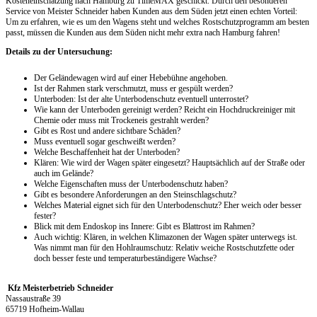
Kosteneinschätzung nach Hamburg zu TimeMAX geschickt. Durch den besonderen
Service von Meister Schneider haben Kunden aus dem Süden jetzt einen echten Vorteil:
Um zu erfahren, wie es um den Wagens steht und welches Rostschutzprogramm am besten
passt, müssen die Kunden aus dem Süden nicht mehr extra nach Hamburg fahren!
Details zu der Untersuchung:
Der Geländewagen wird auf einer Hebebühne angehoben.
Ist der Rahmen stark verschmutzt, muss er gespült werden?
Unterboden: Ist der alte Unterbodenschutz eventuell unterrostet?
Wie kann der Unterboden gereinigt werden? Reicht ein Hochdruckreiniger mit
Chemie oder muss mit Trockeneis gestrahlt werden?
Gibt es Rost und andere sichtbare Schäden?
Muss eventuell sogar geschweißt werden?
Welche Beschaffenheit hat der Unterboden?
Klären: Wie wird der Wagen später eingesetzt? Hauptsächlich auf der Straße oder
auch im Gelände?
Welche Eigenschaften muss der Unterbodenschutz haben?
Gibt es besondere Anforderungen an den Steinschlagschutz?
Welches Material eignet sich für den Unterbodenschutz? Eher weich oder besser
fester?
Blick mit dem Endoskop ins Innere: Gibt es Blattrost im Rahmen?
Auch wichtig: Klären, in welchen Klimazonen der Wagen später unterwegs ist.
Was nimmt man für den Hohlraumschutz: Relativ weiche Rostschutzfette oder
doch besser feste und temperaturbeständigere Wachse?
Kfz Meisterbetrieb Schneider
Nassaustraße 39
65719 Hofheim-Wallau