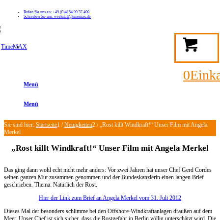
Rufen Sie uns an: +49 (0)4154 99 37 400
Schreiben Sie uns: werkstatt@timemax.de
FAQ
Kontakt
Mein TimeMAX Konto
0
Eink
Menü
Menü
Sie sind hier:
Startseite
1
/
Neuigkeiten
2
/
„Rost killt Windkraft!“ Unser Film mit Angela
Merkel
„Rost killt Windkraft!“ Unser Film mit Angela Merkel
Das ging dann wohl echt nicht mehr anders: Vor zwei Jahren hat unser Chef Gerd Cordes
seinen ganzen Mut zusammen genommen und der Bundeskanzlerin einen langen Brief
geschrieben. Thema: Natürlich der Rost.
Hier der Link zum Brief an Angela Merkel vom 31. Juli 2012
Dieses Mal der besonders schlimme bei den Offshore-Windkraftanlagen draußen auf dem
Meer. Unser Chef ist sich sicher, dass die Rostgefahr in Berlin völlig unterschätzt wird. Die