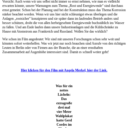
Vorsicht: Auch wenn wir uns selbst nicht immer so ernst nehmen, wie man es vielleicht
erwarten könnte, unsere Warnungen zum Thema „Rost und Energiewende“ sind durchaus
ernst gemeint. Schon bei der Planung und bei der Konstruktion muss das Thema Korrosion
stärker beachtet werden. Wenn wir uns hier nicht schleunigst etwas überlegen und die
Anlagen „rostsicher“ konzipieren und sie später dann im laufenden Betrieb anders und
besser schützen, droht die von allen herbeigesehnte Energiewende buchstäblich ins Wasser
zu fallen. Und am Ende laufen dann unsere Industrieanlagen und die Kühlschränke zu
Hause mit Atomstrom aus Frankreich und Russland. Wollen Sie das wirklich?
Wie schon im Film angedeutet: Wir sind mit unseren Forschungen schon sehr weit und
könnten sofort weiterhelfen. Was wir jetzt nur noch brauchen sind Anrufe von den richtigen
Leuten in Berlin oder von Firmen aus der Branche, die an einer ernsthaften
Zusammenarbeit auf Augenhöhe interessiert sind. Damit es schnell weiter geht!
Hier klicken für den Film mit Angela Merkel, hier der Link.
Was für ein
nettes
Lächeln:
Das
extragroße
drei mal
vier Meter
Wahlplakat
hatte Gerd
Cordes im