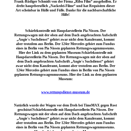
Frank-Rüdiger Schmidt von der Firma „Ribu Film“ ausgeholfen. Er
dreht hauptberuflich „Nackedei-Filme“ und hat Requisiten dieser
Art scheinbar in Hülle und Fülle. Danke für die nachbarschaftliche
Hilfe!
Schärfekontrolle mit Haupdarstellerin Pia Nissen. Der
Rettungswagen mit der oben auf dem Dach angebrachten Aufschrift
„Angie´s Suchdienst“ gehört zwar nicht dem Kanzleramt, kommt
aber trotzdem aus Berlin. Der 124er Mercedes gehört zum Fundus
eines in Berlin von Pia Nissen geplanten Rettungswagenmuseums.
Hier der Link zu dem geplanten Museum:Schärfekontrolle mit
Haupdarstellerin Pia Nissen. Der Rettungswagen mit der oben auf
dem Dach angebrachten Aufschrift „Angie´s Suchdienst“ gehört
zwar nicht dem Kanzleramt, kommt aber trotzdem aus Berlin. Der
124er Mercedes gehört zum Fundus eines in Berlin von Pia Nissen
geplanten Rettungswagenmuseums. Hier der Link zu dem geplanten
Museum:
www.rettungsdienst-museum.de
Natürlich wurde der Wagen vor dem Dreh bei TimeMAX gegen Rost
geschützt!Schärfekontrolle mit Haupdarstellerin Pia Nissen. Der
Rettungswagen mit der oben auf dem Dach angebrachten Aufschrift
„Angie´s Suchdienst“ gehört zwar nicht dem Kanzleramt, kommt
aber trotzdem aus Berlin. Der 124er Mercedes gehört zum Fundus
eines in Berlin von Pia Nissen geplanten Rettungswagenmuseums.