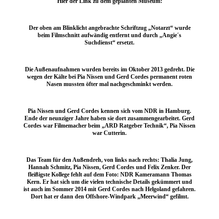
Hier der Link zu dem geplanten Museum:
Der oben am Blinklicht angebrachte Schriftzug „Notarzt“ wurde
beim Filmschnitt aufwändig entfernt und durch „Angie´s
Suchdienst“ ersetzt.
Die Außenaufnahmen wurden bereits im Oktober 2013 gedreht. Die
wegen der Kälte bei Pia Nissen und Gerd Cordes permanent roten
Nasen mussten öfter mal nachgeschminkt werden.
Pia Nissen und Gerd Cordes kennen sich vom NDR in Hamburg.
Ende der neunziger Jahre haben sie dort zusammengearbeitet. Gerd
Cordes war Filmemacher beim „ARD Ratgeber Technik“, Pia Nissen
war Cutterin.
Das Team für den Außendreh, von links nach rechts: Thalia Jung,
Hannah Schmitz, Pia Nissen, Gerd Cordes und Felix Zenker. Der
fleißigste Kollege fehlt auf dem Foto: NDR Kameramann Thomas
Kern. Er hat sich um die vielen technische Details gekümmert und
ist auch im Sommer 2014 mit Gerd Cordes nach Helgoland gefahren.
Dort hat er dann den Offshore-Windpark „Meerwind“ gefilmt.