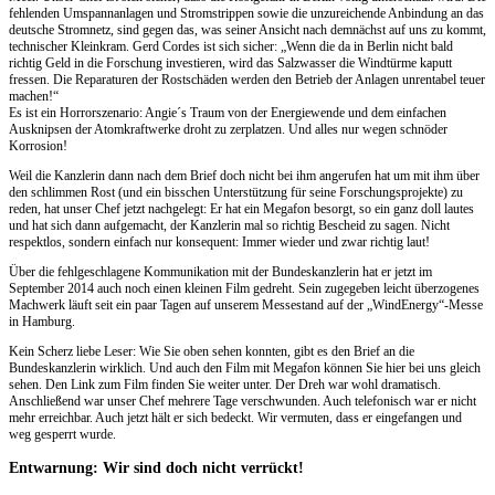
fehlenden Umspannanlagen und Stromstrippen sowie die unzureichende Anbindung an das
deutsche Stromnetz, sind gegen das, was seiner Ansicht nach demnächst auf uns zu kommt,
technischer Kleinkram. Gerd Cordes ist sich sicher: „Wenn die da in Berlin nicht bald
richtig Geld in die Forschung investieren, wird das Salzwasser die Windtürme kaputt
fressen. Die Reparaturen der Rostschäden werden den Betrieb der Anlagen unrentabel teuer
machen!“
Es ist ein Horrorszenario: Angie´s Traum von der Energiewende und dem einfachen
Ausknipsen der Atomkraftwerke droht zu zerplatzen. Und alles nur wegen schnöder
Korrosion!
Weil die Kanzlerin dann nach dem Brief doch nicht bei ihm angerufen hat um mit ihm über
den schlimmen Rost (und ein bisschen Unterstützung für seine Forschungsprojekte) zu
reden, hat unser Chef jetzt nachgelegt: Er hat ein Megafon besorgt, so ein ganz doll lautes
und hat sich dann aufgemacht, der Kanzlerin mal so richtig Bescheid zu sagen. Nicht
respektlos, sondern einfach nur konsequent: Immer wieder und zwar richtig laut!
Über die fehlgeschlagene Kommunikation mit der Bundeskanzlerin hat er jetzt im
September 2014 auch noch einen kleinen Film gedreht. Sein zugegeben leicht überzogenes
Machwerk läuft seit ein paar Tagen auf unserem Messestand auf der „WindEnergy“-Messe
in Hamburg.
Kein Scherz liebe Leser: Wie Sie oben sehen konnten, gibt es den Brief an die
Bundeskanzlerin wirklich. Und auch den Film mit Megafon können Sie hier bei uns gleich
sehen. Den Link zum Film finden Sie weiter unter. Der Dreh war wohl dramatisch.
Anschließend war unser Chef mehrere Tage verschwunden. Auch telefonisch war er nicht
mehr erreichbar. Auch jetzt hält er sich bedeckt. Wir vermuten, dass er eingefangen und
weg gesperrt wurde.
Entwarnung: Wir sind doch nicht verrückt!