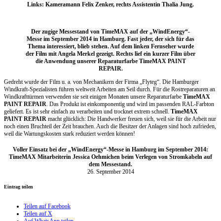
Links: Kameramann Felix Zenker, rechts Assistentin Thalia Jung.
Der zugige Messestand von TimeMAX auf der „WindEnergy“-
Messe im September 2014 in Hamburg. Fast jeder, der sich für das
Thema interessiert, blieb stehen. Auf dem linken Fernseher wurde
der Film mit Angela Merkel gezeigt. Rechts lief ein kurzer Film über
die Anwendung unserer Reparaturfarbe TimeMAX PAINT
REPAIR.
Gedreht wurde der Film u. a. von Mechanikern der Firma „Flyteg“. Die Hamburger
Windkraft-Spezialisten führen weltweit Arbeiten am Seil durch. Für die Rostreparaturen an
Windkrafttürmen verwenden sie seit einigen Monaten unsere Reparaturfarbe
TimeMAX
PAINT REPAIR
. Das Produkt ist einkomponentig und wird im passenden RAL-Farbton
geliefert. Es ist sehr einfach zu verarbeiten und trocknet extrem schnell.
TimeMAX
PAINT REPAIR
macht glücklich: Die Handwerker freuen sich, weil sie für die Arbeit nur
noch einen Bruchteil der Zeit brauchen. Auch die Besitzer der Anlagen sind hoch zufrieden,
weil die Wartungskosten stark reduziert werden können!
Voller Einsatz bei der „WindEnergy“-Messe in Hamburg im September 2014:
TimeMAX Mitarbeiterin Jessica Oehmichen beim Verlegen von Stromkabeln auf
dem Messestand.
26. September 2014
Eintrag teilen
Teilen auf Facebook
Teilen auf X
Auf WhatsApp teilen