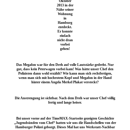
Oktober
2013 in der
Nähe seiner
Wohnung
in
Hamburg
entdeckt.
Er konnte
einfach
nicht dran
vorbei
gehen!
Das Megafon war für den Dreh auf volle Lautstärke gedreht. Nur
gut, dass kein Peterwagen vorbei kam! Was hätte unser Chef den
Polizisten dann wohl erzählt? Wie kann man sich rechtfertigen,
wenn man sich mit hochrotem Kopf und Megafon in der Hand
hinter einem Angela Merkel Plakat versteckt?
Die Anstrengung ist sichtbar. Nach dem Dreh war unser Chef völlig
fertig und lange heiser.
Bei unser vorne auf der TimeMAX-Startseite gezeigten Geschichte
„Jugendsünden vom Chef“ hatten wir uns die Handschellen von der
Hamburger Polizei geborgt. Dieses Mal hat uns Werkstatt-Nachbar